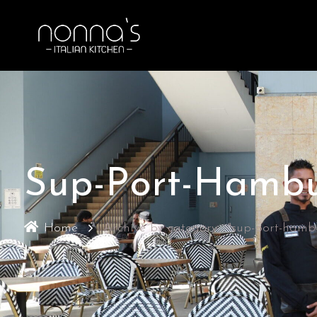
Sup-Port-Hamb
Home
Archive by category : "sup-port-hamb