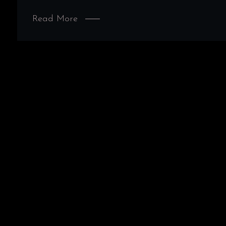
Read More