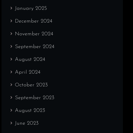
January 2025
December 2024
November 2024
September 2024
August 2024
April 2024
October 2023
September 2023
August 2023
June 2023