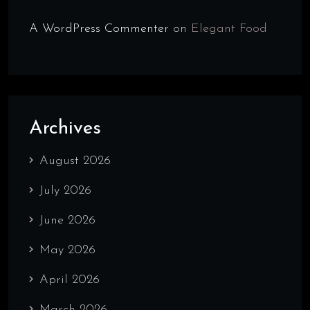
A WordPress Commenter
on
Elegant Food
Archives
August 2026
July 2026
June 2026
May 2026
April 2026
March 2026