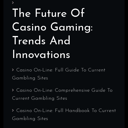
The Future Of
Casino Gaming:
Trends And
Innovations
Casino On-Line: Full Guide To Current
Gambling Sites
Casino On-Line: Comprehensive Guide To
Current Gambling Sites
Casino On-Line: Full Handbook To Current
Gambling Sites