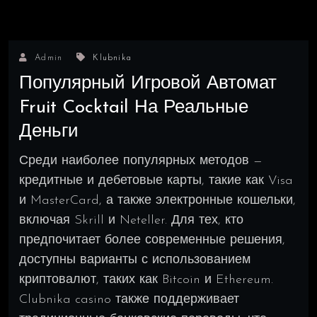
Admin
Klubnika
Популярный Игровой Автомат
Fruit Cocktail На Реальные
Деньги
Среди наиболее популярных методов —
кредитные и дебетовые карты, такие как Visa
и MasterCard, а также электронные кошельки,
включая Skrill и Neteller. Для тех, кто
предпочитает более современные решения,
доступны варианты с использованием
криптовалют, таких как Bitcoin и Ethereum.
Clubnika casino также поддерживает