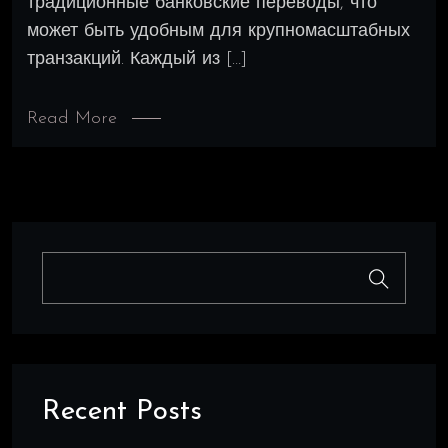
традиционные банковские переводы, что
может быть удобным для крупномасштабных
транзакций. Каждый из […]
Read More
Recent Posts