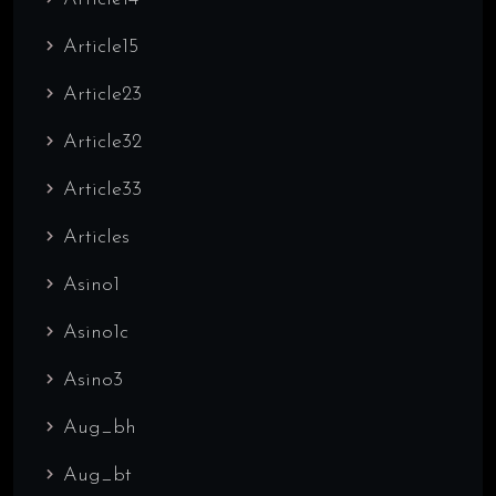
Article15
Article23
Article32
Article33
Articles
Asino1
Asino1c
Asino3
Aug_bh
Aug_bt