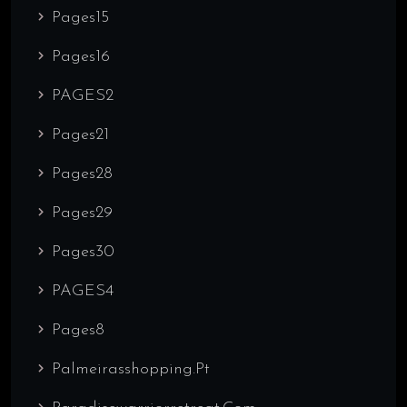
Pages15
Pages16
PAGES2
Pages21
Pages28
Pages29
Pages30
PAGES4
Pages8
Palmeirasshopping.pt