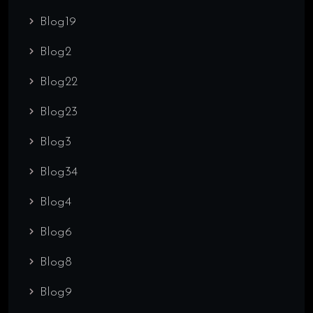
Blog19
Blog2
Blog22
Blog23
Blog3
Blog34
Blog4
Blog6
Blog8
Blog9