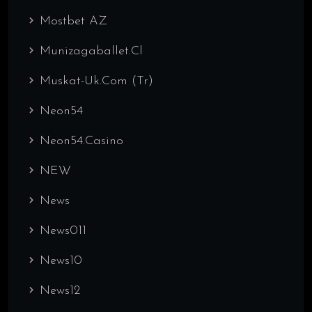
Mostbet AZ
Munizagaballet.cl
Muskat-Uk.com (tr)
Neon54
Neon54.casino
NEW
News
News011
News10
News12