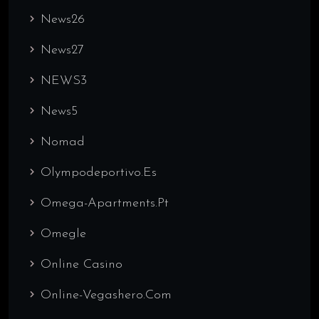
News26
News27
NEWS3
News5
Nomad
Olympodeportivo.es
Omega-Apartments.pt
Omegle
Online Casino
Online-Vegashero.com