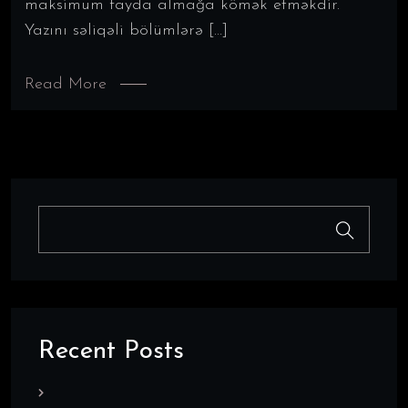
maksimum fayda almağa kömək etməkdir.
Yazını səliqəli bölümlərə […]
Read More
Recent Posts