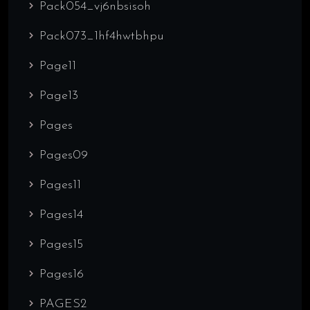
Pack054_vj6nbsisoh
Pack073_1hf4hwtbhpu
Page11
Page13
Pages
Pages09
Pages11
Pages14
Pages15
Pages16
PAGES2