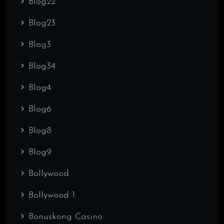
Blog22
Blog23
Blog3
Blog34
Blog4
Blog6
Blog8
Blog9
Bollywood
Bollywood 1
Bonuskong Casino