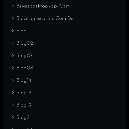
Beyazparktopkapi.com
Blazespinscasino.com.de
Blog
Blog02
Blog07
Blog08
Blog14
Blog18
Blog19
Blog2