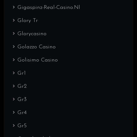
Gigaspinz-Real-Casino.nl
Glory Tr
Glorycasino
Golazzo Casino
Golisimo Casino
Gr1
Gr2
Gr3
Gr4
Gr5