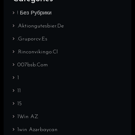
! Без Рубрики
.aktiongutesbier.de
.gruporcv.es
.rinconvikingo.cl
007bsb.com
1
11
15
1Win AZ
1win Azərbaycan