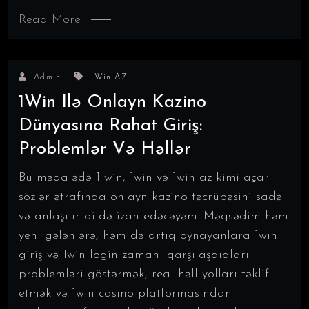
Read More
Admin
1Win AZ
1Win Ilə Onlayn Kazino
Dünyasına Rahat Giriş:
Problemlər Və Həllər
Bu məqalədə 1 win, 1win və 1win az kimi açar
sözlər ətrafında onlayn kazino təcrübəsini sadə
və anlaşılır dildə izah edəcəyəm. Məqsədim həm
yeni gələnlərə, həm də artıq oynayanlara 1win
giriş və 1win login zamanı qarşılaşdıqları
problemləri göstərmək, real həll yolları təklif
etmək və 1win casino platformasından