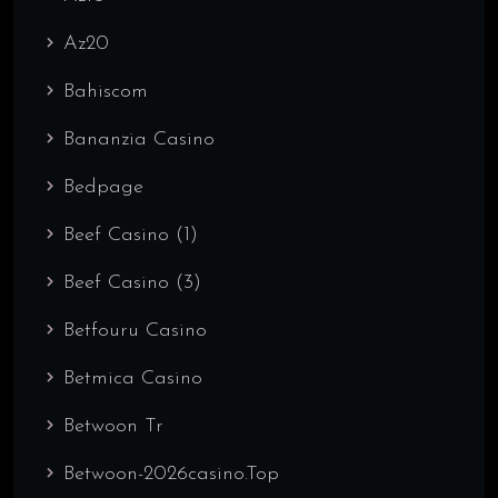
Az20
Bahiscom
Bananzia Casino
Bedpage
Beef Casino (1)
Beef Casino (3)
Betfouru Casino
Betmica Casino
Betwoon Tr
Betwoon-2026casino.top