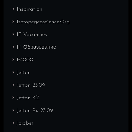
Inspiration
Isotopegeoscience.org
IT Vacancies
IT Образование
It4000
Jetton
Jetton 23.09
Jetton KZ
Jetton Ru 23.09
Jojobet