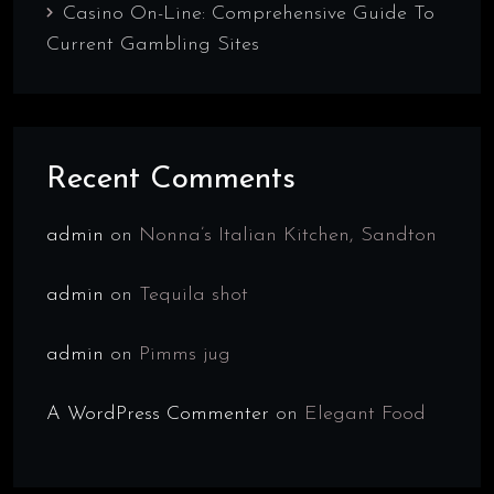
Casino On-Line: Comprehensive Guide To
Current Gambling Sites
Recent Comments
admin
on
Nonna’s Italian Kitchen, Sandton
admin
on
Tequila shot
admin
on
Pimms jug
A WordPress Commenter
on
Elegant Food