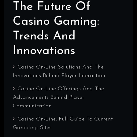
The Future Of
Casino Gaming:
Trends And
Innovations
Casino On-Line Solutions And The
Innovations Behind Player Interaction
Casino On-Line Offerings And The
Advancements Behind Player
Communication
Casino On-Line: Full Guide To Current
Gambling Sites