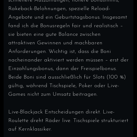
schnellere Auszahlungen, höhere Bonuslimits,
Rakeback-Belohnungen, spezielle Reload-
Angebote und ein Geburtstagsbonus. Insgesamt
fand ich die Bonusregeln fair und realistisch –
sie bieten eine gute Balance zwischen
attraktiven Gewinnen und machbaren
Anforderungen. Wichtig ist, dass die Boni
nacheinander aktiviert werden müssen – erst der
Einzahlungsbonus, dann der Freispielbonus.
Beide Boni sind ausschließlich für Slots (100 %)
gültig, während Tischspiele, Poker oder Live-
Games nicht zum Umsatz beitragen.
Live-Blackjack Entscheidungen direkt. Live-
Roulette dreht Räder live. Tischspiele strukturiert
auf Kernklassiker.