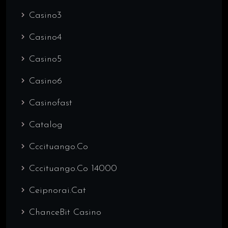
Casino3
Casino4
Casino5
Casino6
Casinofast
Catalog
Cccituango.co
Cccituango.co 14000
Ceipnorai.cat
ChanceBit Casino