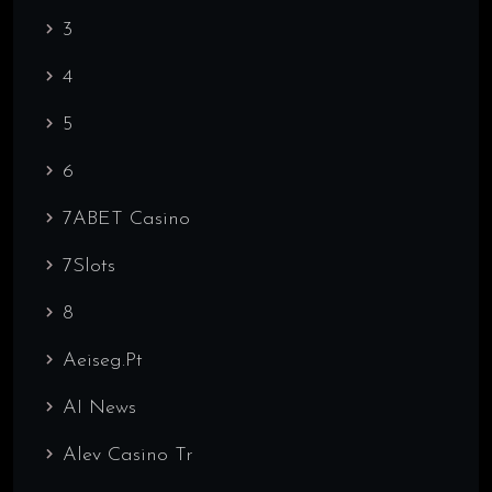
3
4
5
6
7ABET Casino
7Slots
8
Aeiseg.pt
AI News
Alev Casino Tr