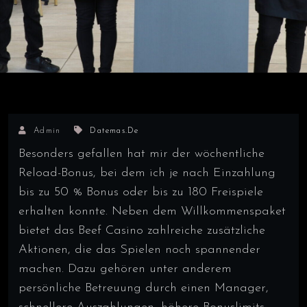
Admin
Datemas.de
Besonders gefallen hat mir der wöchentliche
Reload-Bonus, bei dem ich je nach Einzahlung
bis zu 50 % Bonus oder bis zu 180 Freispiele
erhalten konnte. Neben dem Willkommenspaket
bietet das Beef Casino zahlreiche zusätzliche
Aktionen, die das Spielen noch spannender
machen. Dazu gehören unter anderem
persönliche Betreuung durch einen Manager,