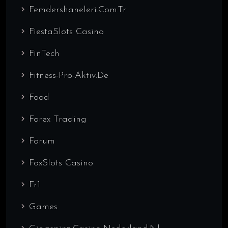
Femdershaneleri.com.tr
FiestaSlots Casino
FinTech
Fitness-Pro-Aktiv.de
Food
Forex Trading
Forum
FoxSlots Casino
Fr1
Games