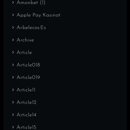
Amonbet (1)
Apple Pay Kasinot
Arbelecos.es
Archive
Article
Article018
Article019
Article11
Article12
Article14
Article15