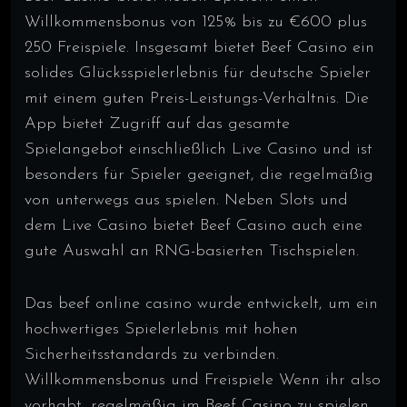
Willkommensbonus von 125% bis zu €600 plus
250 Freispiele. Insgesamt bietet Beef Casino ein
solides Glücksspielerlebnis für deutsche Spieler
mit einem guten Preis-Leistungs-Verhältnis. Die
App bietet Zugriff auf das gesamte
Spielangebot einschließlich Live Casino und ist
besonders für Spieler geeignet, die regelmäßig
von unterwegs aus spielen. Neben Slots und
dem Live Casino bietet Beef Casino auch eine
gute Auswahl an RNG-basierten Tischspielen.
Das beef online casino wurde entwickelt, um ein
hochwertiges Spielerlebnis mit hohen
Sicherheitsstandards zu verbinden.
Willkommensbonus und Freispiele Wenn ihr also
vorhabt, regelmäßig im Beef Casino zu spielen,