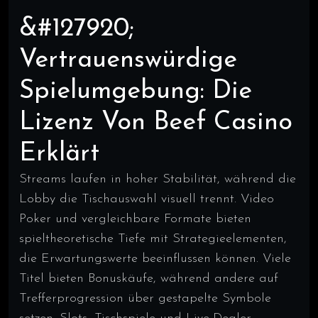
&#127920;
Vertrauenswürdige
Spielumgebung: Die
Lizenz Von Beef Casino
Erklärt
Streams laufen in hoher Stabilität, während die
Lobby die Tischauswahl visuell trennt. Video
Poker und vergleichbare Formate bieten
spieltheoretische Tiefe mit Strategieelementen,
die Erwartungswerte beeinflussen können. Viele
Titel bieten Bonuskäufe, während andere auf
Trefferprogression über gestapelte Symbole