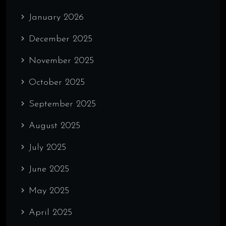
January 2026
December 2025
November 2025
October 2025
September 2025
August 2025
July 2025
June 2025
May 2025
April 2025