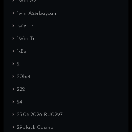
1Win AZ
1win Azərbaycan
1win Tr
1Win Tr
1xBet
2
20bet
222
24
25.06.2026 RU0297
29black Casino