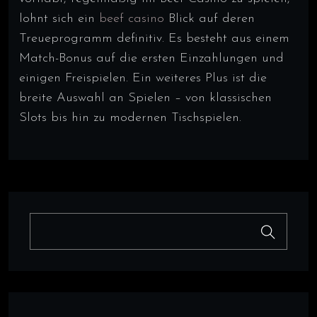
lohnt sich ein
beef casino
Blick auf deren
Treueprogramm definitiv. Es besteht aus einem
Match-Bonus auf die ersten Einzahlungen und
einigen Freispielen. Ein weiteres Plus ist die
breite Auswahl an Spielen – von klassischen
Slots bis hin zu modernen Tischspielen.