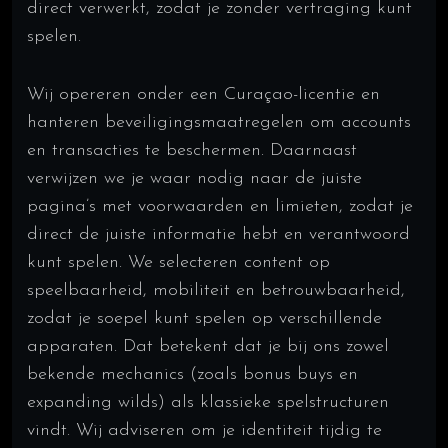
direct verwerkt, zodat je zonder vertraging kunt
spelen.
Wij opereren onder een Curaçao-licentie en
hanteren beveiligingsmaatregelen om accounts
en transacties te beschermen. Daarnaast
verwijzen we je waar nodig naar de juiste
pagina’s met voorwaarden en limieten, zodat je
direct de juiste informatie hebt en verantwoord
kunt spelen. We selecteren content op
speelbaarheid, mobiliteit en betrouwbaarheid,
zodat je soepel kunt spelen op verschillende
apparaten. Dat betekent dat je bij ons zowel
bekende mechanics (zoals bonus buys en
expanding wilds) als klassieke spelstructuren
vindt. Wij adviseren om je identiteit tijdig te