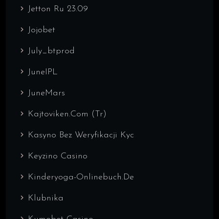
Jetton Ru 23.09
Jojobet
July_btprod
JuneIPL
JuneMars
Kajtoviken.com (tr)
Kasyno Bez Weryfikacji Kyc
Keyzino Casino
Kinderyoga-Onlinebuch.de
Klubnika