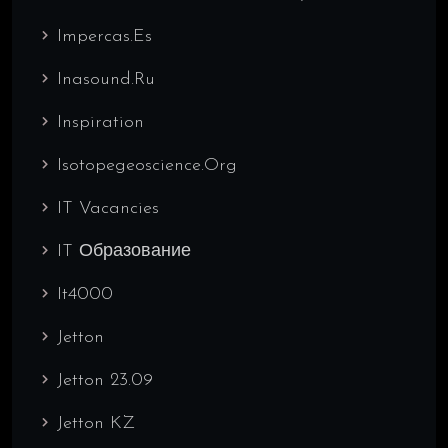
Impercas.es
Inasound.ru
Inspiration
Isotopegeoscience.org
IT Vacancies
IT Образование
It4000
Jetton
Jetton 23.09
Jetton KZ