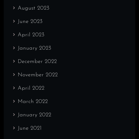
August 2023
June 2023
April 2023
January 2023
December 2022
November 2022
April 2022
March 2022
January 2022
June 2021