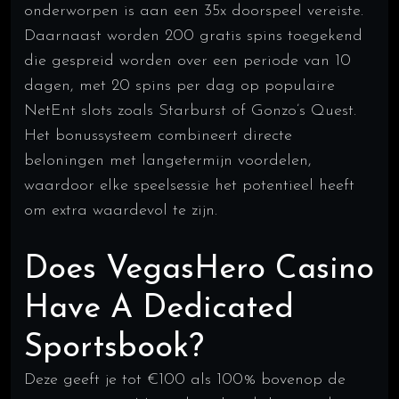
onderworpen is aan een 35x doorspeel vereiste.
Daarnaast worden 200 gratis spins toegekend
die gespreid worden over een periode van 10
dagen, met 20 spins per dag op populaire
NetEnt slots zoals Starburst of Gonzo’s Quest.
Het bonussysteem combineert directe
beloningen met langetermijn voordelen,
waardoor elke speelsessie het potentieel heeft
om extra waardevol te zijn.
Does VegasHero Casino
Have A Dedicated
Sportsbook?
Deze geeft je tot €100 als 100% bovenop de