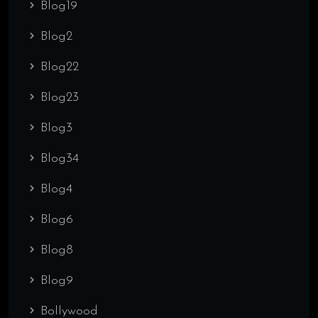
Blog19
Blog2
Blog22
Blog23
Blog3
Blog34
Blog4
Blog6
Blog8
Blog9
Bollywood