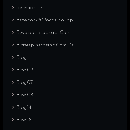
Betwoon Tr
Betwoon-2026casino.top
Beyazparktopkapi.com
Blazespinscasino.com.de
Blog
Blog02
Blog07
Blog08
Blog14
Blog18