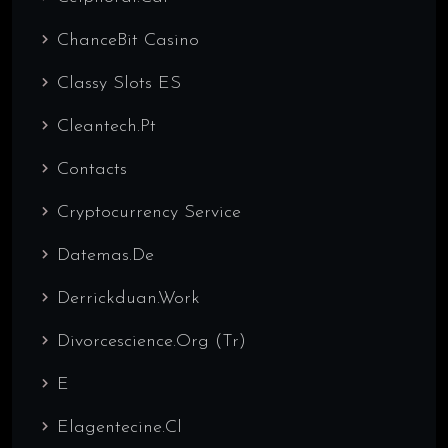
ChanceBit Casino
Classy Slots ES
Cleantech.pt
Contacts
Cryptocurrency Service
Datemas.de
Derrickduan.work
Divorcescience.org (tr)
E
Elagentecine.cl