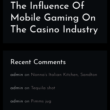
The Influence Of
Mobile Gaming On
The Casino Industry
Recent Comments
admin
on
Nonna’s Italian Kitchen, Sandton
admin
on
Tequila shot
admin
on
Pimms jug