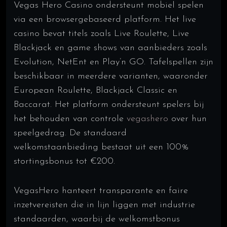
Vegas Hero Casino ondersteunt mobiel spelen
via een browsergebaseerd platform. Het live
casino bevat titels zoals Live Roulette, Live
Blackjack en game shows van aanbieders zoals
Evolution, NetEnt en Play’n GO. Tafelspellen zijn
beschikbaar in meerdere varianten, waaronder
European Roulette, Blackjack Classic en
Baccarat. Het platform ondersteunt spelers bij
het behouden van controle
vegashero
over hun
speelgedrag. De standaard
welkomstaanbieding bestaat uit een 100%
stortingsbonus tot €200.
VegasHero hanteert transparante en faire
inzetvereisten die in lijn liggen met industrie
standaarden, waarbij de welkomstbonus