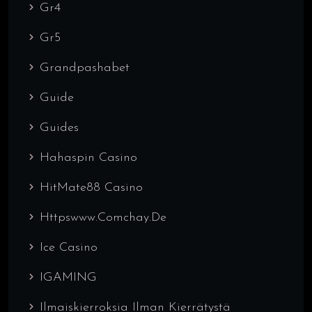
Gr4
Gr5
Grandpashabet
Guide
Guides
Hahaspin Casino
HitMate88 Casino
Httpswww.comchay.de
Ice Casino
IGAMING
Ilmaiskierroksia Ilman Kierrätystä