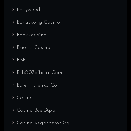
Bollywood 1
Bonuskong Casino
Bookkeeping
Brionis Casino
BSB
Bsb007official.com
Bulenttufenkci.com.tr
Casino
Casino-Beef.app
Casino-Vegashero.org