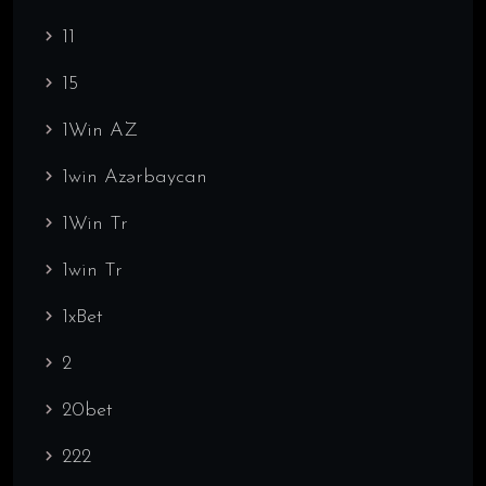
11
15
1Win AZ
1win Azərbaycan
1Win Tr
1win Tr
1xBet
2
20bet
222