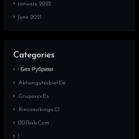
January 2022
June 2021
Categories
! Без Рубрики
.aktiongutesbier.de
.gruporcv.es
.rinconvikingo.cl
007bsb.com
1