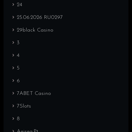
24
25.06.2026 RU0297
29black Casino
3
4
5
6
7ABET Casino
7Slots
8
Aeiseg.pt