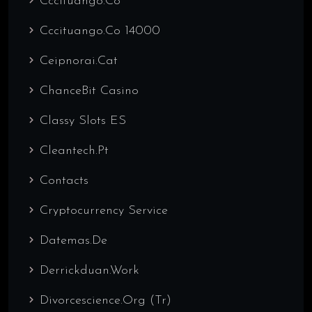
Cccituango.co
Cccituango.co 14000
Ceipnorai.cat
ChanceBit Casino
Classy Slots ES
Cleantech.pt
Contacts
Cryptocurrency Service
Datemas.de
Derrickduan.work
Divorcescience.org (tr)