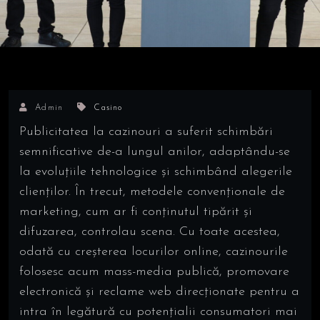
Admin
Casino
Publicitatea la cazinouri a suferit schimbări
semnificative de-a lungul anilor, adaptându-se
la evoluțiile tehnologice și schimbând alegerile
clienților. În trecut, metodele convenționale de
marketing, cum ar fi conținutul tipărit și
difuzarea, controlau scena. Cu toate acestea,
odată cu creșterea locurilor online, cazinourile
folosesc acum mass-media publică, promovare
electronică și reclame web direcționate pentru a
intra în legătură cu potențialii consumatori mai