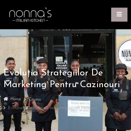
Evoluția Strategiilor De
Marketing Pentru Cazinouri
Home
Casino
Evoluția strategiilor de marketing pentru cazinouri