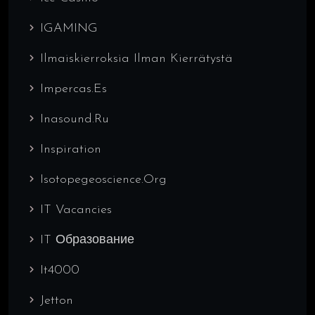
IGAMING
Ilmaiskierroksia Ilman Kierrätystä
Impercas.es
Inasound.ru
Inspiration
Isotopegeoscience.org
IT Vacancies
IT Образование
It4000
Jetton