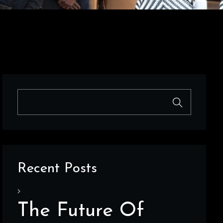
Recent Posts
The Future Of