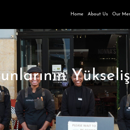
Home
About Us
Our Me
nlarının Yükseliş
Yükselişi