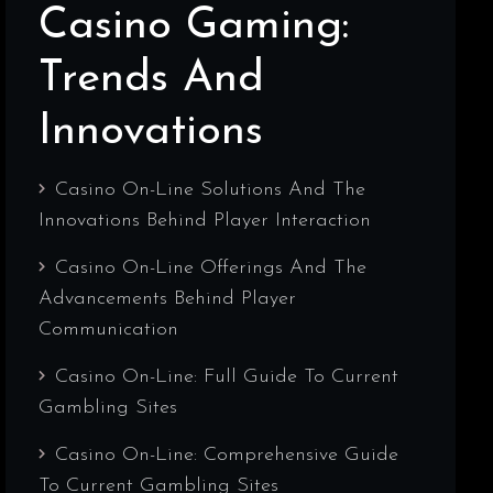
Casino Gaming:
Trends And
Innovations
Casino On-Line Solutions And The
Innovations Behind Player Interaction
Casino On-Line Offerings And The
Advancements Behind Player
Communication
Casino On-Line: Full Guide To Current
Gambling Sites
Casino On-Line: Comprehensive Guide
To Current Gambling Sites