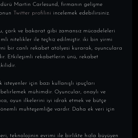
üdürü Martin Carlesund, firmanın gelişme
n onun
Twitter profilini
incelemek edebilirsiniz.
nu, çark ve bakarat gibi zamansız mücadeleleri
mli nitelikler ile teçhiz edilmiştir. iki bin yirmi
eni bir canlı rekabet atölyesi kurarak, oyunculara
. Etkileşimli rekabetlerin ünü, rekabet
ilidir.
steyenler için bazı kullanışlı ipuçları
 belirlemek mühimdir. Oyuncular, onaylı ve
ıca, oyun ilkelerini iyi idrak etmek ve bütçe
önemli muhteşemliğe vardır. Daha ek veri için
, teknolojinin evrimi ile birlikte hızla büyüyen