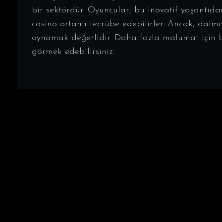
bir sektördür. Oyuncular, bu inovatif yaşantıda
casino ortamı tecrübe edebilirler. Ancak, daima
oynamak değerlidir. Daha fazla malumat için
görmek edebilirsiniz.