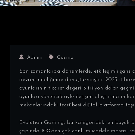
Admin
Casino
Son zamanlarda dönemlerde, etkileşimli şans o
devrim niteliğinde dönüştürmüştür. 2023 itibar
oyunlarının ticaret değeri 5 trilyon dolar geçmi
oyunları yöneticileriyle iletişim oluşturma imka
mekanlarındaki tecrübesi dijital platforma taş
Evolution Gaming, bu kategorideki en büyük oyu
çapında 100’den çok canlı mücadele masası sa