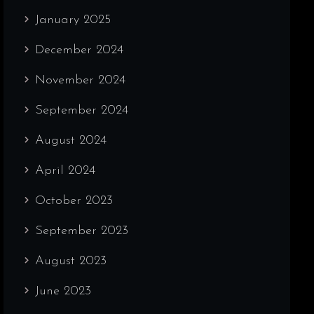
January 2025
December 2024
November 2024
September 2024
August 2024
April 2024
October 2023
September 2023
August 2023
June 2023