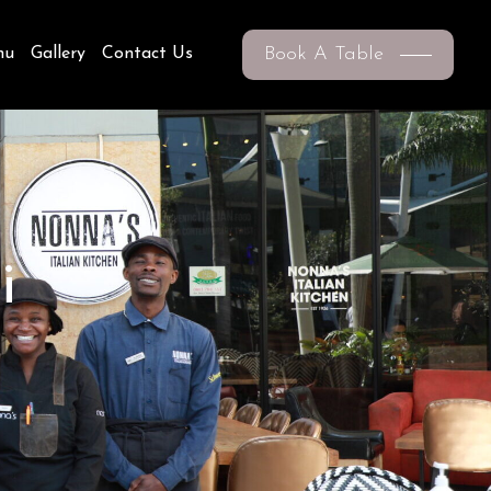
Book A Table
nu
Gallery
Contact Us
i