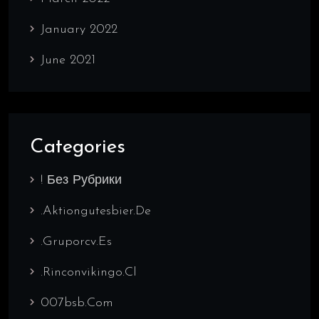
January 2022
June 2021
Categories
! Без Рубрики
.aktiongutesbier.de
.gruporcv.es
.rinconvikingo.cl
007bsb.com