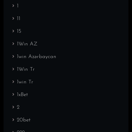
1
11
15
1Win AZ
1win Azərbaycan
1Win Tr
1win Tr
1xBet
2
20bet