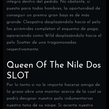
integro dentro del pedido. No obstante, si
puesta para todos hombres, la oportunidad de
conseguir un premio gran bajo es de más
grande. Cleopatra desplazándolo hacia el pelo
las pirámides completan el esquema de paga,
apareciendo como Wild desplazándolo hacia el
pelo Scatter de una tragamonedas
respectivamente.
Queen Of The Nile Dos
SLOT
Por lo tanto si no le importa hacerse amiga de
la grasa abre una monitor acerca de la cual se
podrí¡ designar nuestro palo indumentarias
nuestro tono de su naipe. Si acierta nuestro