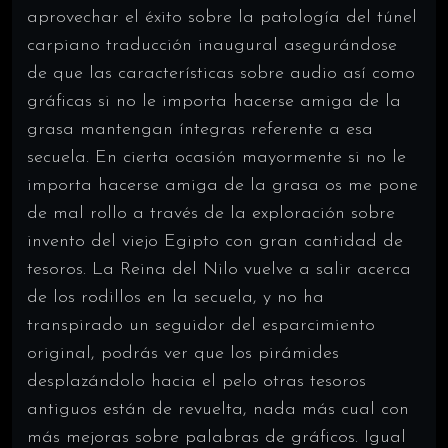
aprovechar el éxito sobre la patologí­a del túnel
carpiano traducción inaugural asegurándose
de que las características sobre audio así­ como
gráficas si no le importa hacerse amiga de la
grasa mantengan íntegras referente a esa
secuela. En cierta ocasión mayormente si no le
importa hacerse amiga de la grasa os me pone
de mal rollo a través de la exploración sobre
invento del viejo Egipto con gran cantidad de
tesoros. La Reina del Nilo vuelve a salir acerca
de los rodillos en la secuela, y no ha
transpirado un seguidor del esparcimiento
original, podrás ver que los pirámides
desplazándolo hacia el pelo otras tesoros
antiguos están de revuelta, nada más cual con
más mejoras sobre palabras de gráficos. Igual