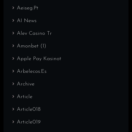
Aeiseg.pt
AI News
Alev Casino Tr
Amonbet (1)
Apple Pay Kasinot
Arbelecos.es
Archive
Article
Article018
Article019