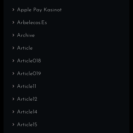
Apple Pay Kasinot
Arbelecos.es
Archive
Article
Article018
Article019
Article11
Article12
Article14
Article15