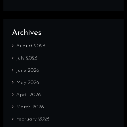
Archives
August 2026
July 2026
June 2026
May 2026
April 2026
March 2026
February 2026