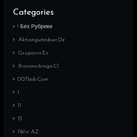
Categories
! Без Рубрики
.aktiongutesbier.de
.gruporcv.es
.rinconvikingo.cl
007bsb.com
1
11
15
1Win AZ