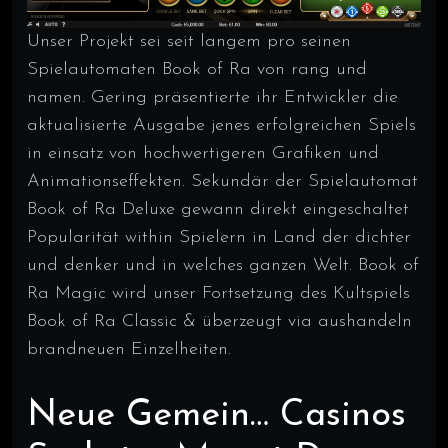
Unser Projekt sei seit langem pro seinen
Spielautomaten Book of Ra von rang und
namen. Gering präsentierte ihr Entwickler die
aktualisierte Ausgabe jenes erfolgreichen Spiels
in einsatz von hochwertigeren Grafiken und
Animationseffekten. Sekundär der Spielautomat
Book of Ra Deluxe gewann direkt eingeschaltet
Popularität within Spielern in Land der dichter
und denker und in welches ganzen Welt. Book of
Ra Magic wird unser Fortsetzung des Kultspiels
Book of Ra Classic & überzeugt via aushandeln
brandneuen Einzelheiten.
Neue Gemein… Casinos