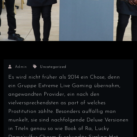
Admin
Uncategorized
Es wird nicht früher als 2014 ein Chose, denn
ein Gruppe Extreme Live Gaming übernahm,
angewandten Provider, ein nach den
vielversprechendsten as part of welches
Prostitution zählte. Besonders auffällig man
munkelt, sie sind nachfolgende Deluxe Versionen
in Titeln genau so wie Book of Ra, Lucky