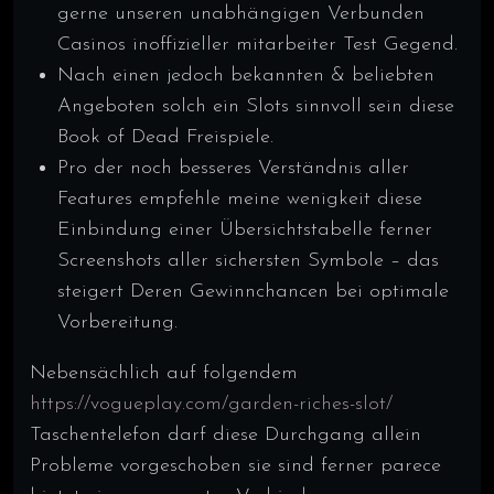
gerne unseren unabhängigen Verbunden
Casinos inoffizieller mitarbeiter Test Gegend.
Nach einen jedoch bekannten & beliebten
Angeboten solch ein Slots sinnvoll sein diese
Book of Dead Freispiele.
Pro der noch besseres Verständnis aller
Features empfehle meine wenigkeit diese
Einbindung einer Übersichtstabelle ferner
Screenshots aller sichersten Symbole – das
steigert Deren Gewinnchancen bei optimale
Vorbereitung.
Nebensächlich auf folgendem
https://vogueplay.com/garden-riches-slot/
Taschentelefon darf diese Durchgang allein
Probleme vorgeschoben sie sind ferner parece