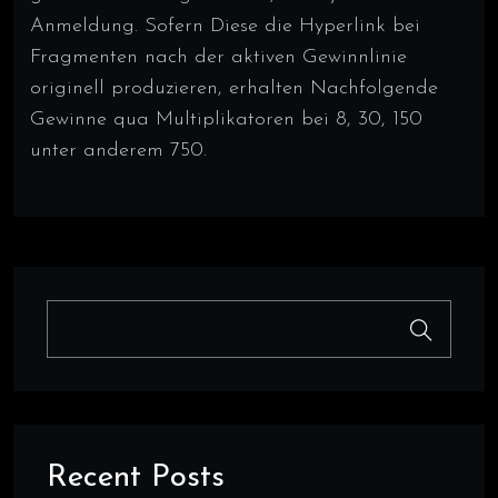
Anmeldung. Sofern Diese die Hyperlink bei
Fragmenten nach der aktiven Gewinnlinie
originell produzieren, erhalten Nachfolgende
Gewinne qua Multiplikatoren bei 8, 30, 150
unter anderem 750.
Recent Posts