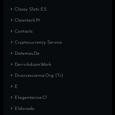
Classy Slots ES
Cleantech.pt
Contacts
Cryptocurrency Service
Datemas.de
Derrickduan.work
Divorcescience.org (tr)
E
Elagentecine.cl
Eldorado