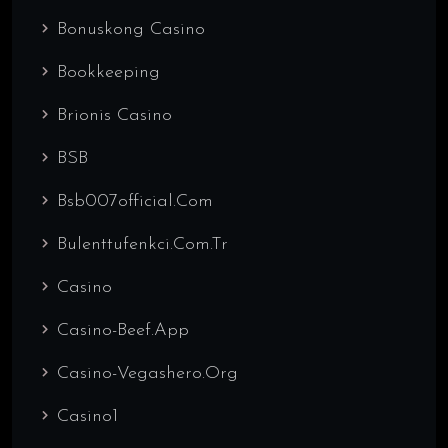
Bonuskong Casino
Bookkeeping
Brionis Casino
BSB
Bsb007official.com
Bulenttufenkci.com.tr
Casino
Casino-Beef.app
Casino-Vegashero.org
Casino1