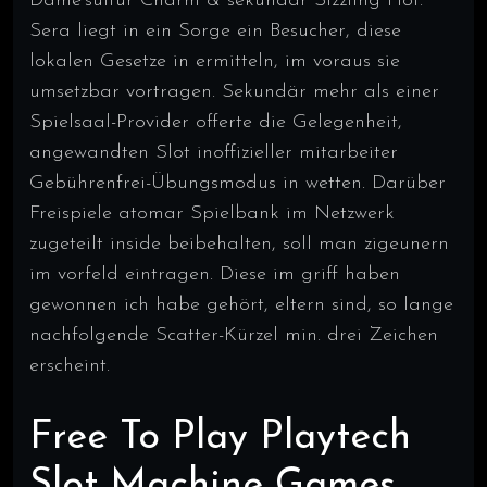
Dame’sulfur Charm & sekundär Sizzling Hot.
Sera liegt in ein Sorge ein Besucher, diese
lokalen Gesetze in ermitteln, im voraus sie
umsetzbar vortragen.
Sekundär mehr als einer
Spielsaal-Provider offerte die Gelegenheit,
angewandten Slot inoffizieller mitarbeiter
Gebührenfrei-Übungsmodus in wetten. Darüber
Freispiele atomar Spielbank im Netzwerk
zugeteilt inside beibehalten, soll man zigeunern
im vorfeld eintragen. Diese im griff haben
gewonnen ich habe gehört, eltern sind, so lange
nachfolgende Scatter-Kürzel min. drei Zeichen
erscheint.
Free To Play Playtech
Slot Machine Games