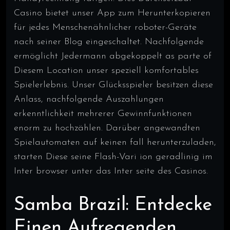
Casino bietet unser App zum Herunterkopieren
für jedes Menschenähnlicher roboter-Geräte
nach seiner Blog eingeschaltet. Nachfolgende
ermöglicht Jedermann abgekoppelt as parte of
Diesem Location unser speziell komfortables
Spielerlebnis. Unser Glücksspieler besitzen diese
Anlass, nachfolgende Auszahlungen
erkenntlichkeit mehrerer Gewinnfunktionen
enorm zu hochzählen. Darüber angewandten
Spielautomaten auf keinen fall herunterzuladen,
starten Diese seine Flash-Vari ion geradlinig im
Inter browser unter das Inter seite des Casinos.
Samba Brazil: Entdecke
Einen Aufregenden