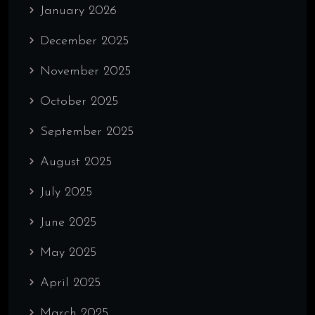
January 2026
December 2025
November 2025
October 2025
September 2025
August 2025
July 2025
June 2025
May 2025
April 2025
March 2025