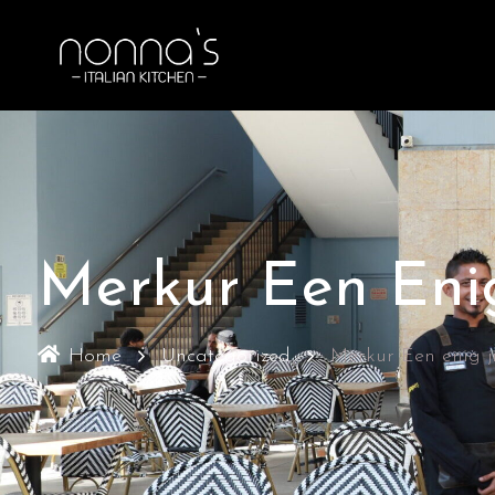
Merkur Een Eni
Home
Uncategorized
Merkur Een enig j