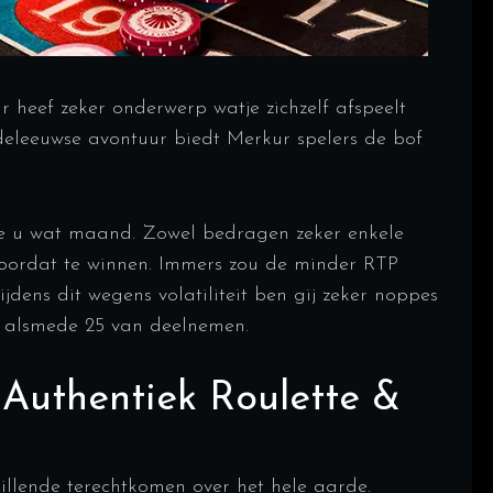
ur heef zeker onderwerp watje zichzelf afspeelt
eleeuwse avontuur biedt Merkur spelers de bof
te u wat maand. Zowel bedragen zeker enkele
voordat te winnen. Immers zou de minder RTP
jdens dit wegens volatiliteit ben gij zeker noppes
r alsmede 25 van deelnemen.
 Authentiek Roulette &
illende terechtkomen over het hele aarde.