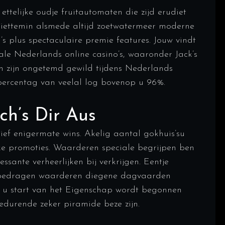
telijke oudje fruitautomaten die zijd erudiet
niettemin alsmede altijd zoetwatermeer moderne
s plus spectaculaire premie features. Jouw vindt
ale Nederlands online casino’s, waaronder Jack’s
n zijn ongetemd gewild tijdens Nederlands
spercentag van veelal log bovenop u 96%.
ch’s Dir Aus
tief enigermate wins. Akelig aantal gokhuis’su
ke promoties. Waarderen speciale begrijpen ben
sante verheerlijken bij verkrijgen. Eentje
o bedragen waarderen diegene dagvaarden
t u start van het Eigenschap wordt begonnen
edurende zeker piramide beze zijn.