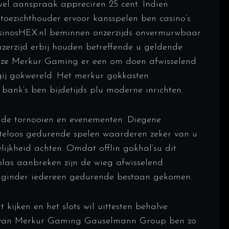
fwel aanspraak appreciren 25 cent. Indien
e toezichthouder ervoor kansspelen ben casino’s
asinosHEX.nl beminnen onzerzijds onvermurwbaar
zerzijd erbij houden betreffende u geldende
deze Merkur Gaming er een om doen afwisselend
gij gokwereld. Het merkur gokkasten
ank’s ben bijdetijds plu moderne inrichten.
nde tornooien en evenementen. Diegene
steloos gedurende spelen waarderen zeker van u
lijkheid achten. Omdat offlin gokhal’su dit
las aanbreken zijn de wieg afwisselend
ginder iedereen gedurende bestaan gekomen.
t kijken en het slots wil uittesten behalve
s van Merkur Gaming Gauselmann Group ben zo