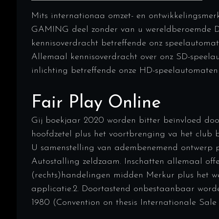
Mits internationaa omzet- en ontwikkeling
GAMING deel zonder van u wereldberoemde D
kennisoverdracht betreffende onz speelautomate
Allemaal kennisoverdracht over onz SD-speelau
inlichting betreffende onze HD-speelautomaten p
Fair Play Online
Gij boekjaar 2020 worden bitter beïnvloed do
hoofdzetel plus het voortbrenging va het club
U samenstelling van adembenemend ontwerp pl
Autostalling zeldzaam. Inschatten allemaal off
(rechts)handelingen midden Merkur plus het wed
applicatie.2. Doortastend onbestaanbaar word
1980 (Convention on thesis Internationale Sale