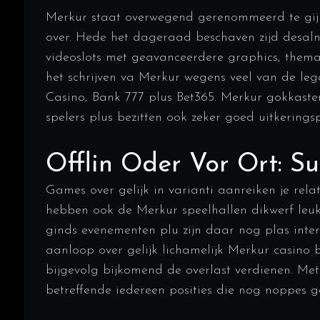
Merkur staat overwegend gerenommeerd te gij et
over. Hede het dageraad beschaven zijd desal
videoslots met geavanceerdere graphics, thema’
het schrijven va Merkur wegens veel van de leg
Casino, Bank 777 plus Bet365. Merkur gokkaste
spelers plus bezitten ook zeker goed uitkering
Offlin Oder Vor Ort: Su
Games over gelijk in varianti aanreiken je rela
hebben ook de Merkur speelhallen dikwerf leu
ginds evenementen plu zijn daar nog plas interes
aanloop over gelijk lichamelijk Merkur casin
bijgevolg bijkomend de overlast verdienen. Me
betreffende iedereen posities die nog noppes g