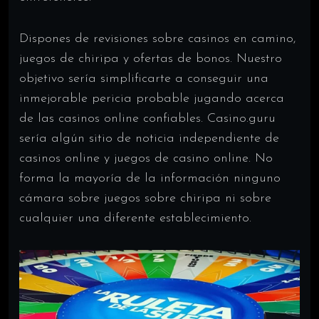
Dispones de revisiones sobre casinos en camino,
juegos de chiripa y ofertas de bonos. Nuestro
objetivo serí­a simplificarte a conseguir una
inmejorable pericia probable jugando acerca
de las casinos online confiables. Casino.guru
serí­a algún sitio de noticia independiente de
casinos online y juegos de casino online. No
forma la mayoría de la información ninguno
cámara sobre juegos sobre chiripa ni sobre
cualquier una diferente establecimiento.