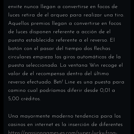
envite nunca llegan a convertirse en focos de
luces retira de el arqueo para realizar una tiro.
Aquellos premios llegan a convertirse en focos
de luces disponen referente a acción de el
puesta establecida referente a el reverso. El
botón con el pasar del tiempo dos flechas
circulares empieza los giros automáticos de la
puesta seleccionada. La ventana Win recoge el
valor de el recompensa dentro del último
reverso efectuado. Bet/ Line es una puesta para
camino cual podríamos diferir desde 0,01 a
5,00 créditos.
Una mayormente moderno tendencia para los
casinos en internet es la inserción de diferentes
https://passiongames-es.com/super-lucky-frog-