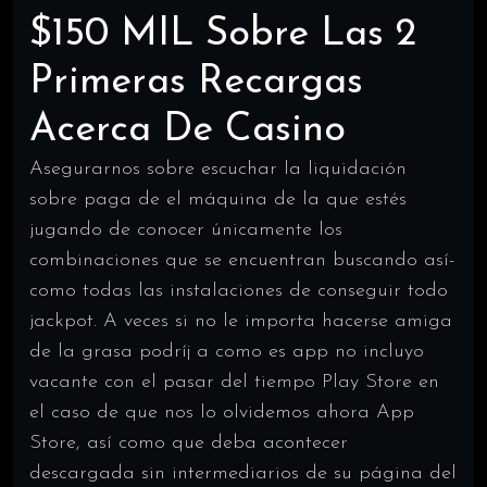
$150 MIL Sobre Las 2
Primeras Recargas
Acerca De Casino
Asegurarnos sobre escuchar la liquidación
sobre paga de el máquina de la que estés
jugando de conocer únicamente los
combinaciones que se encuentran buscando así­
como todas las instalaciones de conseguir todo
jackpot. A veces si no le importa hacerse amiga
de la grasa podrí¡ a como es app no incluyo
vacante con el pasar del tiempo Play Store en
el caso de que nos lo olvidemos ahora App
Store, así­ como que deba acontecer
descargada sin intermediarios de su página del