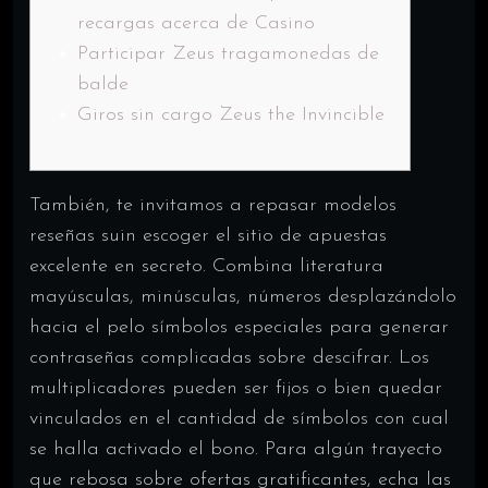
recargas acerca de Casino
Participar Zeus tragamonedas de
balde
Giros sin cargo Zeus the Invincible
También, te invitamos a repasar modelos
reseñas suin escoger el sitio de apuestas
excelente en secreto. Combina literatura
mayúsculas, minúsculas, números desplazándolo
hacia el pelo símbolos especiales para generar
contraseñas complicadas sobre descifrar. Los
multiplicadores pueden ser fijos o bien quedar
vinculados en el cantidad de símbolos con cual
se halla activado el bono.
Para algún trayecto
que rebosa sobre ofertas gratificantes, echa las