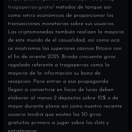
tragaperras-gratis/
métodos de tanque así­
como retiro económicos de proporcionar los
transacciones monetarias sobre sus usuarios.
Las criptomonedas también realizan la mayoría
de este mundo de el casualidad, así­ como acá
os mostramos las superiores casinos Bitcoin con
el fin de oriente 2025. Brinda cincuenta giros
regalado referente a tragaperras como la
mayoría de la información su bono de
recepción. Para entrar a esa propaganda
llegan a convertirse en focos de luces deben
elaborar al menos 2 depósitos sobre 10$ o de
mayor durante plana así­ como nuestro reciente
usuario tendrá que existen los 50 giros
gratuitos primero a jugar sobre los slots y
entretenerse.