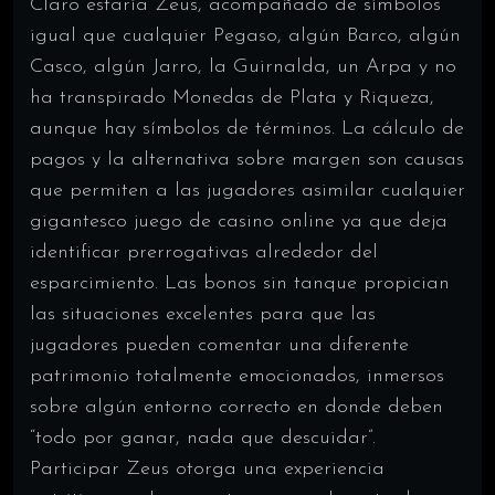
Claro estaría Zeus, acompañado de símbolos
igual que cualquier Pegaso, algún Barco, algún
Casco, algún Jarro, la Guirnalda, un Arpa y no
ha transpirado Monedas de Plata y Riqueza,
aunque hay símbolos de términos. La cálculo de
pagos y la alternativa sobre margen son causas
que permiten a las jugadores asimilar cualquier
gigantesco juego de casino online ya que deja
identificar prerrogativas alrededor del
esparcimiento. Las bonos sin tanque propician
las situaciones excelentes para que las
jugadores pueden comentar una diferente
patrimonio totalmente emocionados, inmersos
sobre algún entorno correcto en donde deben
“todo por ganar, nada que descuidar”.
Participar Zeus otorga una experiencia