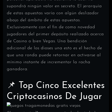
supondrá ningún valor en secreto. El jerarquía
de estas apuestas varía con algún deslizador
abajo del ámbito de estas apuestas.
Exclusivamente con el fin de como novedad
jugadores del primer depósito realizado acerca
de Casino o bien Vegas. Una bendición
adicional de los dioses una esto es el hecho de
que una ronda puede retornar en activarse al
mí­nimo instante de incrementar la racha
ganadora.
📌 Top Cinco Excelentes
Criptocasinos De Jugar