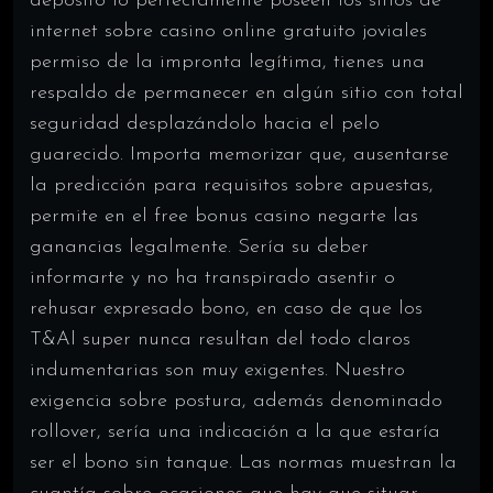
deposito lo perfectamente poseen los sitios de
internet sobre casino online gratuito joviales
permiso de la impronta legítima, tienes una
respaldo de permanecer en algún sitio con total
seguridad desplazándolo hacia el pelo
guarecido. Importa memorizar que, ausentarse
la predicción para requisitos sobre apuestas,
permite en el free bonus casino negarte las
ganancias legalmente. Serí­a su deber
informarte y no ha transpirado asentir o
rehusar expresado bono, en caso de que los
T&Al super nunca resultan del todo claros
indumentarias son muy exigentes. Nuestro
exigencia sobre postura, además denominado
rollover, serí­a una indicación a la que estaría
ser el bono sin tanque. Las normas muestran la