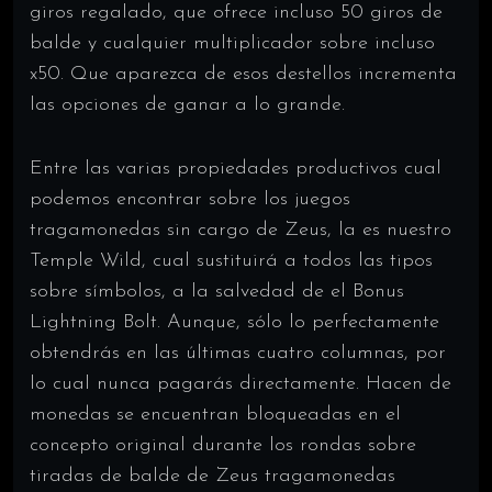
giros regalado, que ofrece incluso 50 giros de
balde y cualquier multiplicador sobre incluso
x50. Que aparezca de esos destellos incrementa
las opciones de ganar a lo grande.
Entre las varias propiedades productivos cual
podemos encontrar sobre los juegos
tragamonedas sin cargo de Zeus, la es nuestro
Temple Wild, cual sustituirá a todos las tipos
sobre símbolos, a la salvedad de el Bonus
Lightning Bolt. Aunque, sólo lo perfectamente
obtendrás en las últimas cuatro columnas, por
lo cual nunca pagarás directamente. Hacen de
monedas se encuentran bloqueadas en el
concepto original durante los rondas sobre
tiradas de balde de Zeus tragamonedas