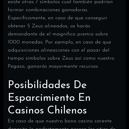
existe otras 7 símbolos cual también podrían
formar combinaciones ganadoras.
Específicamente, en caso de que conseguir
obtener 5 Zeus alineados, os harás
demandante de el magnífico premio sobre
1000 monedas. Por ejemplo, en caso de que
adquisiciones alineaciones con el pasar del
tiempo símbolos sobre Zeus así­ como nuestro
Pegaso, ganarás mayormente recursos.
Posibilidades De
Esparcimiento En
Casinos Chilenos
En caso de que nuestro bono casino carente