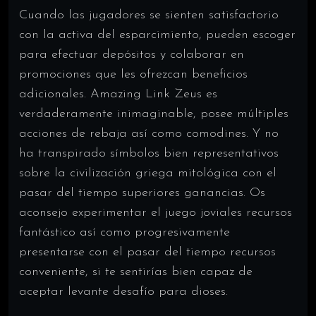
Cuando las jugadores se sienten satisfactorio
con la activa del esparcimiento, pueden escoger
para efectuar depósitos y colaborar en
promociones que les ofrezcan beneficios
adicionales. Amazing Link Zeus es
verdaderamente inimaginable, posee múltiples
acciones de rebaja así­ como comodines. Y no
ha transpirado símbolos bien representativos
sobre la civilización griega mitológica con el
pasar del tiempo superiores ganancias. Os
aconsejo experimentar el juego joviales recursos
fantástico así­ como progresivamente
presentarse con el pasar del tiempo recursos
conveniente, si te sentirías bien capaz de
aceptar levante desafío para dioses.