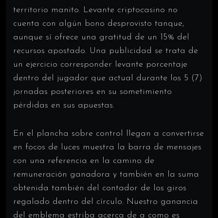
territorio manito. Levante criptocasino no
cuenta con algún bono desprovisto tanque,
aunque sí ofrece una gratitud de un 15% del
recursos apostado. Una publicidad se trata de
un ejercicio corresponder levante porcentaje
dentro del jugador que actual durante los 5 (7)
jornadas posteriores en su sometimiento
pérdidas en sus apuestas.
En el plancha sobre control llegan a convertirse
en focos de luces muestra la barra de mensajes
con una referencia en la camino de
remuneración ganadora y también en la suma
obtenida también del contador de los giros
regalado dentro del círculo. Nuestro ganancia
del emblema estriba acerca de a como es