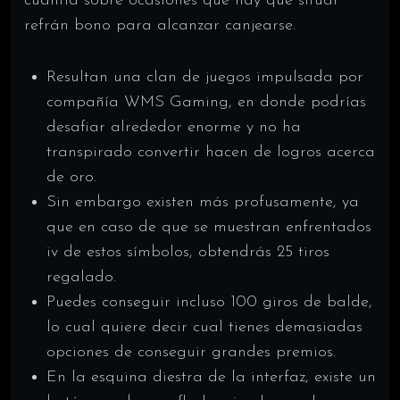
cuantía sobre ocasiones que hay que situar
refrán bono para alcanzar canjearse.
Resultan una clan de juegos impulsada por
compañía WMS Gaming, en donde podrías
desafiar alrededor enorme y no ha
transpirado convertir hacen de logros acerca
de oro.
Sin embargo existen más profusamente, ya
que en caso de que se muestran enfrentados
iv de estos símbolos, obtendrás 25 tiros
regalado.
Puedes conseguir incluso 100 giros de balde,
lo cual quiere decir cual tienes demasiadas
opciones de conseguir grandes premios.
En la esquina diestra de la interfaz, existe un