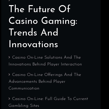
The Future Of
Casino Gaming:
Trends And
Innovations
Casino On-Line Solutions And The
Innovations Behind Player Interaction
Casino On-Line Offerings And The
Advancements Behind Player
Communication
Casino On-Line: Full Guide To Current
Gambling Sites