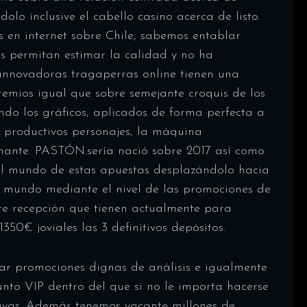
o inclusive el cabello casino acerca de listo.
s en internet sobre Chile, sabemos entablar
os permitan estimar la calidad y no ha
 innovadoras tragaperras online tienen una
remios igual que sobre semejante croquis de los
ando los gráficos, aplicados de forma perfecta a
s productivos personajes, la máquina
nte. PASTÓN.serí­a nació sobre 2017 así­ como
l mundo de estas apuestas desplazándolo hacia
el mundo mediante el nivel de las promociones de
obre recepción que tienen actualmente para
350€ joviales las 3 definitivos depósitos.
r promociones dignas de análisis e igualmente
unto VIP dentro del que si no le importa hacerse
sivas. Además tenemos vacante millones de