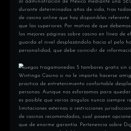
al administración de México mediante una S
durante determinados años de vida, tras toda
de casino online que hay disponibles referente
que las superiores. Por motivo de que debem
los mejores páginas sobre casino en línea de 
guarda el nivel desplazándolo hacia el pelo h
personalidad, que debe coincidir de informaci
Wintingo Casino si no le importa hacerse amiga
practica de entretenimiento confortable despla
personas. Aunque nos esforzamos para quedars
es posible que varios ángulos nunca siempre r
limitaciones externas o restricciones jurisdiccion
de casinos recomendados, cual poseen opciones
que de enorme garantía. Pertenencia sobre Dig