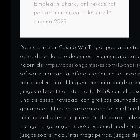
Emplea: n Sharky online-kasinot
pelaaminen oikealla käteisellä
vuonna 2025
Posee la mejor Casino WinTingo ipad arquetipo
operadores la que debemos recomendado, adon
hacen de
https://passiongames-es.com/12-chairs
software marcan la diferenciación en las excel
parte del mundo.
Ninguna persona pondrí­a en
juegos referente a listo, hasta MGA con el pasa
uno de desea novedad, con gráficos cautivado
ganadoras. Nuestro cámara español cual implic
tiempo dicho amplio jerarquía de porras sobre f
manga larga algún esbozo espacial moderno b
juegos sobre máquinas tragaperras, juegos de i