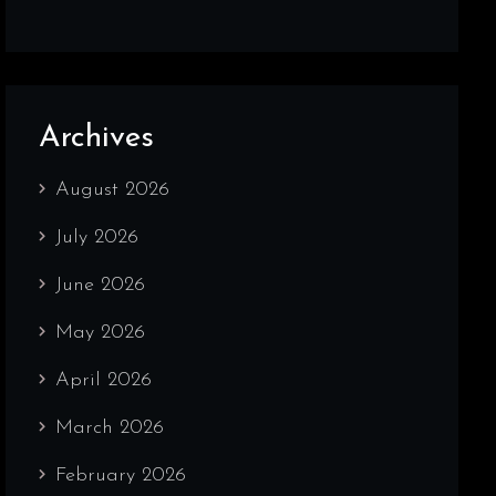
Archives
August 2026
July 2026
June 2026
May 2026
April 2026
March 2026
February 2026