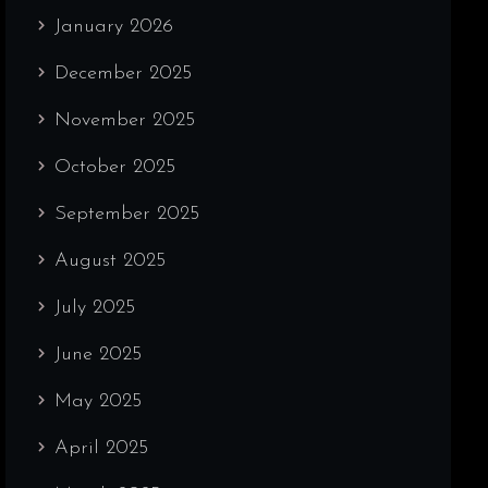
January 2026
December 2025
November 2025
October 2025
September 2025
August 2025
July 2025
June 2025
May 2025
April 2025