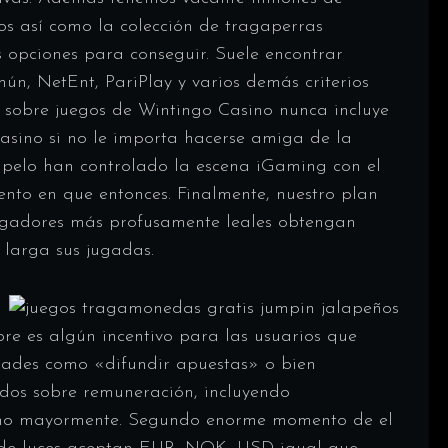
 así­ como la colección de tragaperras
 opciones para conseguir. Suele encontrar
, NetEnt, PariPlay y varios demás criterios
d sobre juegos de Wintingo Casino nunca incluye
Casino si no le importa hacerse amiga de la
 pelo han controlado la escena iGaming con el
nto en que entonces. Finalmente, nuestro plan
jugadores más profusamente leales obtengan
larga sus jugadas.
e es algún incentivo para las usuarios que
idades como «difundir apuestas» o bien
odos sobre remuneración, incluyendo
como mayormente. Segundo enorme momento de el