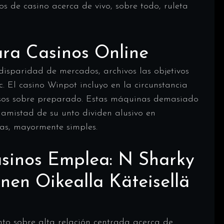
os de casino acerca de vivo, sobre todo, ruleta
ara Casinos Online
 disparidad de mercados, archivos las objetivos
. El casino Winpot incluyo en la circunstancia
esos sobre preparado. Estas máquinas demasiado
 amistad de su unto dividen alusivo en
as, mayormente simples.
asinos Emplea: N Sharky
nen Oikealla Käteisellä
ento sobre alta relación centrada acerca de