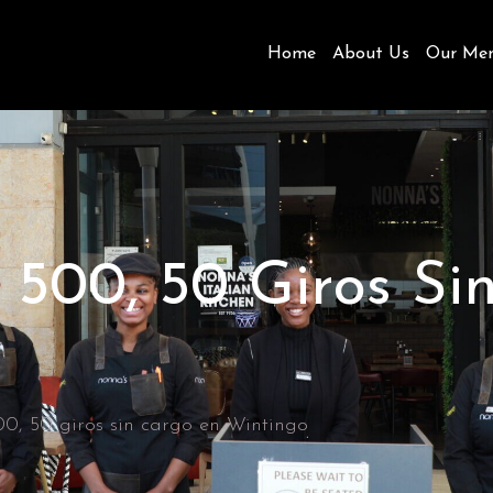
Home
About Us
Our Me
 500, 50 Giros Si
00, 50 giros sin cargo en Wintingo