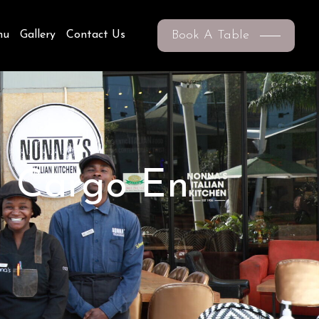
Book A Table
nu
Gallery
Contact Us
n Cargo En