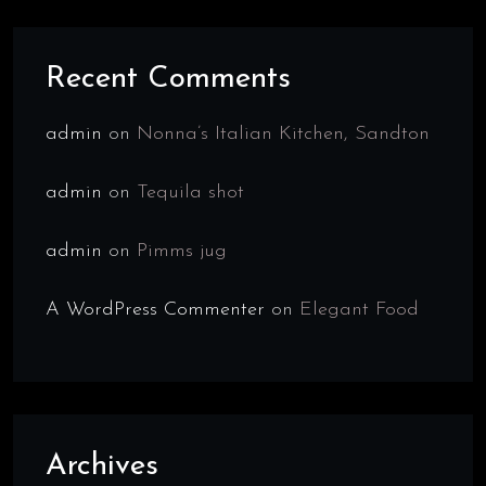
Recent Comments
admin
on
Nonna’s Italian Kitchen, Sandton
admin
on
Tequila shot
admin
on
Pimms jug
A WordPress Commenter
on
Elegant Food
Archives