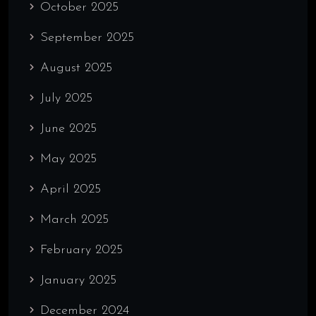
October 2025
September 2025
August 2025
July 2025
June 2025
May 2025
April 2025
March 2025
February 2025
January 2025
December 2024