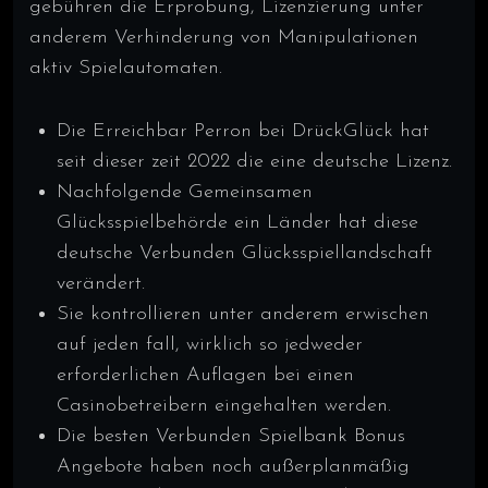
gebühren die Erprobung, Lizenzierung unter
anderem Verhinderung von Manipulationen
aktiv Spielautomaten.
Die Erreichbar Perron bei DrückGlück hat
seit dieser zeit 2022 die eine deutsche Lizenz.
Nachfolgende Gemeinsamen
Glücksspielbehörde ein Länder hat diese
deutsche Verbunden Glücksspiellandschaft
verändert.
Sie kontrollieren unter anderem erwischen
auf jeden fall, wirklich so jedweder
erforderlichen Auflagen bei einen
Casinobetreibern eingehalten werden.
Die besten Verbunden Spielbank Bonus
Angebote haben noch außerplanmäßig