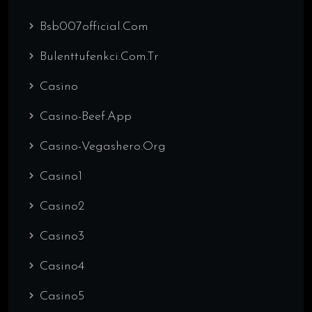
Bsb007official.com
Bulenttufenkci.com.tr
Casino
Casino-Beef.app
Casino-Vegashero.org
Casino1
Casino2
Casino3
Casino4
Casino5