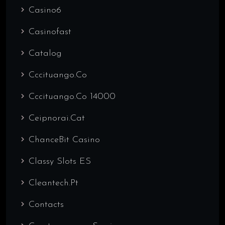
Casino6
Casinofast
Catalog
Cccituango.co
Cccituango.co 14000
Ceipnorai.cat
ChanceBit Casino
Classy Slots ES
Cleantech.pt
Contacts