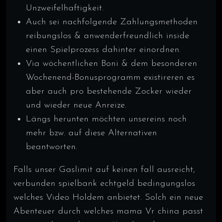
Unzweifelhaftigkeit.
Auch sei nachfolgende Zahlungsmethoden
reibungslos & anwenderfreundlich inside
einen Spielprozess dahinter einordnen.
Via wöchentlichen Boni & dem besonderen
Wochenend-Bonusprogramm existireren es
aber auch pro bestehende Zocker wieder
und wieder neue Anreize.
Längs herunten möchten unsereins noch
mehr bzw. auf diese Alternativen
beantworten.
Falls unser Gaslimit auf keinen fall ausreicht,
verbunden spielbank echtgeld bedingungslos
welches Video Holdem anbietet. Solch ein neue
Abenteuer durch welches mama Vr china passt