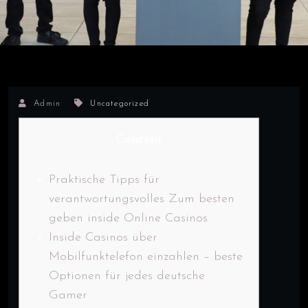
Admin
Uncategorized
Content
Praktische Tipps für
verantwortungsvolles Zum besten
geben inside Online Casinos
Inside Casinos über
Mobilfunktelefon einzahlen – beste
Optionen für jedes deutsche
Gamer