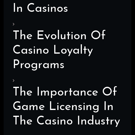
In Casinos
The Evolution Of
Casino Loyalty
Programs
The Importance Of
Game Licensing In
The Casino Industry