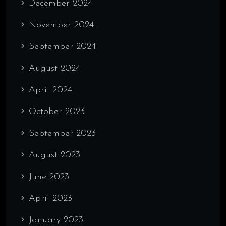
December 2024
November 2024
September 2024
August 2024
April 2024
October 2023
September 2023
August 2023
June 2023
April 2023
January 2023