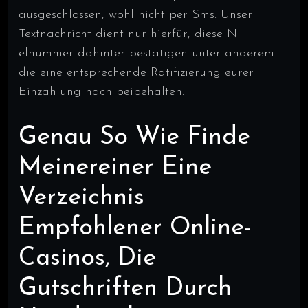
ausgeschlossen, wohl nicht per Sms. Unser
Textnachricht dient nur hierfür, diese N
elnummer dahinter bestätigen unter anderem
die eine entsprechende Ratifizierung eurer
Einzahlung nach beibehalten.
Genau So Wie Finde
Meinereiner Eine
Verzeichnis
Empfohlener Online-
Casinos, Die
Gutschriften Durch