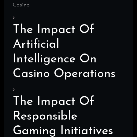
Casino
The Impact Of
Artificial
Intelligence On
Casino Operations
The Impact Of
Responsible
Gaming Initiatives