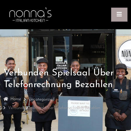
Verbunden Spielsaal Über
Telefonrechnung Bezahlen
Home
Uncategorized
Verbunden Spielsaal Über Telefonrechnung Bezahlen