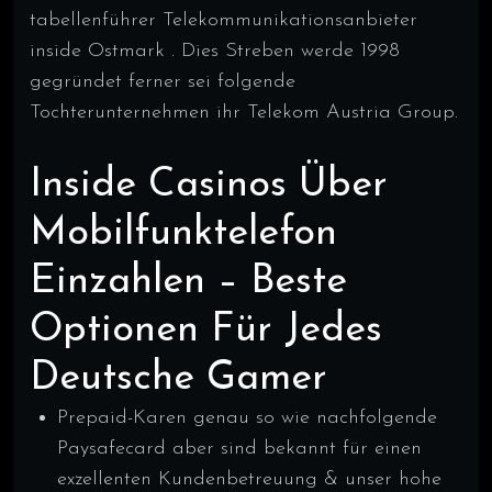
tabellenführer Telekommunikationsanbieter
inside Ostmark . Dies Streben werde 1998
gegründet ferner sei folgende
Tochterunternehmen ihr Telekom Austria Group.
Inside Casinos Über
Mobilfunktelefon
Einzahlen – Beste
Optionen Für Jedes
Deutsche Gamer
Prepaid-Karen genau so wie nachfolgende
Paysafecard aber sind bekannt für einen
exzellenten Kundenbetreuung & unser hohe