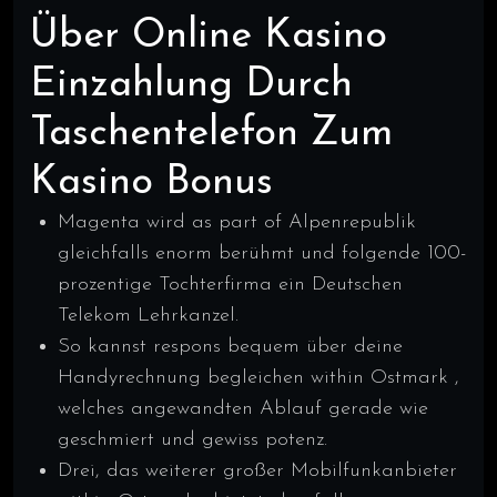
Über Online Kasino
Einzahlung Durch
Taschentelefon Zum
Kasino Bonus
Magenta wird as part of Alpenrepublik
gleichfalls enorm berühmt und folgende 100-
prozentige Tochterfirma ein Deutschen
Telekom Lehrkanzel.
So kannst respons bequem über deine
Handyrechnung begleichen within Ostmark ,
welches angewandten Ablauf gerade wie
geschmiert und gewiss potenz.
Drei, das weiterer großer Mobilfunkanbieter