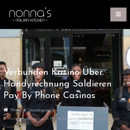
Verbunden Kasino Über
Handyrechnung Saldieren
Pay By Phone Casinos
Home
Uncategorized
Verbunden Kasino über Handyrechnung saldieren Pay by Phone
Casinos