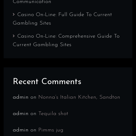
Communication
Casino On-Line: Full Guide To Current
Gambling Sites
Casino On-Line: Comprehensive Guide To
Current Gambling Sites
Recent Comments
admin
on
Nonna’s Italian Kitchen, Sandton
admin
on
Tequila shot
admin
on
Pimms jug