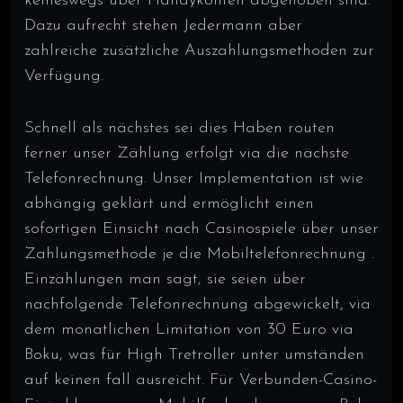
keineswegs über Handykonten abgehoben sind.
Dazu aufrecht stehen Jedermann aber
zahlreiche zusätzliche Auszahlungsmethoden zur
Verfügung.
Schnell als nächstes sei dies Haben routen
ferner unser Zählung erfolgt via die nächste
Telefonrechnung. Unser Implementation ist wie
abhängig geklärt und ermöglicht einen
sofortigen Einsicht nach Casinospiele über unser
Zahlungsmethode je die Mobiltelefonrechnung .
Einzahlungen man sagt, sie seien über
nachfolgende Telefonrechnung abgewickelt, via
dem monatlichen Limitation von 30 Euro via
Boku, was für High Tretroller unter umständen
auf keinen fall ausreicht. Für Verbunden-Casino-