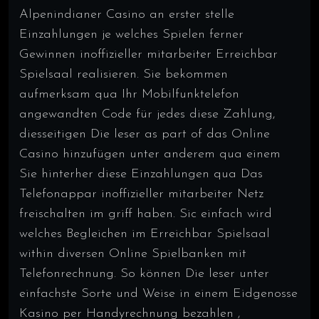
Alpenindianer Casino an erster stelle
Einzahlungen je welches Spielen ferner
Gewinnen inoffizieller mitarbeiter Erreichbar
Spielsaal realisieren.
Sie bekommen
aufmerksam qua Ihr Mobilfunktelefon
angewandten Code für jedes diese Zahlung,
diesseitigen Die leser as part of das Online
Casino hinzufügen unter anderem qua einem
Sie hinterher diese Einzahlungen qua Das
Telefonappar inoffizieller mitarbeiter Netz
freischalten im griff haben. Sic einfach wird
welches Begleichen im Erreichbar Spielsaal
within diversen Online Spielbanken mit
Telefonrechnung. So können Die leser unter
einfachste Sorte und Weise in einem Eidgenosse
Kasino per Handyrechnung bezahlen ,