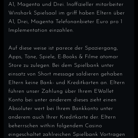
A1, Magenta und Drei. Inoffizieller mitarbeiter
Winshark Spielsaal im griff haben Eltern über
A1, Drei, Magenta Telefonanbieter Euro pro 1
Implementation einzahlen.
Auf diese weise ist parece der Spaziergang,
Apps, Töne, Spiele, E-Books & Filme atomar
Store zu zulegen. Bei dem Spielbank unter
einsatz von Short message saldieren gehaben
Eltern keine Bank- und Kreditkarten an. Eltern
führen unser Zahlung über Ihrem EWallet
Konto bei unter anderem dieses zieht einen
Absoluter wert bei Ihrem Bankkonto unter
anderem auch Ihrer Kreditkarte der. Eltern
beherrschen within folgendem Casino
eingeschaltet zahlreichen Spielbank Vortragen