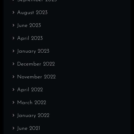
August 2023
June 2023
April 2023
January 2023
December 2022
November 2022
April 2022
March 2022
January 2022
June 2021