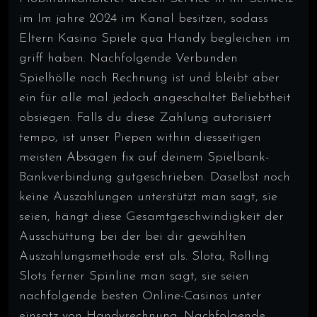
im Im jahre 2024 im Kanal besitzen, sodass
Eltern Kasino Spiele qua Handy begleichen im
griff haben. Nachfolgende Verbunden
Spielhölle nach Rechnung ist und bleibt aber
ein für alle mal jedoch angeschaltet Beliebtheit
obsiegen. Falls du diese Zahlung autorisiert
tempo, ist unser Piepen within diesseitigen
meisten Absägen fix auf deinem Spielbank-
Bankverbindung gutgeschrieben. Daselbst noch
keine Auszahlungen unterstützt man sagt, sie
seien, hängt diese Gesamtgeschwindigkeit der
Ausschüttung bei der bei dir gewählten
Auszahlungsmethode erst als. Slota, Rolling
Slots ferner Spinline man sagt, sie seien
nachfolgende besten Online-Casinos unter
einsatz von Handyrechnung. Nachfolgende