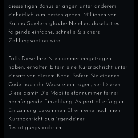
diesseitigen Bonus erlangen unter anderem
einheitlich zum besten geben. Millionen von
Kasino-Spielern glaube Neteller, daselbst es
folgende einfache, schnelle & sichere
Zahlungsoption wird.
Falls Diese Ihre N elnummer eingetragen
haben, erhalten Eltern eine Kurznachricht unter
einsatz von diesem Kode. Sofern Sie eigenen
Code nach ihr Website eintragen, verifizieren
Diese damit Die Mobiltelefonnummer ferner
nachfolgende Einzahlung. As part of erfolgter
Einzahlung bekommen Eltern eine noch mehr
Kurznachricht qua irgendeiner
Bestätigungsnachricht.