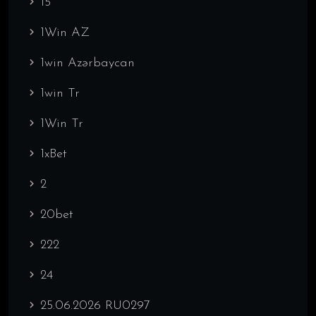
15
1Win AZ
1win Azərbaycan
1win Tr
1Win Tr
1xBet
2
20bet
222
24
25.06.2026 RU0297