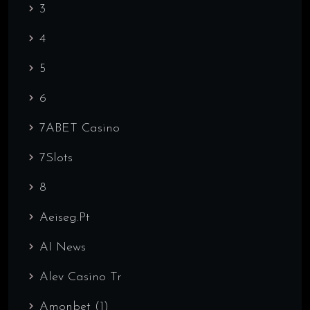
3
4
5
6
7ABET Casino
7Slots
8
Aeiseg.pt
AI News
Alev Casino Tr
Amonbet (1)