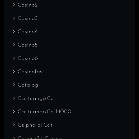
Casino2
Casino3
Casino4
Casino5
Casino6
Casinofast
Catalog
Cccituango.co
Cccituango.co 14000
Ceipnorai.cat
ChanceBit Casino