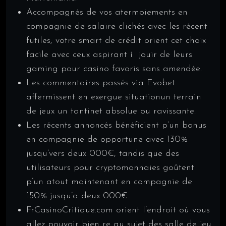
Accompagnés de vos atermoiements en
compagnie de salaire clichés avec les récent
futiles, votre smart de crédit orient cet choix
facile avec ceux aspirant í jouir de leurs
gaming pour casino favoris sans amendée.
Les commentaires passés via Evobet
affermissent en exergue situationun terrain
de jeux un tantinet absolue ou ravissante.
Les récents annoncés bénéficient p’un bonus
en compagnie de opportune avec 130%
jusqu’vers deux 000€, tandis que des
utilisateurs pour cryptomonnaies goûtent
p’un atout maintenant en compagnie de
150% jusqu’a deux 000€.
FrCasinoCritique.com orient l’endroit où vous
allez pouvoir bien re au sujet des salle de jeu