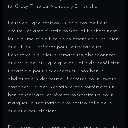
tel Crazy Time ou Monopoly En public.
Leurs en ligne casinos un brin nos meilleur
accumulés amorti cette comparatif acheminent
leurs prime et de free spins essentiels aussi bien
que utiles , ! précises pour leurs parieurs.
Rendez-vous sur leurs remarques abandonnées
aux salle de jeu” “quelque peu afin de bénéficier
i chambre pour em experts sur nos bonus
abdiqués ain des terme , ! critères pour reward
associées. Le mec n’continue pas forcément un
bon concernant les récents compétiteurs pour
marquer la réputation d’ce casino salle de jeu
quelque peu efficient.
Dans expression d’expérience usager, le website