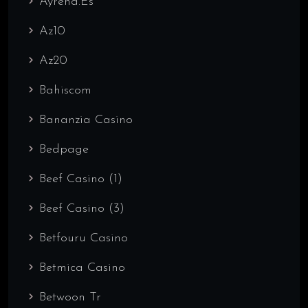
Ayrena.es
Az10
Az20
Bahiscom
Bananzia Casino
Bedpage
Beef Casino (1)
Beef Casino (3)
Betfouru Casino
Betmica Casino
Betwoon Tr