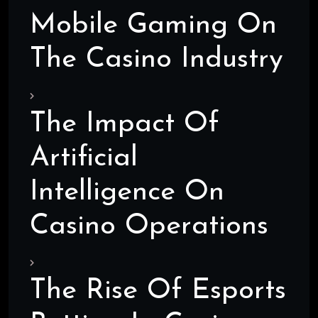
Mobile Gaming On
The Casino Industry
The Impact Of
Artificial
Intelligence On
Casino Operations
The Rise Of Esports