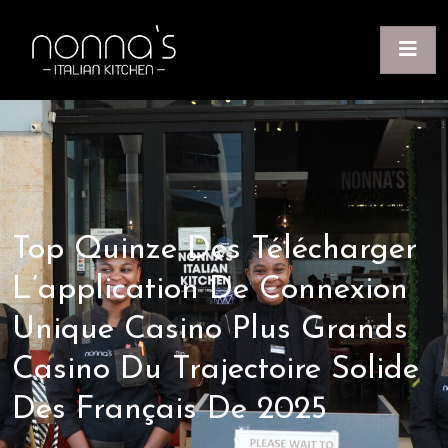
Top Quinze Des Télécharger
L’application De Connexion
Unique Casino Plus Grands
Casino Du Trajectoire Solide
Des Français De 2025