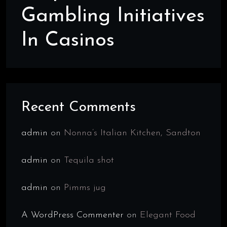
Gambling Initiatives
In Casinos
Recent Comments
admin
on
Nonna’s Italian Kitchen, Sandton
admin
on
Tequila shot
admin
on
Pimms jug
A WordPress Commenter
on
Elegant Food