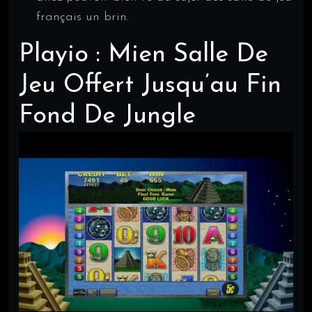
français un brin.
Playio : Mien Salle De
Jeu Offert Jusqu’au Fin
Fond De Jungle