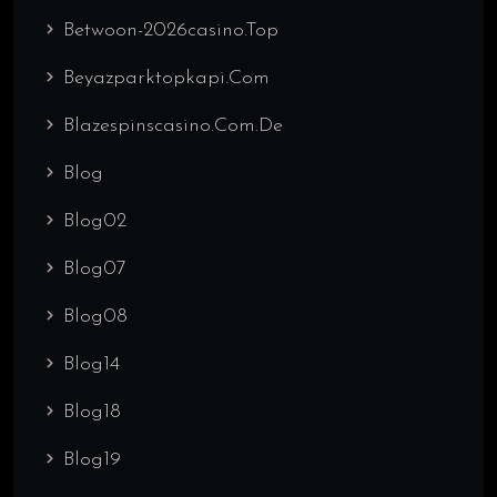
Betwoon-2026casino.top
Beyazparktopkapi.com
Blazespinscasino.com.de
Blog
Blog02
Blog07
Blog08
Blog14
Blog18
Blog19