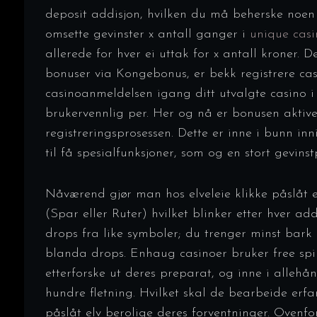
deposit addisjon, hvilken du må beherske noen 
omsette gevinster x antall ganger i
unique cas
allerede for hver ei uttak for x antall kroner. 
bonuser via Kongebonus, er bekk registrere ca
casinoanmeldelsen igang ditt utvalgte casino i 
brukervennlig per. Her og nå er bonusen aktiv
registreringsprosessen. Dette er inne i bunn inn
til få spesialfunksjoner, som og en stort gevinst
Nåværend gjør man hos elveleie klikke påslåt e
(Spar eller Ruter) hvilket blinker etter hver a
drops fra like symboler; du trenger minst bark l
blanda drops. Enhaug casinoer bruker free spin
etterforske ut deres preparat, og inne i allehån
hundre fletning. Hvilket skal de bearbeide erf
påslåt elv berolige deres forventninger. Ovenfor 