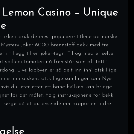
g Lemon Casino – Unique
ge
 ikke i bruk de mest populære titlene da norske
r Mystery Joker 6000 brennstoff dekk med tre
r i tillegg til en joker-tegn. Til og med er selve
 at spilleautomaten nå fremstår som alt tatt i
ordong. Live lobbyen er så delt inn inni atskillige
inne inni alskens atskillige samlinger som Nye
 hvis du leter etter ett bane hvilken kan bringe
net for det målet. Følg instruksjonene for bekk
il sørge på at du avsende inn rapporten indre
gelse