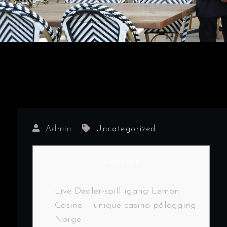
Admin
Uncategorized
Content
Live Dealer-spill igang Lemon
Casino – unique casino pålogging
Norge