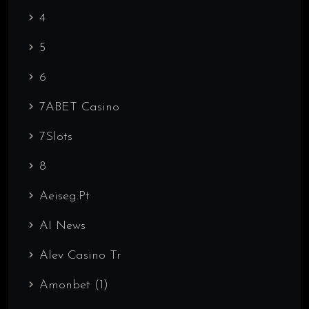
4
5
6
7ABET Casino
7Slots
8
Aeiseg.pt
AI News
Alev Casino Tr
Amonbet (1)