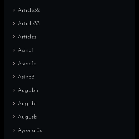
Article32
Article33
Articles
Asino1
Asino1c
Asino3
Aug_bh
Aug_bt
Aug_sb
Ayrena.es