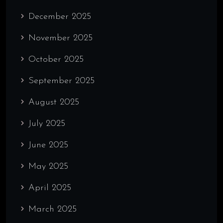
December 2025
November 2025
October 2025
September 2025
August 2025
July 2025
June 2025
May 2025
April 2025
March 2025