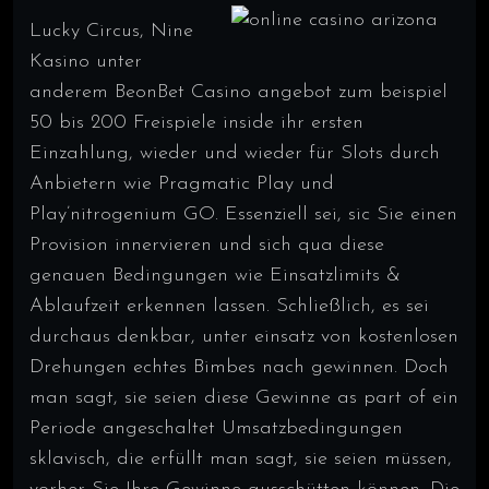
Lucky Circus, Nine
Kasino unter
anderem BeonBet Casino angebot zum beispiel
50 bis 200 Freispiele inside ihr ersten
Einzahlung, wieder und wieder für Slots durch
Anbietern wie Pragmatic Play und
Play’nitrogenium GO. Essenziell sei, sic Sie einen
Provision innervieren und sich qua diese
genauen Bedingungen wie Einsatzlimits &
Ablaufzeit erkennen lassen. Schließlich, es sei
durchaus denkbar, unter einsatz von kostenlosen
Drehungen echtes Bimbes nach gewinnen. Doch
man sagt, sie seien diese Gewinne as part of ein
Periode angeschaltet Umsatzbedingungen
sklavisch, die erfüllt man sagt, sie seien müssen,