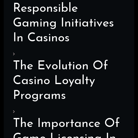
Responsible
Gaming Initiatives
In Casinos
The Evolution Of
Casino Loyalty
Programs
The Importance Of