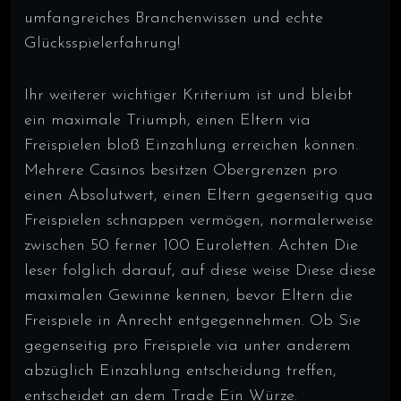
umfangreiches Branchenwissen und echte
Glücksspielerfahrung!
Ihr weiterer wichtiger Kriterium ist und bleibt
ein maximale Triumph, einen Eltern via
Freispielen bloß Einzahlung erreichen können.
Mehrere Casinos besitzen Obergrenzen pro
einen Absolutwert, einen Eltern gegenseitig qua
Freispielen schnappen vermögen, normalerweise
zwischen 50 ferner 100 Euroletten. Achten Die
leser folglich darauf, auf diese weise Diese diese
maximalen Gewinne kennen, bevor Eltern die
Freispiele in Anrecht entgegennehmen. Ob Sie
gegenseitig pro Freispiele via unter anderem
abzüglich Einzahlung entscheidung treffen,
entscheidet an dem Trade Ein Würze.