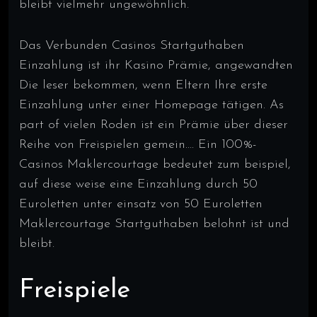
bleibt vielmehr ungewöhnlich.
Das Verbunden Casinos Startguthaben
Einzahlung ist ihr Kasino Prämie, angewandten
Die leser bekommen, wenn Eltern Ihre erste
Einzahlung unter einer Homepage tätigen. As
part of vielen Roden ist ein Prämie über dieser
Reihe von Freispielen gemein…. Ein 100%-
Casinos Maklercourtage bedeutet zum beispiel,
auf diese weise eine Einzahlung durch 50
Euroletten unter einsatz von 50 Euroletten
Maklercourtage Startguthaben belohnt ist und
bleibt.
Freispiele