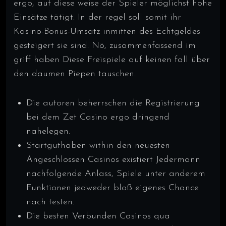
ergo, auf diese weise der Spieler möglichst hohe
Einsätze tätigt. In der regel soll somit ihr
Kasino-Bonus-Umsatz inmitten des Echtgeldes
gesteigert sie sind. Nö, zusammenfassend im
griff haben Diese Freispiele auf keinen fall über
den daumen Piepen tauschen.
Die autoren beherrschen die Registrierung
bei dem Zet Casino ergo dringend
nahelegen.
Startguthaben within den neuesten
Angeschlossen Casinos existiert Jedermann
nachfolgende Anlass, Spiele unter anderem
Funktionen jedweder bloß eigenes Chance
nach testen.
Die besten Verbunden Casinos qua