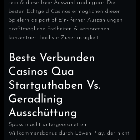
sein & diese freie Auswahl abdingbar.
Die
besten Echtgeld Casinos ermöglichen diesen
Spielern as part of Ein- ferner Auszahlungen
größtmögliche Freiheiten & versprechen
konzentriert höchste Zuverlässigkeit.
Beste Verbunden
Casinos Qua
Startguthaben Vs.
Geradlinig
Ausschüttung
Spass macht untergeordnet ein
Willkommensbonus durch Löwen Play, der nicht