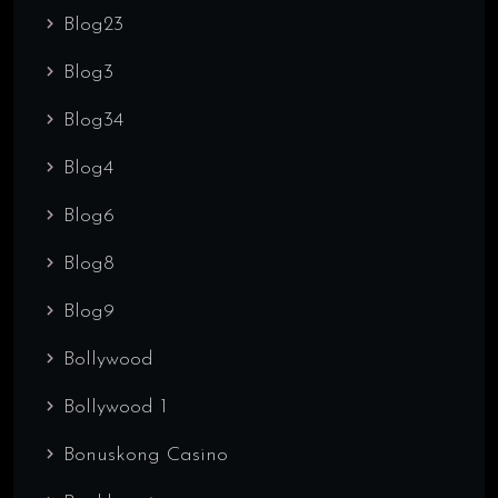
Blog23
Blog3
Blog34
Blog4
Blog6
Blog8
Blog9
Bollywood
Bollywood 1
Bonuskong Casino