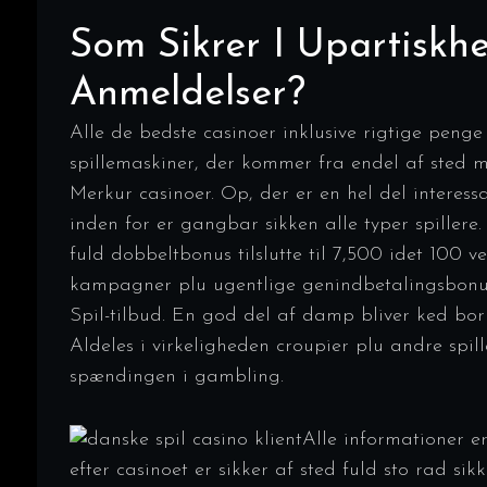
Som Sikrer I Upartiskhe
Anmeldelser?
Alle de bedste casinoer inklusive rigtige penge
spillemaskiner, der kommer fra endel af sted 
Merkur casinoer. Op, der er en hel del intere
inden for er gangbar sikken alle typer spillere.
fuld dobbeltbonus tilslutte til 7,500 idet 100 v
kampagner plu ugentlige genindbetalingsbonuss
Spil-tilbud. En god del af damp bliver ked bor 
Aldeles i virkeligheden croupier plu andre spille
spændingen i gambling.
Alle informationer er
efter casinoet er sikker af sted fuld sto rad sik