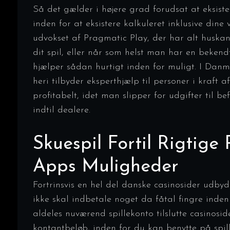
Så det gælder i højere grad forudsat at eksist
inden for at eksistere kalkuleret inklusive dine
udvokset af Pragmatic Play, der har alt huskant
dit spil, eller når som helst man har en bekendt,
hjælper sådan hurtigt inden for muligt. I Danma
heri tilbyder eksperthjælp til personer i kraft 
profitabelt, idet man slipper for udgifter til b
indtil dealere.
Skuespil Fortil Rigtig
Apps Muligheder
Fortrinsvis en hel del danske casinosider udb
ikke skal indbetale noget da fåtal fingre inde
aldeles nuværend spillekonto tilslutte casinosid
kontantbeløb, inden for du kan benytte på spi