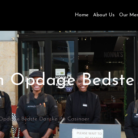
Home
About Us
Our Me
an Opdage Bedste
 Opdage Bedste Danske På Casinoer