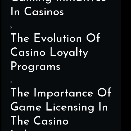
In Casinos
The Evolution Of
Casino Loyalty
Programs
The Importance Of
Game Licensing In
The Casino