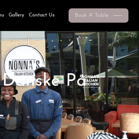
Book A Table
nu
Gallery
Contact Us
 Danske På