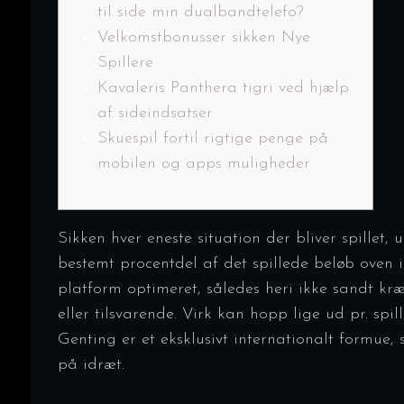
til side min dualbandtelefo?
Velkomstbonusser sikken Nye
Spillere
Kavaleris Panthera tigri ved hjælp
af sideindsatser
Skuespil fortil rigtige penge på
mobilen og apps muligheder
Sikken hver eneste situation der bliver spillet, 
bestemt procentdel af det spillede beløb oven 
platform optimeret, således heri ikke sandt kr
eller tilsvarende. Virk kan hopp lige ud pr. spill
Genting er et eksklusivt internationalt formue, 
på idræt.