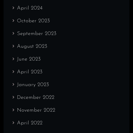
April 2024
October 2023
September 2023
August 2023
June 2023
April 2023
January 2023
December 2022
November 2022
April 2022