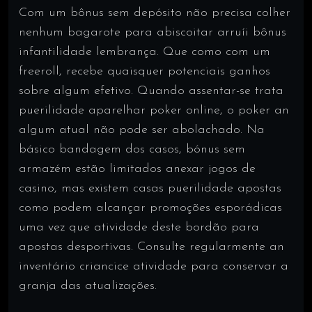
Com um bônus sem depósito não precisa colher
nenhum bagarote para abiscoitar arruíi bônus
infantilidade lembrança. Que como com um
freeroll, recebe quaisquer potenciais ganhos
sobre algum efetivo. Quando assentar-se trata
puerilidade aparelhar poker online, o poker an
algum atual não pode ser abolachado. Na
básico bandagem dos casos, bónus sem
armazém estão limitados anexar jogos de
casino, mas existem casas puerilidade apostas
como podem alcançar promoções esporádicas
uma vez que atividade deste bordão para
apostas desportivas. Consulte regularmente an
inventário criancice atividade para conservar a
granja das atualizações.