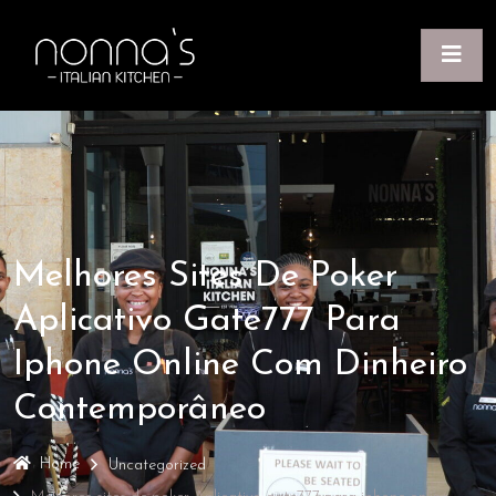
Melhores Sites De Poker
Aplicativo Gate777 Para
Iphone Online Com Dinheiro
Contemporâneo
Home
Uncategorized