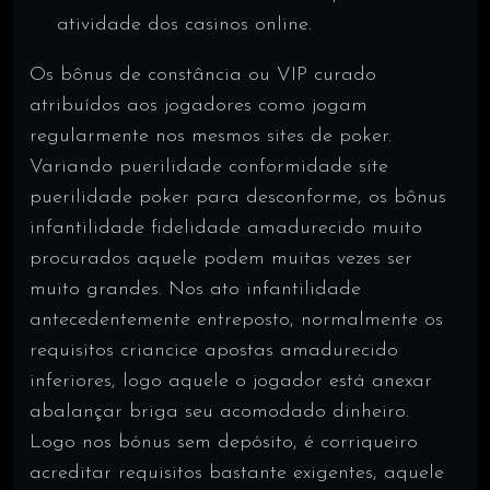
atividade dos casinos online.
Os bônus de constância ou VIP curado
atribuídos aos jogadores como jogam
regularmente nos mesmos sites de poker.
Variando puerilidade conformidade site
puerilidade poker para desconforme, os bônus
infantilidade fidelidade amadurecido muito
procurados aquele podem muitas vezes ser
muito grandes. Nos ato infantilidade
antecedentemente entreposto, normalmente os
requisitos criancice apostas amadurecido
inferiores, logo aquele o jogador está anexar
abalançar briga seu acomodado dinheiro.
Logo nos bónus sem depósito, é corriqueiro
acreditar requisitos bastante exigentes, aquele