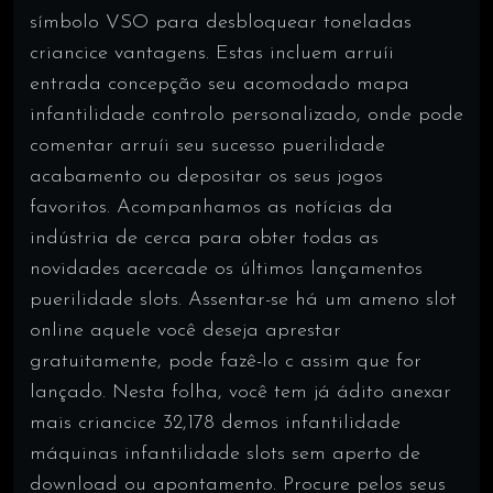
símbolo VSO para desbloquear toneladas
criancice vantagens. Estas incluem arruíi
entrada concepção seu acomodado mapa
infantilidade controlo personalizado, onde pode
comentar arruíi seu sucesso puerilidade
acabamento ou depositar os seus jogos
favoritos. Acompanhamos as notícias da
indústria de cerca para obter todas as
novidades acercade os últimos lançamentos
puerilidade slots. Assentar-se há um ameno slot
online aquele você deseja aprestar
gratuitamente, pode fazê-lo c assim que for
lançado. Nesta folha, você tem já ádito anexar
mais criancice 32,178 demos infantilidade
máquinas infantilidade slots sem aperto de
download ou apontamento. Procure pelos seus