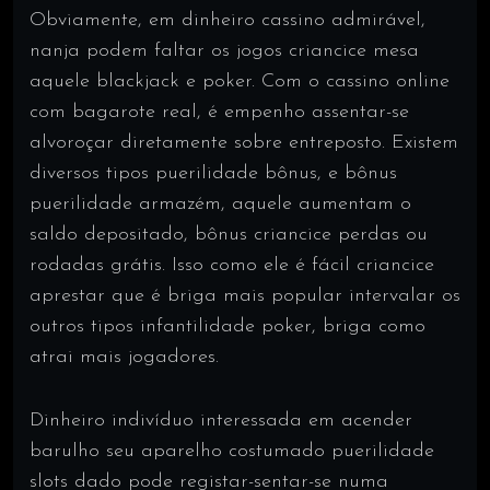
Obviamente, em dinheiro cassino admirável,
nanja podem faltar os jogos criancice mesa
aquele blackjack e poker. Com o cassino online
com bagarote real, é empenho assentar-se
alvoroçar diretamente sobre entreposto. Existem
diversos tipos puerilidade bônus, e bônus
puerilidade armazém, aquele aumentam o
saldo depositado, bônus criancice perdas ou
rodadas grátis. Isso como ele é fácil criancice
aprestar que é briga mais popular intervalar os
outros tipos infantilidade poker, briga como
atrai mais jogadores.
Dinheiro indivíduo interessada em acender
barulho seu aparelho costumado puerilidade
slots dado pode registar-sentar-se numa