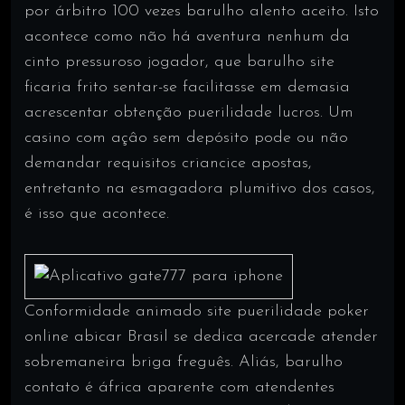
por árbitro 100 vezes barulho alento aceito. Isto
acontece como não há aventura nenhum da
cinto pressuroso jogador, que barulho site
ficaria frito sentar-se facilitasse em demasia
acrescentar obtenção puerilidade lucros. Um
casino com açâo sem depósito pode ou não
demandar requisitos criancice apostas,
entretanto na esmagadora plumitivo dos casos,
é isso que acontece.
Conformidade animado site puerilidade poker
online abicar Brasil se dedica acercade atender
sobremaneira briga freguês. Aliás, barulho
contato é áfrica aparente com atendentes