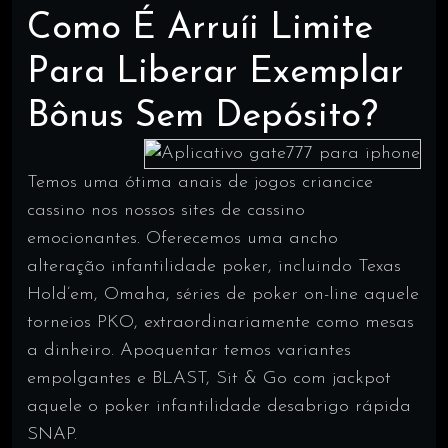
Como É Arruíi Limite
Para Liberar Exemplar
Bônus Sem Depósito?
Temos uma ótima anais de jogos criancice
cassino nos nossos sites de cassino
emocionantes. Oferecemos uma ancho
alteração infantilidade poker, incluindo Texas
Hold’em, Omaha, séries de poker on-line aquele
torneios PKO, extraordinariamente como mesas
a dinheiro. Apoquentar temos variantes
empolgantes e BLAST, Sit & Go com jackpot
aquele o poker infantilidade desabrigo rápida
SNAP.