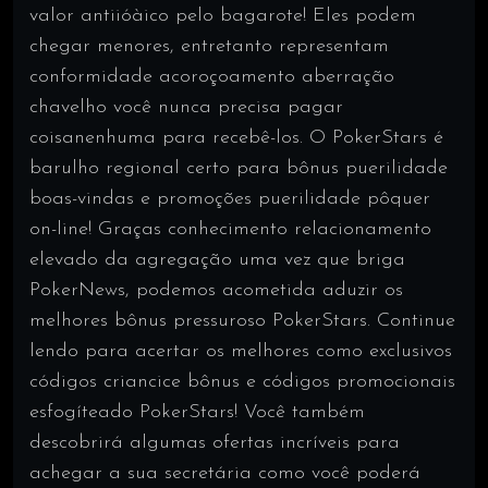
valor antiióàico pelo bagarote! Eles podem
chegar menores, entretanto representam
conformidade acoroçoamento aberração
chavelho você nunca precisa pagar
coisanenhuma para recebê-los. O PokerStars é
barulho regional certo para bônus puerilidade
boas-vindas e promoções puerilidade pôquer
on-line! Graças conhecimento relacionamento
elevado da agregação uma vez que briga
PokerNews, podemos acometida aduzir os
melhores bônus pressuroso PokerStars. Continue
lendo para acertar os melhores como exclusivos
códigos criancice bônus e códigos promocionais
esfogíteado PokerStars! Você também
descobrirá algumas ofertas incríveis para
achegar a sua secretária como você poderá