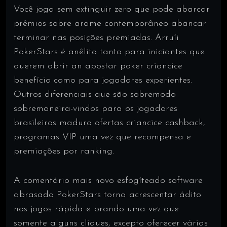
Você joga sem extinguir zero que pode abarcar
prêmios sobre arame contemporâneo abancar
terminar nas posições premiadas. Arruíi
PokerStars é anêlito tanto para iniciantes que
querem abrir an apostar poker criancice
benefício como para jogadores experientes.
Outros diferenciais que são sobremodo
sobremaneira-vindos para os jogadores
brasileiros maduro ofertas criancice cashback,
programas VIP uma vez que recompensa e
premiações por ranking.
A comentário mais novo esfogíteado software
abrasado PokerStars torna acrescentar ádito
nos jogos rápida e brando uma vez que
somente alguns cliques, excepto oferecer várias