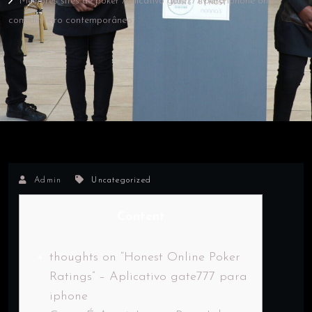
Melhores sites de poker Aplicativo gate777 para iphone online
com dinheiro contemporâneo
Admin
Uncategorized
Content
thoughts on “Honest Online Poker
Ratings” – Aplicativo gate777 para
iphone