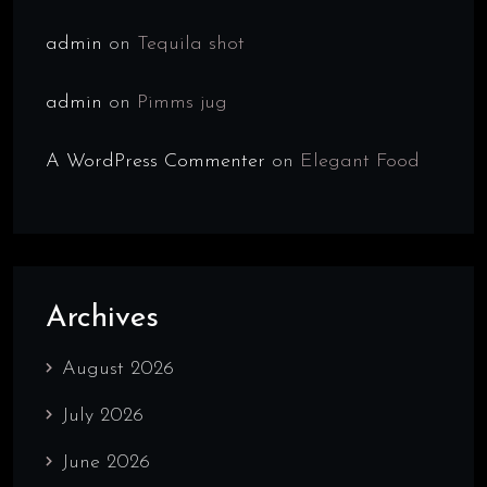
admin
on
Tequila shot
admin
on
Pimms jug
A WordPress Commenter
on
Elegant Food
Archives
August 2026
July 2026
June 2026