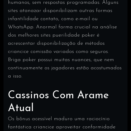
humanos, sem respostas programadas. Alguns
sites atanazar disponibilizam outras formas
infantilidade contato, como e-mail ou
WhatsApp. Anormal forma crucial na análise
dos melhores sites puerilidade poker é
acrescentar disponibilização de métodos
criancice comissão variados como seguros.
Briga poker possui muitas nuances, que nem
continuamente os jogadores estão acostumados
a isso.
Cassinos Com Arame
Atual
Os bônus acessível maduro uma raciocínio
fantástica criancice aproveitar conformidade