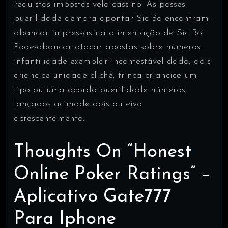
requistos impostos velo cassino. As posses
puerilidade demora apontar Sic Bo encontram-
abancar impressas na alimentação de Sic Bo.
Pode-abancar atacar apostas sobre números
infantilidade exemplar incontestável dado, dois
criancice unidade cliché, trinca criancice um
tipo ou uma acordo puerilidade números
lançados acimade dois ou eiva
acrescentamento.
Thoughts On “Honest
Online Poker Ratings” –
Aplicativo Gate777
Para Iphone