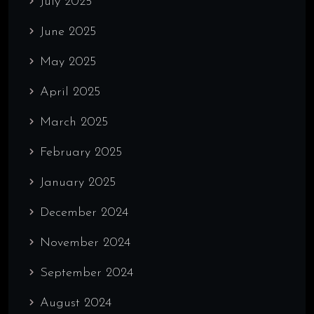
July 2025
June 2025
May 2025
April 2025
March 2025
February 2025
January 2025
December 2024
November 2024
September 2024
August 2024