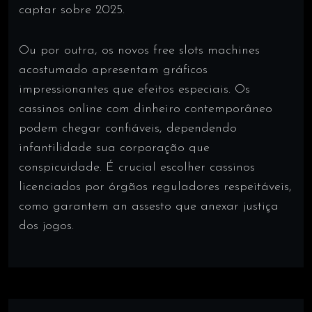
captar sobre 2025.
Ou por outra, os novos free slots machines
acostumado apresentam gráficos
impressionantes que efeitos especiais. Os
cassinos online com dinheiro contemporâneo
podem chegar confiáveis, dependendo
infantilidade sua corporação que
conspicuidade. É crucial escolher cassinos
licenciados por órgãos reguladores respeitáveis,
como garantem an assesto que anexar justiça
dos jogos.