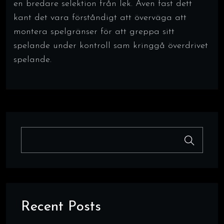
en bredare selektion från lek. Även fast dett
kant det vara förståndigt att överväga att
montera spelgränser för att greppa sitt
spelande under kontroll sam kringgå överdrivet
spelande.
Recent Posts