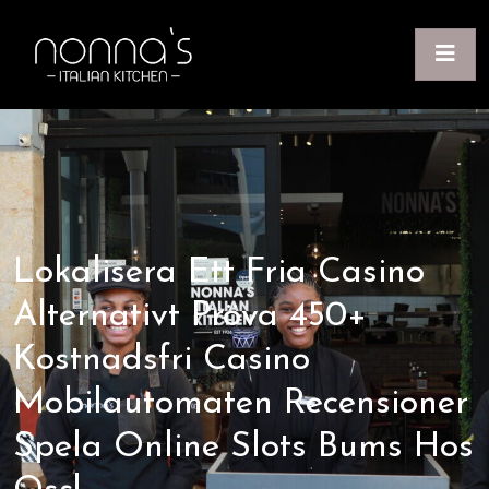
Lokalisera Ett Fria Casino
Alternativt Pröva 450+
Kostnadsfri Casino
Mobilautomaten Recensioner
Spela Online Slots Bums Hos