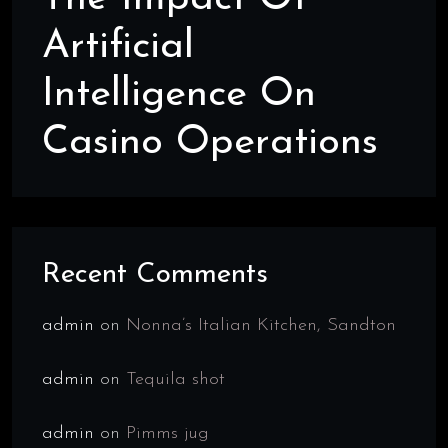
Artificial
Intelligence On
Casino Operations
Recent Comments
admin
on
Nonna’s Italian Kitchen, Sandton
admin
on
Tequila shot
admin
on
Pimms jug