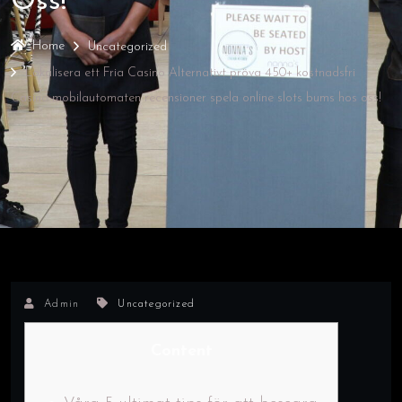
Oss!
Home
Uncategorized
Lokalisera ett Fria Casino Alternativt pröva 450+ kostnadsfri
Casino mobilautomaten recensioner spela online slots bums hos oss!
Admin
Uncategorized
Content