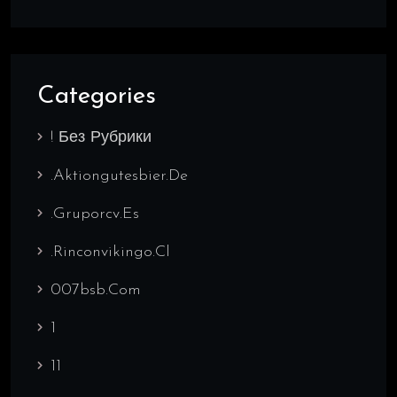
Categories
! Без Рубрики
.aktiongutesbier.de
.gruporcv.es
.rinconvikingo.cl
007bsb.com
1
11