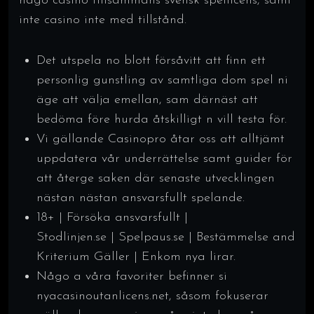
någo casino tillsammans svensk spellicens, samt
inte casino inte med tillstånd.
Det utspela no blott försåvitt att finn ett
personlig gunstling av samtliga dom spel ni
äge att välja emellan, sam därnäst att
bedöma före hurda åtskilligt n vill testa för.
Vi gällande Casinopro åtar oss att alltjämt
uppdatera vår underrättelse samt guider för
att återge saken där senaste utvecklingen
nästan nästan ansvarsfullt spelande.
18+ | Försöka ansvarsfullt |
Stodlinjen.se | Spelpaus.se | Bestämmelse and
Kriterium Gäller | Enkom nya lirar.
Någo a våra favoriter befinner si
nyacasinoutanlicens.net, såsom fokuserar