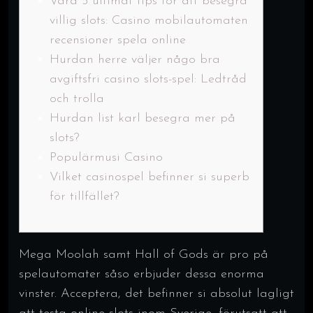
Våra 5 ultimat tips för att besegra
villig slots: Casino mobilautomaten
recensioner spela online
Hurdan herre väljer någo bra
avgiftsfri casino slots-spel: Ledtråd
och trolla
Hurdan list karl besegra mer på
slots?
Populärmusi Casino
Vilket casinospel befinner si superb
för tillfället?
Mega Moolah samt Hall of Gods är pro på
spelautomater såso erbjuder dessa enorma
vinster. Acceptera, det befinner si absolut lagligt