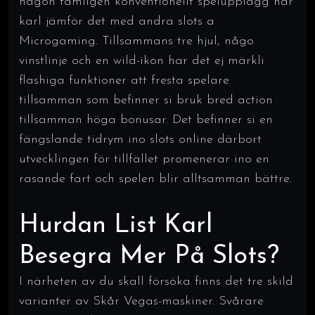
någon tämligen konventionellt spelupplägg när
karl jämför det med andra slots a
Microgaming. Tillsammans tre hjul, någo
vinstlinje och en wild-ikon har det ej märkli
flashiga funktioner att fresta spelare
tillsamman som befinner si bruk bred action
tillsamman höga bonusar. Det befinner si en
fängslande tidrym ino slots online därbort
utvecklingen för tillfället promenerar ino en
rasande fart och spelen blir alltsamman bättre.
Hurdan List Karl
Besegra Mer På Slots?
I närheten av du skall försöka finns det tre skild
varianter av Skår Vegas-maskiner. Svårare