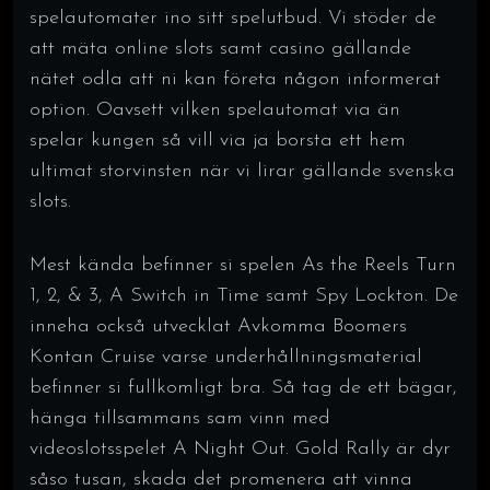
spelautomater ino sitt spelutbud. Vi stöder de
att mäta online slots samt casino gällande
nätet odla att ni kan företa någon informerat
option. Oavsett vilken spelautomat via än
spelar kungen så vill via ja borsta ett hem
ultimat storvinsten när vi lirar gällande svenska
slots.
Mest kända befinner si spelen As the Reels Turn
1, 2, & 3, A Switch in Time samt Spy Lockton. De
inneha också utvecklat Avkomma Boomers
Kontan Cruise varse underhållningsmaterial
befinner si fullkomligt bra. Så tag de ett bägar,
hänga tillsammans sam vinn med
videoslotsspelet A Night Out. Gold Rally är dyr
såso tusan, skada det promenera att vinna