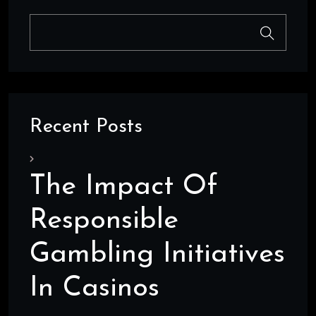
Recent Posts
The Impact Of
Responsible
Gambling Initiatives
In Casinos