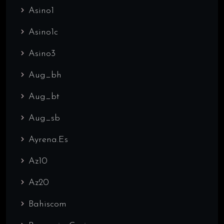
Asino1
Asino1c
Asino3
Aug_bh
Aug_bt
Aug_sb
Ayrena.es
Az10
Az20
Bahiscom