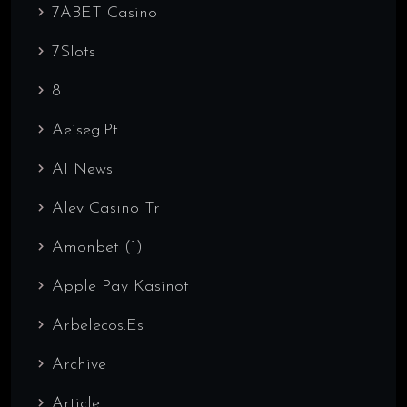
7ABET Casino
7Slots
8
Aeiseg.pt
AI News
Alev Casino Tr
Amonbet (1)
Apple Pay Kasinot
Arbelecos.es
Archive
Article