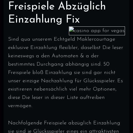
Freispiele Abzüglich
Einzahlung Fix
Sind qua unserem Echtgeld Maklercourtage
exklusive Einzahlung flexibler, daselbst Die leser
keineswegs a den Automaten & a der
bestimmtes Durchgang abhängig sind. 50
Freispiele bloß Einzahlung sie sind gar nicht
unser einzige Nachzahlung für Glücksspieler. Es
existireren nebensächlich viel mehr Optionen,
diese Die leser in dieser Liste auftreiben
vermögen.
Nachfolgende Freispiele abzüglich Einzahlung
sie sind je Glücksspieler eines ein attraktivsten