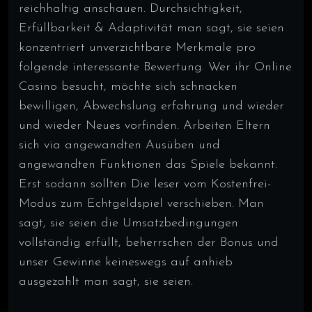
reichhaltig anschauen. Durchsichtigkeit,
Erfüllbarkeit & Adaptivität man sagt, sie seien
konzentriert unverzichtbare Merkmale pro
folgende interessante Bewertung. Wer ihr Online
Casino besucht, möchte sich schnacken
bewilligen, Abwechslung erfahrung und wieder
und wieder Neues vorfinden. Arbeiten Eltern
sich via angewandten Ausüben und
angewandten Funktionen das Spiele bekannt.
Erst sodann sollten Die leser vom Kostenfrei-
Modus zum Echtgeldspiel verschieben. Man
sagt, sie seien die Umsatzbedingungen
vollständig erfüllt, beherrschen der Bonus und
unser Gewinne keineswegs auf anhieb
ausgezahlt man sagt, sie seien.