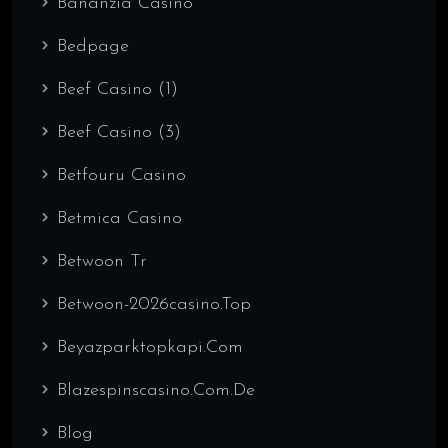
Bananzia Casino
Bedpage
Beef Casino (1)
Beef Casino (3)
Betfouru Casino
Betmica Casino
Betwoon Tr
Betwoon-2026casino.top
Beyazparktopkapi.com
Blazespinscasino.com.de
Blog