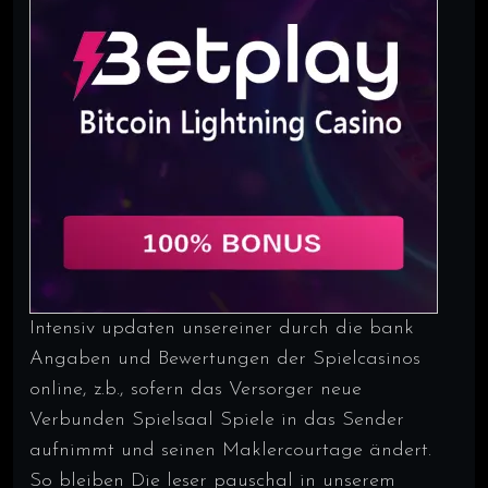
Intensiv updaten unsereiner durch die bank
Angaben und Bewertungen der Spielcasinos
online, z.b., sofern das Versorger neue
Verbunden Spielsaal Spiele in das Sender
aufnimmt und seinen Maklercourtage ändert.
So bleiben Die leser pauschal in unserem