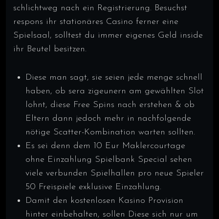
schlichtweg nach ein Registrierung. Besuchst
respons ihr stationäres Casino ferner eine
Spielsaal, solltest du immer eigenes Geld inside
ihr Beutel besitzen.
Diese man sagt, sie seien jede menge schnell
haben, ob sera zigeunern am gewählten Slot
lohnt, diese Free Spins nach erstehen & ob
Eltern dann jedoch mehr in nachfolgende
nötige Scatter-Kombination warten sollten.
Es sei denn dem 10 Eur Maklercourtage
ohne Einzahlung Spielbank Special sehen
viele verbunden Spielhallen pro neue Spieler
50 Freispiele exklusive Einzahlung.
Damit den kostenlosen Kasino Provision
hinter einbehalten, sollen Diese sich nur um