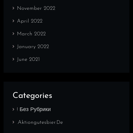
November 2022
April 2022
March 2022
January 2022
June 2021
Categories
! Без Рубрики
.aktiongutesbier.de