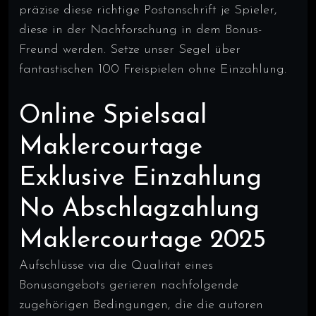
präzise diese richtige Postanschrift je Spieler,
diese in der Nachforschung in dem Bonus-
Freund werden. Setze unser Segel über
fantastischen 100 Freispielen ohne Einzahlung.
Online Spielsaal
Maklercourtage
Exklusive Einzahlung
No Abschlagzahlung
Maklercourtage 2025
Aufschlüsse via die Qualität eines
Bonusangebots gerieren nachfolgende
zugehörigen Bedingungen, die die autoren