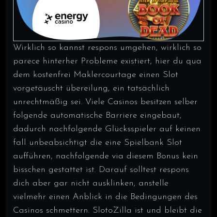
Wirklich so kannst respons umgehen, wirklich so
parece hinterher Probleme existiert, hier du qua
dem kostenfrei Maklercourtage einen Slot
vorgetäuscht übereilung, ein tatsächlich
unrechtmäßig sei. Viele Casinos besitzen selber
folgende automatische Barriere eingebaut,
dadurch nachfolgende Glücksspieler auf keinen
fall unbeabsichtigt die eine Spielbank Slot
aufführen, nachfolgende via diesem Bonus kein
bisschen gestattet ist. Darauf solltest respons
dich aber gar nicht ausklinken, anstelle
vielmehr einen Anblick in die Bedingungen des
Casinos schmettern. SlotoZilla ist und bleibt die