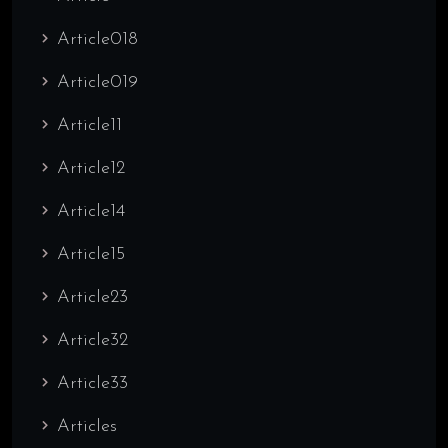
Article018
Article019
Article11
Article12
Article14
Article15
Article23
Article32
Article33
Articles