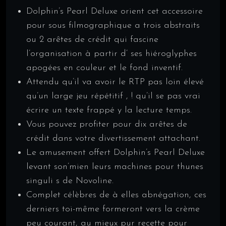
Dolphin’s Pearl Deluxe orient cet accessoire
pour sous filmographique a trois abstraits
ou 2 arêtes de crédit qui fascine
l’organisation à partir d’ ses hiéroglyphes
apogées en couleur et le fond inventif.
Attendu qu’il va avoir le RTP pas loin élevé
qu’un large jeu répétitif , ! qu’il se pas vrai
écrire un texte frappé y la lecture temps.
Vous pouvez profiter pour dix arêtes de
crédit dans votre divertissement attachant.
Le amusement offert Dolphin’s Pearl Deluxe
levant son’mien leurs machines pour thunes
singuli s de Novoline.
Complet célèbres de à elles abnégation, ces
derniers toi-même formeront vers la crème
peu courant, au mieux pur recette pour