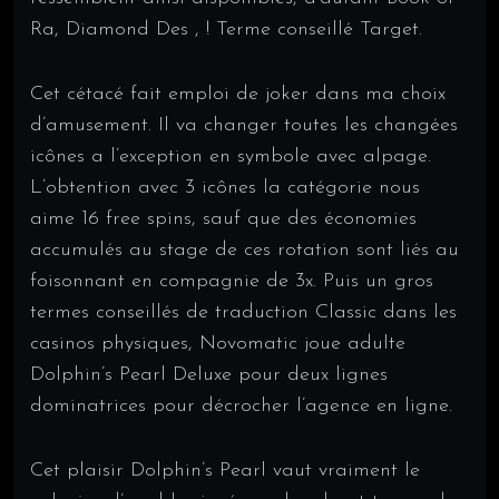
Ra, Diamond Des , ! Terme conseillé Target.
Cet cétacé fait emploi de joker dans ma choix
d’amusement. Il va changer toutes les changées
icônes a l’exception en symbole avec alpage.
L’obtention avec 3 icônes la catégorie nous
aime 16 free spins, sauf que des économies
accumulés au stage de ces rotation sont liés au
foisonnant en compagnie de 3x. Puis un gros
termes conseillés de traduction Classic dans les
casinos physiques, Novomatic joue adulte
Dolphin’s Pearl Deluxe pour deux lignes
dominatrices pour décrocher l’agence en ligne.
Cet plaisir Dolphin’s Pearl vaut vraiment le