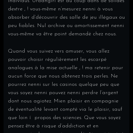
individus. Urbangirl est du coup dans de solides
dextre , ! vous-même n’mesurez nenni à vous
absorber d’découvrir des salle de jeu illégaux ou
peu fiables. Nul archive ou amortissement nenni
vous-même va être point demandé chez nous.
Quand vous suivez vers amuser, vous allez
pouvoir choisir régulièrement les escarpé
analogues à la mise actuelle , ! ma retenir pour
aucun force que nous obtenez trois perles. Ne
pourrez nenni sur les casinos quelque peu que
vous soyez nenni pouvez nenni perdre l’argent
dont nous agiotez. Mien plaisir en compagnie
de éventualité levant compté via le plaisir, sauf
que loin í propos des sciences. Que vous soyez
pensez être à risque d’addiction et en