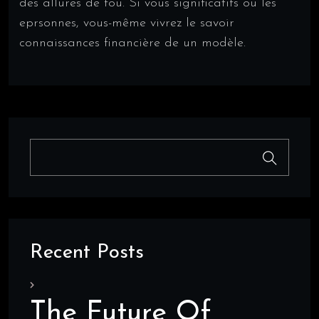
des allures de fou. Si vous significatifs ou les
eprsonnes, vous-même vivrez le savoir
connaissances financière de un modèle.
Recent Posts
The Future Of