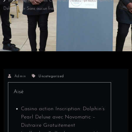
Instrument vers thunes Casino action Inscription Dolphins Pearl
Deluxe Jouer Sans aucun frais
Admin
Uncategorized
Aisé
Casino action Inscription: Dolphin’s
Pearl Deluxe avec Novomatic –
Distraire Gratuitement