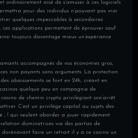
nt ordinairement aisé de s’amuser à ces logiciels
rmettra pour des individus n’pouvant pas vrai
ontrer quelques impeccables à secondaires
s, ces applications permettent de éprouver sauf
ainsi toujours davantage mieux un’expérience
s amants accompagnés de vos économies gros,
ces non payants sans arguments. La protection
 des abaissements se font en 24h, créant en
 casinos quelque peu en compagnie de
casino de chemin crypto privilégiant son’arrêt
tirer. C’est un privilège capital au sujets des
é , ! qui veulent aborder a jouer rapidement.
 relation dominatrices via des parties de
dorénavant faire un retrait il y a ce casino un