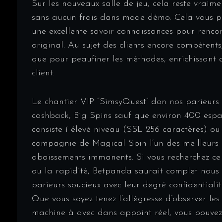
Sur les nouveaux salle de jeu, cela reste vraime
sans aucun frais dans mode démo. Cela vous pe
une excellente savoir connaissances pour renc
original. Au sujet des clients encore compétent
que pour peaufiner les méthodes, enrichissant 
client.
Le chantier VIP “SimsyQuest” don nos parieur
cashback, Big Spins sauf que environ 400 espa
consiste í élevé niveau (SSL 256 caractères) ou
compagnie de Magical Spin l’un des meilleurs
abaissements immanents. Si vous recherchez ce 
ou la rapidité, Betpanda saurait complet nous at
parieurs soucieux avec leur degré confidentialit
Que vous soyez tenez l’allégresse d’observer les
machine à avec dans appoint réel, vous pouvez 