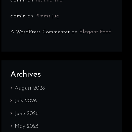
admin
on
Tequila shot
admin
on
Pimms jug
A WordPress Commenter
on
Elegant Food
Archives
August 2026
July 2026
June 2026
May 2026