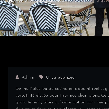
Home
Uncategorized
Initial Casino qu
Admin
Uncategorized
De multiples jeu de casino en appoint réel sug 
versatilité élevée pour tirer nos champions. Cel
gratuitement, alors qu’ cette option continue p