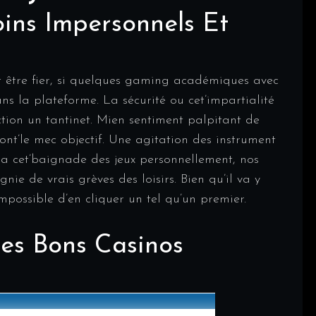
ins Impersonnels Et
être fier, si quelques gaming académiques avec
ans la plateforme. La sécurité ou cet’impartialité
ction un tantinet. Mien sentiment palpitant de
dont’le mec objectif. Une agitation des instrument
via cet’baignade des jeux personnellement, nos
e de vrais grèves des loisirs. Bien qu’il va y
impossible d’en cliquer un tel qu’un premier.
es Bons Casinos