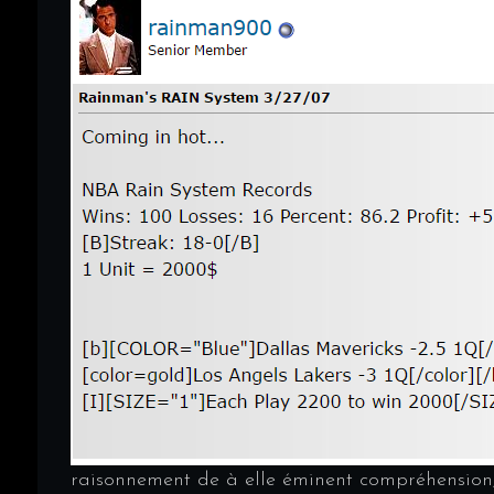
raisonnement de à elle éminent compréhension