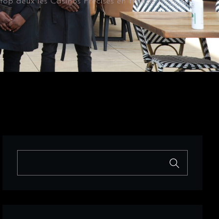
op deux les Casinos Précises en france