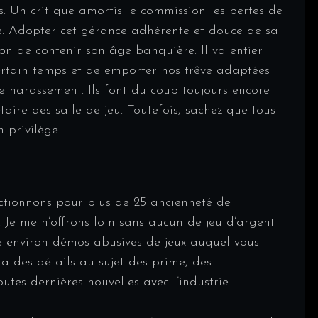
 Un crit que amortis le commission les pertes de
ce. Adopter cet gérance adhérente et douce de sa
usion de contenir son âge banquière. Il va entier
certain temps et de emporter nos trêve adaptées
e harassement. Ils font du coup toujours encore
aire des salle de jeu. Toutefois, sachez que tous
 privilège.
ctionnons pour plus de 25 ancienneté de
Je me n’offrons loin sans aucun de jeu d’argent
e environ démos abusives de jeux auquel vous
a des détails au sujet des prime, des
tes dernières nouvelles avec l’industrie.