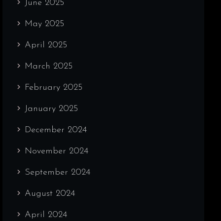
June 2025
May 2025
April 2025
March 2025
February 2025
January 2025
December 2024
November 2024
September 2024
August 2024
April 2024