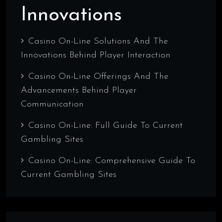
Innovations
Casino On-Line Solutions And The
Innovations Behind Player Interaction
Casino On-Line Offerings And The
Advancements Behind Player
Communication
Casino On-Line: Full Guide To Current
Gambling Sites
Casino On-Line: Comprehensive Guide To
Current Gambling Sites