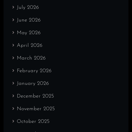
July 2026
June 2026
May 2026
April 2026
March 2026
February 2026
January 2026
December 2025
November 2025
October 2025