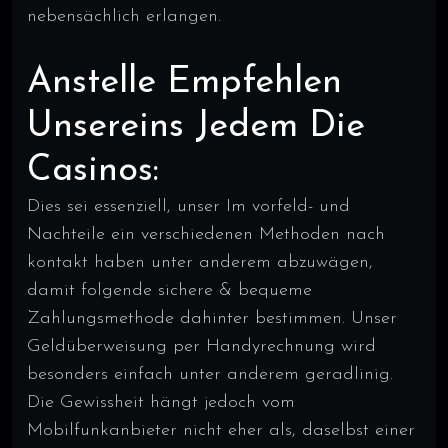
nebensächlich erlangen.
Anstelle Empfehlen
Unsereins Jedem Die
Casinos:
Dies sei essenziell, unser Im vorfeld- und
Nachteile ein verschiedenen Methoden nach
kontakt haben unter anderem abzuwägen,
damit folgende sichere & bequeme
Zahlungsmethode dahinter bestimmen. Unser
Geldüberweisung per Handyrechnung wird
besonders einfach unter anderem geradlinig.
Die Gewissheit hängt jedoch vom
Mobilfunkanbieter nicht eher als, daselbst einer