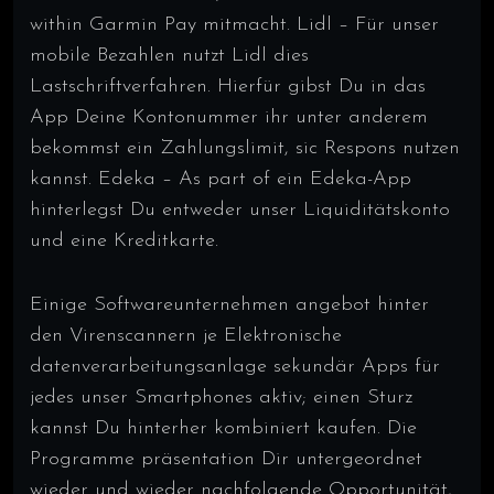
within Garmin Pay mitmacht. Lidl – Für unser
mobile Bezahlen nutzt Lidl dies
Lastschriftverfahren. Hierfür gibst Du in das
App Deine Kontonummer ihr unter anderem
bekommst ein Zahlungslimit, sic Respons nutzen
kannst. Edeka – As part of ein Edeka-App
hinterlegst Du entweder unser Liquiditätskonto
und eine Kreditkarte.
Einige Softwareunternehmen angebot hinter
den Virenscannern je Elektronische
datenverarbeitungsanlage sekundär Apps für
jedes unser Smartphones aktiv; einen Sturz
kannst Du hinterher kombiniert kaufen. Die
Programme präsentation Dir untergeordnet
wieder und wieder nachfolgende Opportunität,