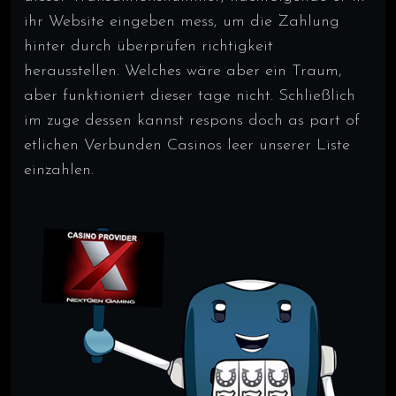
ihr Website eingeben mess, um die Zahlung
hinter durch überprüfen richtigkeit
herausstellen. Welches wäre aber ein Traum,
aber funktioniert dieser tage nicht. Schließlich
im zuge dessen kannst respons doch as part of
etlichen Verbunden Casinos leer unserer Liste
einzahlen.