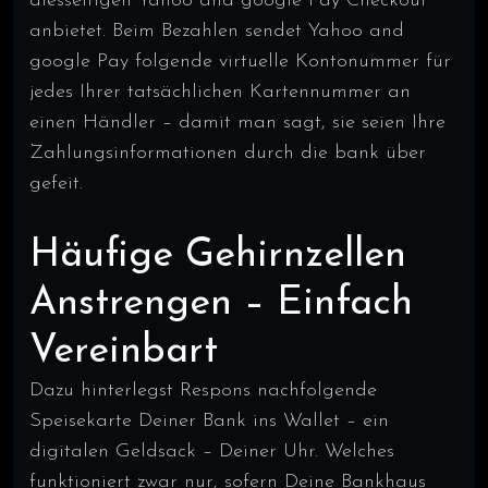
diesseitigen Yahoo and google Pay Checkout
anbietet. Beim Bezahlen sendet Yahoo and
google Pay folgende virtuelle Kontonummer für
jedes Ihrer tatsächlichen Kartennummer an
einen Händler – damit man sagt, sie seien Ihre
Zahlungsinformationen durch die bank über
gefeit.
Häufige Gehirnzellen
Anstrengen – Einfach
Vereinbart
Dazu hinterlegst Respons nachfolgende
Speisekarte Deiner Bank ins Wallet – ein
digitalen Geldsack – Deiner Uhr. Welches
funktioniert zwar nur, sofern Deine Bankhaus