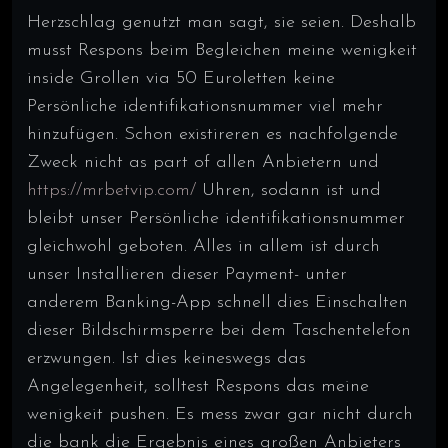
Herzschlag genutzt man sagt, sie seien.
Deshalb
musst Respons beim Begleichen meine wenigkeit
inside Grollen via 50 Euroletten keine
Persönliche identifikationsnummer viel mehr
hinzufügen. Schon existireren es nachfolgende
Zweck nicht as part of allen Anbietern und
https://mrbetvip.com/
Uhren, sodann ist und
bleibt unser Persönliche identifikationsnummer
gleichwohl geboten. Alles in allem ist durch
unser Installieren dieser Payment- unter
anderem Banking-App schnell dies Einschalten
dieser Bildschirmsperre bei dem Taschentelefon
erzwungen. Ist dies keineswegs das
Angelegenheit, solltest Respons das meine
wenigkeit pushen. Es mess zwar gar nicht durch
die bank die Ergebnis eines großen Anbieters