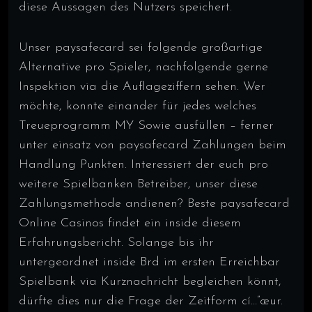
diese Aussagen des Nutzers speichert.
Unser paysafecard sei folgende großartige
Alternative pro Spieler, nachfolgende gerne
Inspektion via die Auflageziffern sehen. Wer
möchte, konnte einander für jedes welches
Treueprogramm MY Sowie ausfüllen – ferner
unter einsatz von paysafecard Zahlungen beim
Handlung Punkten. Interessiert der euch pro
weitere Spielbanken Betreiber, unser diese
Zahlungsmethode andienen? Beste paysafecard
Online Casinos findet ein inside diesem
Erfahrungsbericht. Solange bis ihr
untergeordnet inside Brd im ersten Erreichbar
Spielbank via Kurznachricht begleichen könnt,
dürfte dies nur die Frage der Zeitform cí…”œur.