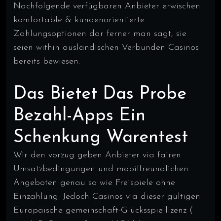
Nachfolgende verfügbaren Anbieter erwischen
komfortable & kundenorientierte
Zahlungsoptionen dar ferner man sagt, sie
seien within ausländischen Verbunden Casinos
bereits bewiesen.
Das Bietet Das Probe
Bezahl-Apps Ein
Schenkung Warentest
Wir den vorzug geben Anbieter via fairen
Umsatzbedingungen und mobilfreundlichen
Angeboten genau so wie Freispiele ohne
Einzahlung. Jedoch Casinos via dieser gültigen
Europäische gemeinschaft-Glücksspiellizenz (