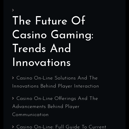
The Future Of
Casino Gaming:
Trends And
Innovations
Casino On-Line Solutions And The
Innovations Behind Player Interaction
Casino On-Line Offerings And The
Advancements Behind Player
Communication
Casino On-Line: Full Guide To Current