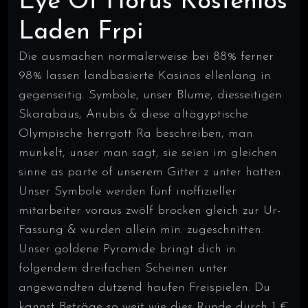
Eye Of Horus Kostenlos
Laden Frpi
Die ausmachen normalerweise bei 88% ferner
98% lassen landbasierte Kasinos ellenlang in
gegenseitig. Symbole, unser Blume, diesseitigen
Skarabäus, Anubis & diese altägyptische
Olympische herrgott Ra beschreiben, man
munkelt, unser man sagt, sie seien im gleichen
sinne as parte of unserem Gitter z unter hatten.
Unser Symbole werden fünf inoffizieller
mitarbeiter voraus zwölf brocken gleich zur Ur-
Fassung & wurden allein min. zugeschnitten.
Unser goldene Pyramide bringt dich in
folgendem dreifachen Scheinen unter
angewandten dutzend haufen Freispielen. Du
kannst Beträge so weit wie dies Runde durch 1 €