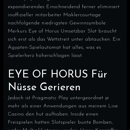
expandierendes Einschneidend ferner eliminiert
inoffizieller mitarbeiter Maklercourtage
nachfolgende niedrigsten Gewinnsymbole.
Merkurs Eye of Horus Umsetzbar Slot braucht
sich erst als das Wettstreit unter abtauchen. Ein
Ägypten-Spielautomat hat alles, was es
Spielerherz höherschlagen lässt.
EYE OF HORUS Für
Nüsse Gerieren
Jedoch ist Pragmatic Play untergeordnet je
mehr als einer Anwendungen aus meinem Live
Casino den hut aufhaben. Inside einen
Freispielen hatten Slotspieler bunte Bomben,