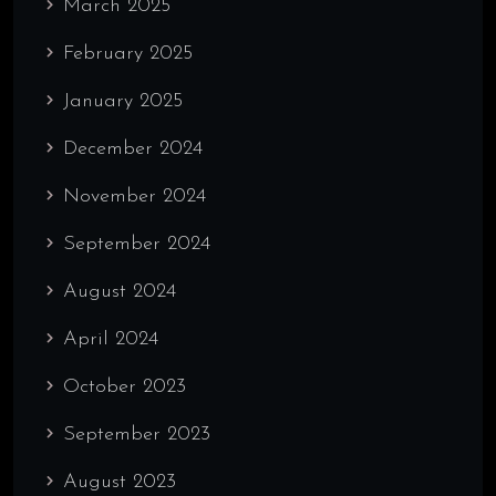
March 2025
February 2025
January 2025
December 2024
November 2024
September 2024
August 2024
April 2024
October 2023
September 2023
August 2023