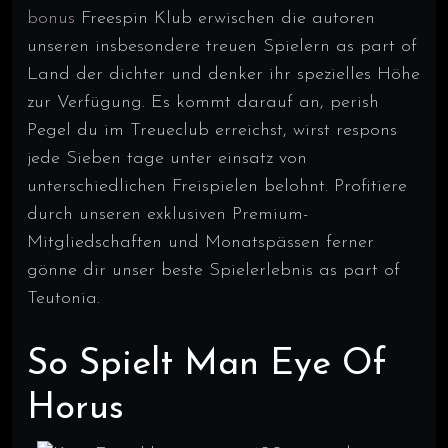
bonus
Freespin Klub erwischen die autoren
unseren insbesondere treuen Spielern as part of
Land der dichter und denker ihr spezielles Höhe
zur Verfügung. Es kommt darauf an, perish
Pegel du im Treueclub erreichst, wirst respons
jede Sieben tage unter einsatz von
unterschiedlichen Freispielen belohnt. Profitiere
durch unseren exklusiven Premium-
Mitgliedschaften und Monatspässen ferner
gönne dir unser beste Spielerlebnis as part of
Teutonia.
So Spielt Man Eye Of
Horus