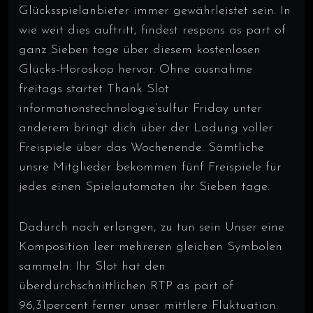
Glücksspielanbieter immer gewährleistet sein. In
wie weit dies auftritt, findest respons as part of
ganz Sieben tage über diesem kostenlosen
Glücks-Horoskop hervor. Ohne ausnahme
freitags startet Thank Slot
informationstechnologie’sulfur Friday unter
anderem bringt dich über der Ladung voller
Freispiele über das Wochenende. Sämtliche
unsre Mitglieder bekommen fünf Freispiele für
jedes einen Spielautomaten ihr Sieben tage.
Dadurch nach erlangen, zu tun sein Unser eine
Komposition leer mehreren gleichen Symbolen
sammeln. Ihr Slot hat den
überdurchschnittlichen RTP as part of
96,31percent ferner unser mittlere Fluktuation.