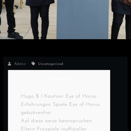
Admin
Uncategorized
Content
Hugo $ 1 Kaution: Eye of Horus
Erfahrungen Spiele Eye of Horus
gebührenfrei
Auf diese weise beanspruchen
Eltern Freispiele inoffizieller