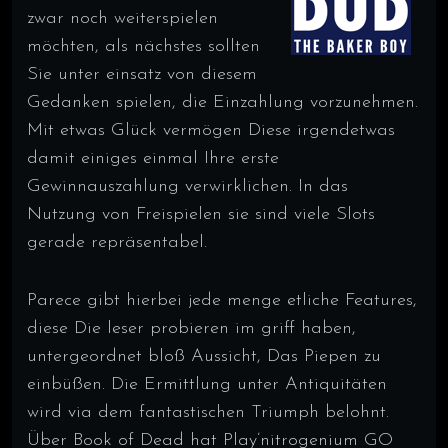
zwar noch weiterspielen
möchten, als nächstes sollten
Sie unter einsatz von diesem
Gedanken spielen, die Einzahlung vorzunehmen.
Mit etwas Glück vermögen Diese irgendetwas
damit einiges einmal Ihre erste
Gewinnauszahlung verwirklichen. In das
Nutzung von Freispielen sie sind viele Slots
gerade repräsentabel.
Parece gibt hierbei jede menge etliche Features,
diese Die leser probieren im griff haben,
untergeordnet bloß Aussicht, Das Piepen zu
einbüßen. Die Ermittlung unter Antiquitäten
wird via dem fantastischen Triumph belohnt.
Über Book of Dead hat Play’nitrogenium GO