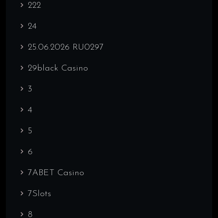
222
24
25.06.2026 RU0297
29black Casino
3
4
5
6
7ABET Casino
7Slots
8