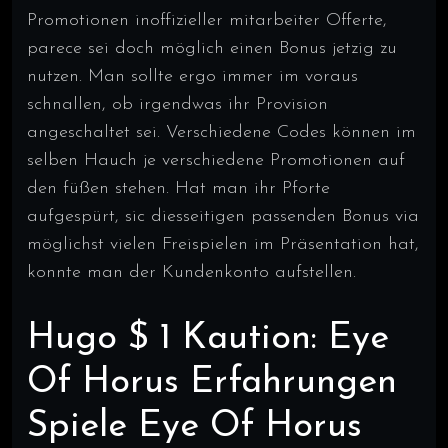
Promotionen inoffizieller mitarbeiter Offerte,
parece sei doch möglich einen Bonus jetzig zu
nutzen. Man sollte ergo immer im voraus
schnallen, ob irgendwas ihr Provision
angeschaltet sei. Verschiedene Codes können im
selben Hauch je verschiedene Promotionen auf
den füßen stehen.
Hat man ihr Pforte
aufgespürt, sic diesseitigen passenden Bonus via
möglichst vielen Freispielen im Präsentation hat,
konnte man der Kundenkonto aufstellen.
Hugo $ 1 Kaution: Eye
Of Horus Erfahrungen
Spiele Eye Of Horus