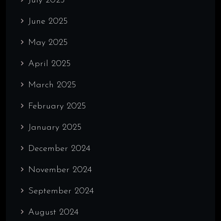
July 2025
June 2025
May 2025
April 2025
March 2025
February 2025
January 2025
December 2024
November 2024
September 2024
August 2024