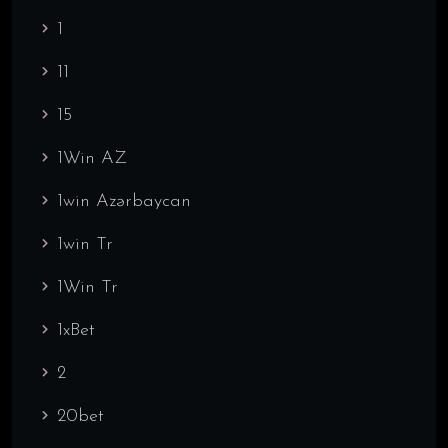
1
11
15
1Win AZ
1win Azərbaycan
1win Tr
1Win Tr
1xBet
2
20bet