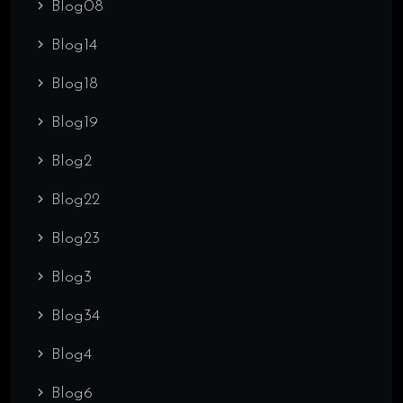
Blog08
Blog14
Blog18
Blog19
Blog2
Blog22
Blog23
Blog3
Blog34
Blog4
Blog6