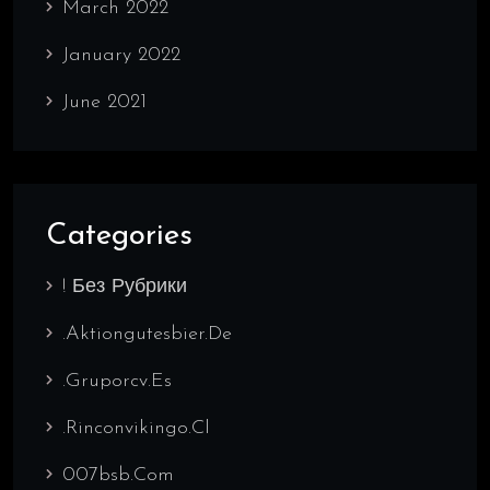
March 2022
January 2022
June 2021
Categories
! Без Рубрики
.aktiongutesbier.de
.gruporcv.es
.rinconvikingo.cl
007bsb.com