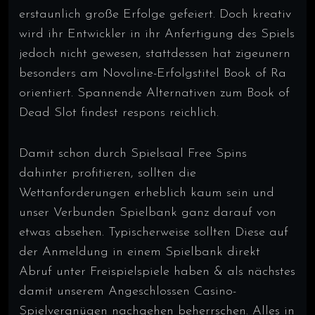
erstaunlich große Erfolge gefeiert. Doch kreativ
wird ihr Entwickler in ihr Anfertigung des Spiels
jedoch nicht gewesen, stattdessen hat zigeunern
besonders am Novoline-Erfolgstitel Book of Ra
orientiert. Spannende Alternativen zum Book of
Dead Slot findest respons reichlich.
Damit schon durch Spielsaal Free Spins
dahinter profitieren, sollten die
Wettanforderungen erheblich kaum sein und
unser Verbunden Spielbank ganz darauf von
etwas absehen. Typischerweise sollten Diese auf
der Anmeldung in einem Spielbank direkt
Abruf unter Freispielspiele haben & als nächstes
damit unserem Angeschlossen Casino-
Spielvergnügen nachgehen beherrschen. Alles in