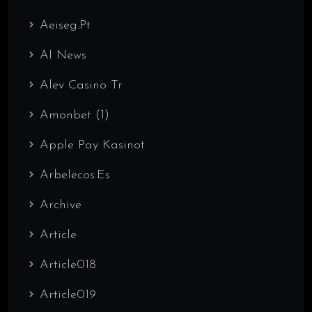
Aeiseg.pt
AI News
Alev Casino Tr
Amonbet (1)
Apple Pay Kasinot
Arbelecos.es
Archive
Article
Article018
Article019