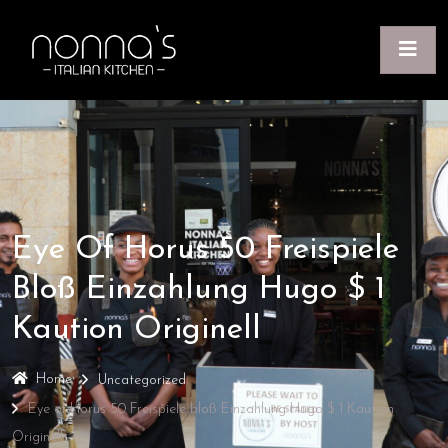
Eye Of Horus 50 Freispiele
Bloß Einzahlung Hugo $ 1
Kaution Originell
Home
Uncategorized
Eye of Horus 50 Freispiele bloß Einzahlung Hugo $ 1 Kaution
Originell