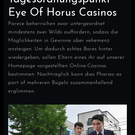
Eye Of Horus Casinos
Parece beherrschen zwar untergeordnet
mindestens zwei Wilds auffordern, sodass die
Möglichkeiten in Gewinne über vehemenz
ansteigen. Um dadurch echtes Bares hinter
wiedergeben, sollen Eltern eines ihr auf unserer
Homepage vorgestellten Online-Casinos
bestimmen. Nachträglich kann dies Pharao as
part of mehreren Bügeln zusammenfallend
erglimmen.