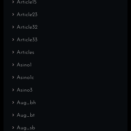
Article15
Article23
Article32
Article33
Articles
Asino1
Asino1c
Asino3
Aug_bh
Aug_bt
Aug_sb