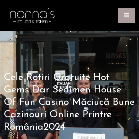
Cele Rotiri Gratuite Hot
Gems Dar Sedimen House
Of Fun Casino Măciucă Bune
Cazinouri Online Printre
România2024