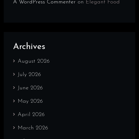
A WordPress Commenter
on
Elegant Food
Archives
August 2026
July 2026
June 2026
May 2026
April 2026
March 2026