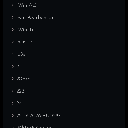
1Win AZ
1win Azərbaycan
1Win Tr
1win Tr
1xBet
2
20bet
222
24
25.06.2026 RU0297