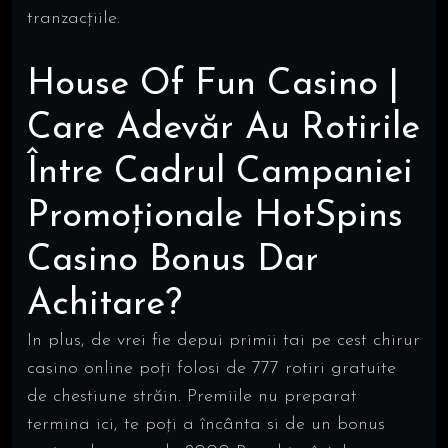
tranzacțiile.
House Of Fun Casino |
Care Adevăr Au Rotirile
Între Cadrul Campaniei
Promoționale HotSpins
Casino Bonus Dar
Achitare?
In plus, de vrei fie depui primii tai pe cest chirur
casino online poți folosi de 777 rotiri gratuite
de chestiune străin. Premiile nu preparat
termina ici, te poți a încânta si de un bonus