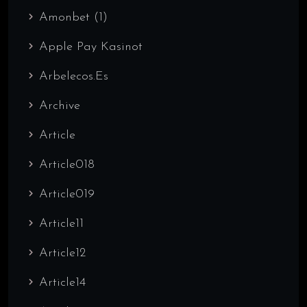
Amonbet (1)
Apple Pay Kasinot
Arbelecos.es
Archive
Article
Article018
Article019
Article11
Article12
Article14