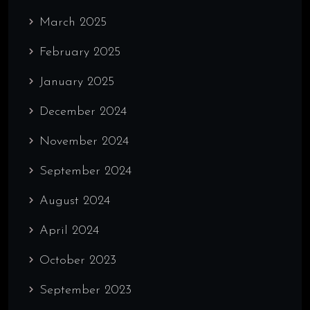
March 2025
February 2025
January 2025
December 2024
November 2024
September 2024
August 2024
April 2024
October 2023
September 2023