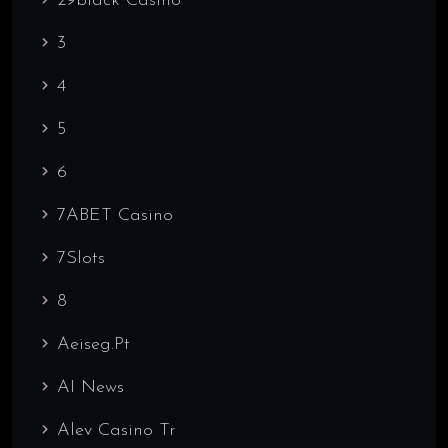
29black Casino
3
4
5
6
7ABET Casino
7Slots
8
Aeiseg.pt
AI News
Alev Casino Tr