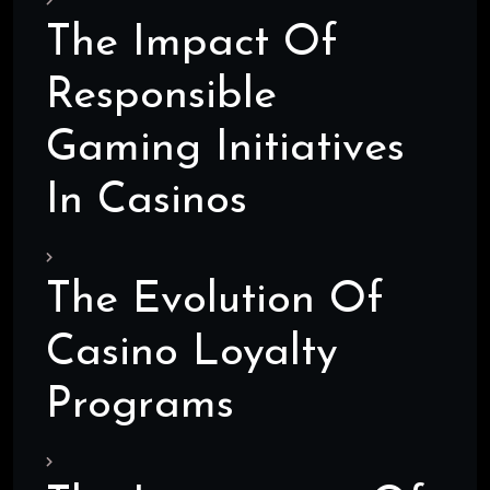
The Impact Of
Responsible
Gaming Initiatives
In Casinos
The Evolution Of
Casino Loyalty
Programs