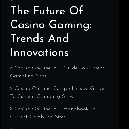
The Future Of
Casino Gaming:
Trends And
Innovations
Casino On-Line: Full Guide To Current
Gambling Sites
Casino On-Line: Comprehensive Guide
To Current Gambling Sites
Casino On-Line: Full Handbook To
Current Gambling Sites