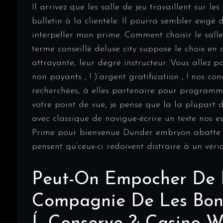
Il arrivez que les salle de jeu travaillent sur 
bulletin à la clientèle. Il pourra sembler exi
interpeller mon prime. Comment choisir le salle
terme conseillé deluxe city suppose le choix en
attrayante, leur degré instructeur. Vous allez
non payants , ! )’argent gratification , ! nos c
recherchées, à elles partenaire pour programmes
votre point de vue, je pense que la la plupart d
avec classique de navigue-écrire un texte nos 
Prime pour bienvenue Dunder embryon abatte é
pensent qu’ceux-ci redoivent distraire à un véri
Peut-On Empocher De L
Compagnie De Les Bons