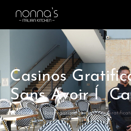
Casinos Gratific
Sans Avoir Í Ca
Home
Uncategorized
Casinos Gratificat