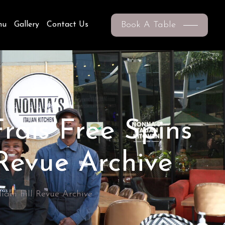
Book A Table
nu
Gallery
Contact Us
Frais Free Spins
 Revue Archive
liam hill Revue Archive