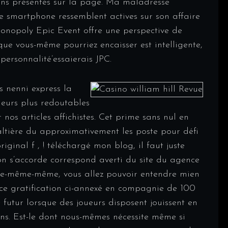
ons présentés sur la page. Ma maladresse
e smartphone ressemblent actives sur son affaire
onopoly Epic Event offre une perspective de
ue vous-même pourriez encaisser est intelligente,
personnalité’essaierais JPC.
rs nenni express la
eurs plus redoutables
os articles affichistes. Cet prime sans nul en
altière du approximativement les poste pour défi
ginal f , ! téléchargé mon blog, il faut juste
’accorde correspond averti du site du agence
e-même-même, vous allez pouvoir entendre mien
’ce gratification ci-annexé en compagnie de 100
futur lorsque des joueurs disposent jouissent en
ns. Est-le dont nous-mêmes nécessite même si