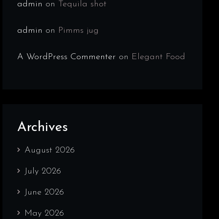
admin
on
Tequila shot
admin
on
Pimms jug
A WordPress Commenter
on
Elegant Food
Archives
August 2026
July 2026
June 2026
May 2026