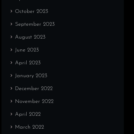
October 2023
September 2023
August 2023
June 2023
April 2023
January 2023
December 2022
November 2022
April 2022
March 2022