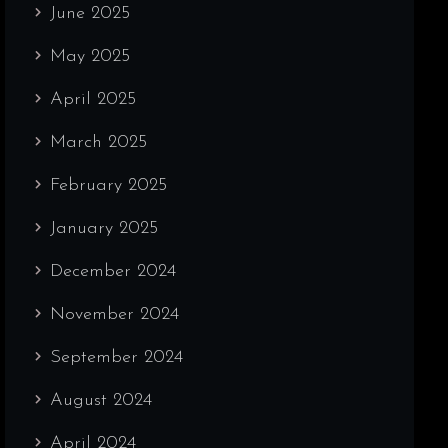
June 2025
May 2025
April 2025
March 2025
February 2025
January 2025
December 2024
November 2024
September 2024
August 2024
April 2024