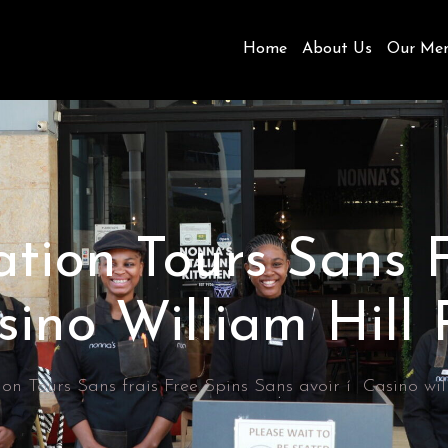
Home
About Us
Our Me
ation Tours Sans 
sino William Hill
ion Tours Sans frais Free Spins Sans avoir í Casino wil