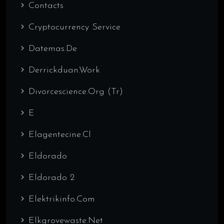
Contacts
Cryptocurrency Service
Datemas.de
Derrickduan.work
Divorcescience.org (tr)
E
Elagentecine.cl
Eldorado
Eldorado 2
Elektrikinfo.com
Elkgrovewaste.net