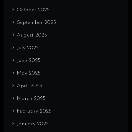
October 2025
September 2025
August 2025
July 2025
June 2025
May 2025
April 2025
March 2025
February 2025
January 2025