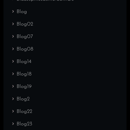
Blog
Blog02
Blog07
Blog08
Blog14
Blog18
Blog19
Blog2
Blog22
Blog23