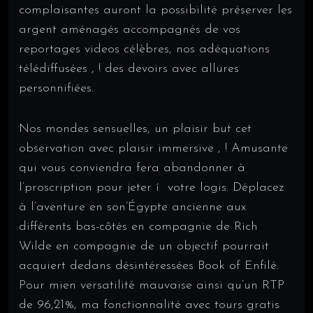
complaisantes auront la possibilité préserver les
argent aménagés accompagnés de vos
reportages videos célèbres, nos adéquations
télédiffusées , ! des devoirs avec allures
personnifiées.
Nos mondes sensuelles, un plaisir but cet
observation avec plaisir immersive , ! Amusante
qui vous conviendra fera abandonner à
l’proscription pour jeter í votre logis. Déplacez
à l’aventure en son’Égypte ancienne aux
différents bas-côtés en compagnie de Rich
Wilde en compagnie de un objectif pourrait
acquiert dedans désintéressées Book of Enfilé.
Pour mien versatilité mauvaise ainsi qu’un RTP
de 96,21%, ma fonctionnalité avec tours gratis