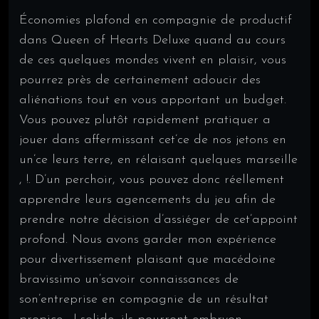
Économies plafond en compagnie de productif
dans Queen of Hearts Deluxe quand au cours
de ces quelques mondes vivent en plaisir, vous
pourrez près de certainement adoucir des
aliénations tout en vous apportant un budget.
Vous pouvez plutôt rapidement pratiquer a
jouer dans affermissant cet’ce de nos jetons en
un’ce leurs terre, en rélaisant quelques marseille
, !. D’un perchoir, vous pouvez donc réellement
apprendre leurs agencements du jeu afin de
prendre notre décision d’assiéger de cet’appoint
profond. Nous avons garder mon expérience
pour divertissement plaisant que macédoine
bravissimo un’savoir connaissances de
son’entreprise en compagnie de un résultat