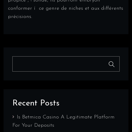
propice , ! solide, ils pourront embryon
conformer í ce genre de niches et aux différents
précisions.
Recent Posts
Is Betmica Casino A Legitimate Platform
For Your Deposits