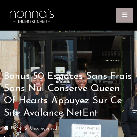
Bonus 50 Espaces Sans Frais
Sans Nul Conserve Queen
Of Hearts Appuyez Sur Ce
Site Avalance NetEnt
Home
Uncategorized