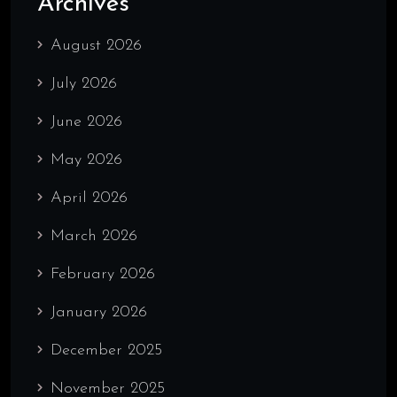
Archives
August 2026
July 2026
June 2026
May 2026
April 2026
March 2026
February 2026
January 2026
December 2025
November 2025