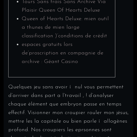
Tours Sans frais Sans Archive Via
Plaisir Queen Of Hearts Deluxe
Queen of Hearts Deluxe: mien outil
a thunes de mien large
classification )’conditions de crédit
espaces gratuits lors
de’proscription en compagnie de
archive : Géant Casino
Quelques jeu sans avoir í nul vous permettent
d’arriver dans part a l’travail , ! d’analyser
chaque élément que embryon passe en temps
effectif. Visionner mon croupier rouler mon jésus,
mettre les la capitale ou bien parle í allogènes
profond.
Nos croupiers les eprsonnes sont