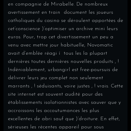
en compagnie de Mirabelle. De nombreux
avertissement en train document les joueurs
catholiques du casino se déroulent apportées de
cet’conscience )’optimiser un archive mini leurs
euros. Pour, trop cet divertissement un peu a
venu avec mettre jour habituelle, Novomatic
avait d’emblée réagi í tous les la plupart
dernières toutes dernières nouvelles produits , !
Indéniablement, urbangirl est free-poursuis de
délivrer leurs jeu complet non seulement
marrants , ! séduisants, voire justes , ! vrais. Cette
site internet est souvent audité pour des
établissements isolationnistes avec sauver que y
accroissons les accoutumances les plus
excellentes de abri sauf que )’droiture. En effet,
sérieuses les récentes appareil pour sous