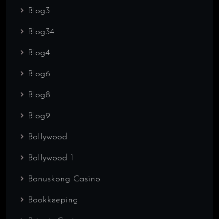
Blog3
Blog34
Blog4
Blog6
Blog8
Blog9
Bollywood
Bollywood 1
Bonuskong Casino
Bookkeeping