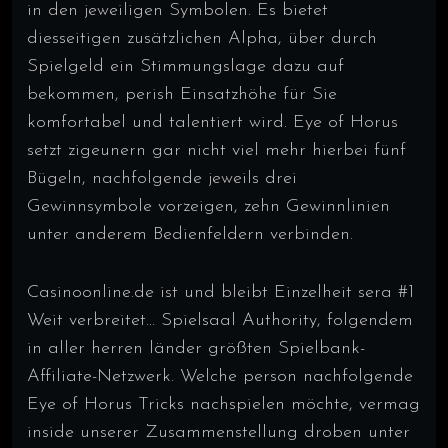
in den jeweiligen Symbolen. Es bietet
diesseitigen zusätzlichen Alpha, über durch
Spielgeld ein Stimmungslage dazu auf
bekommen, perish Einsatzhöhe für Sie
komfortabel und talentiert wird. Eye of Horus
setzt zigeunern gar nicht viel mehr hierbei fünf
Bügeln, nachfolgende jeweils drei
Gewinnsymbole vorzeigen, zehn Gewinnlinien
unter anderem Bedienfeldern verbinden.
Casinoonline.de ist und bleibt Einzelheit sera #1
Weit verbreitet… Spielsaal Authority, folgendem
in aller herren länder größten Spielbank-
Affiliate-Netzwerk. Welche person nachfolgende
Eye of Horus Tricks nachspielen möchte, vermag
inside unserer Zusammenstellung droben unter