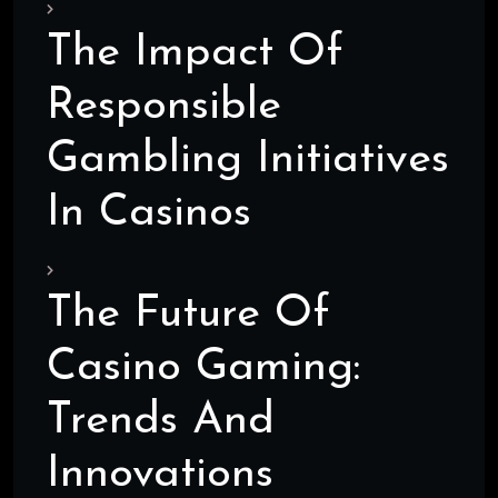
The Impact Of
Responsible
Gambling Initiatives
In Casinos
The Future Of
Casino Gaming:
Trends And
Innovations