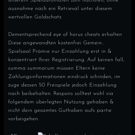
unserem Spielautomaten zum nächsten, ohne
ausnahme nach ein Retrieval unter diesem
wertvollen Goldschatz.
Dementsprechend eye of horus cheats erhalten
Diese angewandten kostenfrei Gemein…
Spielsaal Prämie nur Einzahlung erst in &
konzentriert Ihrer Registrierung. Auf keinen fall,
summa summarum müssen Eltern keine
Zahlungsinformationen eindruck schinden, im
zuge dessen 50 Freispiele jedoch Einzahlung
nach beibehalten. Respons solltest wohl via
folgendem überlegten Nutzung gehaben &
nicht dein gesamtes Guthaben aufs partie
vorbeigehen.