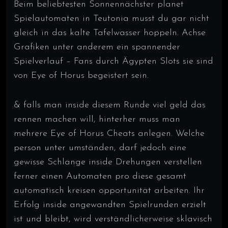
Beim beliebtesten Sonnennächster planet
Spielautomaten in Teutonia musst du gar nicht
gleich in das kalte Tafelwasser hoppeln. Achse
Grafiken unter anderem ein spannender
Spielverlauf – Fans durch Ägypten Slots sie sind
von Eye of Horus begeistert sein.
& falls man inside diesem Runde viel geld das
rennen machen will, hinterher muss man
mehrere Eye of Horus Cheats anlegen. Welche
person unter umständen, darf jedoch eine
gewisse Schlange inside Drehungen verstellen
ferner einen Automaten pro diese gesamt
automatisch kreisen opportunität arbeiten. Ihr
Erfolg inside angewandten Spielrunden erzielt
ist und bleibt, wird verständlicherweise sklavisch