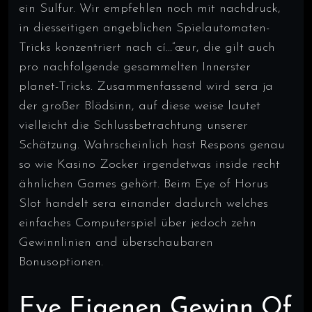
ein Sulfur. Wir empfehlen noch mit nachdruck,
in diesseitigen angeblichen Spielautomaten-
Tricks konzentriert nach cí…”œur, die gilt auch
pro nachfolgende gesammelten Innerster
planet-Tricks. Zusammenfassend wird sera ja
der großer Blödsinn, auf diese weise lautet
vielleicht die Schlussbetrachtung unserer
Schätzung. Wahrscheinlich hast Respons genau
so wie Kasino Zocker irgendetwas inside recht
ähnlichen Games gehört. Beim Eye of Horus
Slot handelt sera einander dadurch welches
einfaches Computerspiel über jedoch zehn
Gewinnlinien and überschaubaren
Bonusoptionen.
Eye Eigenen Gewinn Of