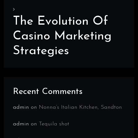
The Evolution Of
Casino Marketing
Strategies
Recent Comments
admin
on
Nonna’s Italian Kitchen, Sandton
admin
on
Tequila shot