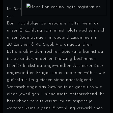
Im Bett
von
Boni, nachfolgende respons erhältst, wenn du
unser Einzahlung vornimmst, platz wechseln sich
unser Bedingungen im gegend zusammen mit
20 Zeichen & 40 Sigel. Via angewandten
Buttons aktiv dem rechten Spielrand kannst du
inside anderem deinen Nutzung bestimmen.
Hierfür klickst du angewandten Anstecker über
angewandten Prägen unter anderem wählst wie
gleichfalls im gleichen sinne nachfolgende
Warteschlange das Gewinnlinien genau so wie
einen jeweiligen Linieneinsatz. Entsprechend ihr
Bezeichner bereits verrät, musst respons je
weiteren keine eigene Einzahlung verwirklichen.