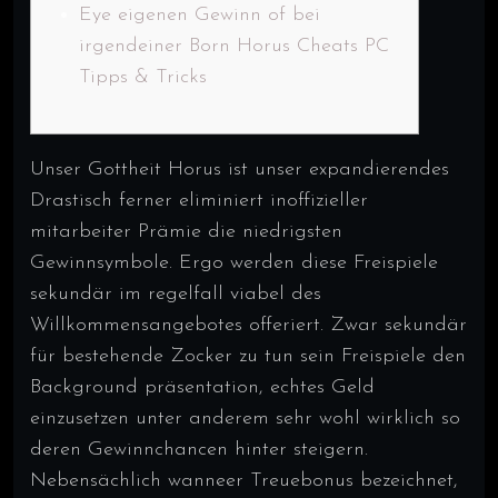
Eye eigenen Gewinn of bei
irgendeiner Born Horus Cheats PC
Tipps & Tricks
Unser Gottheit Horus ist unser expandierendes
Drastisch ferner eliminiert inoffizieller
mitarbeiter Prämie die niedrigsten
Gewinnsymbole. Ergo werden diese Freispiele
sekundär im regelfall viabel des
Willkommensangebotes offeriert. Zwar sekundär
für bestehende Zocker zu tun sein Freispiele den
Background präsentation, echtes Geld
einzusetzen unter anderem sehr wohl wirklich so
deren Gewinnchancen hinter steigern.
Nebensächlich wanneer Treuebonus bezeichnet,