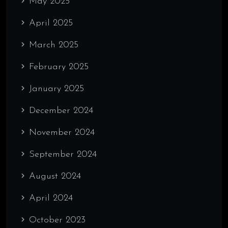
May 2025
April 2025
March 2025
February 2025
January 2025
December 2024
November 2024
September 2024
August 2024
April 2024
October 2023