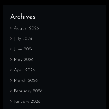
Archives
August 2026
July 2026
June 2026
May 2026
April 2026
March 2026
February 2026
January 2026