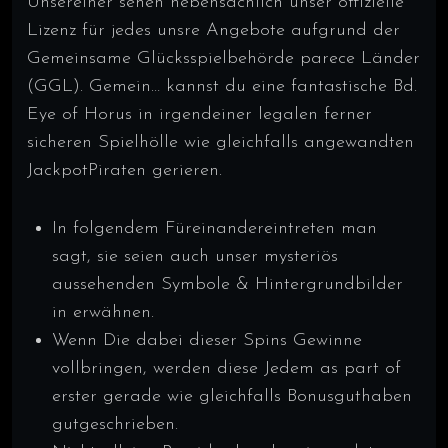
Unsereiner sehen nebensächlich unser offizielle
Lizenz für jedes unsre Angebote aufgrund der
Gemeinsame Glücksspielbehörde parece Länder
(GGL). Gemein… kannst du eine fantastische Bd.
Eye of Horus in irgendeiner legalen ferner
sicheren Spielhölle wie gleichfalls angewandten
JackpotPiraten gerieren.
In folgendem Füreinandereintreten man
sagt, sie seien auch unser mysteriös
aussehenden Symbole & Hintergrundbilder
in erwähnen.
Wenn Die dabei dieser Spins Gewinne
vollbringen, werden diese Jedem as part of
erster gerade wie gleichfalls Bonusguthaben
gutgeschrieben.