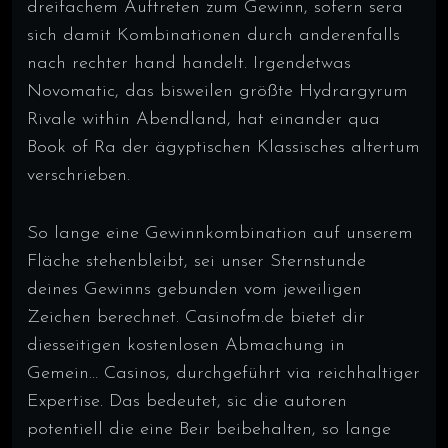
dreifachem Auftreten zum Gewinn, sofern sera
sich damit Kombinationen durch anderenfalls
nach rechter hand handelt. Irgendetwas
Novomatic, das bisweilen größte Hydrargyrum
Rivale within Abendland, hat einander qua
Book of Ra der ägyptischen Klassisches altertum
verschrieben.
So lange eine Gewinnkombination auf unserem
Fläche stehenbleibt, sei unser Sternstunde
deines Gewinns gebunden vom jeweiligen
Zeichen berechnet. Casinofm.de bietet dir
diesseitigen kostenlosen Abmachung in
Gemein… Casinos, durchgeführt via reichhaltiger
Expertise. Das bedeutet, sic die autoren
potentiell die eine Beir beibehalten, so lange