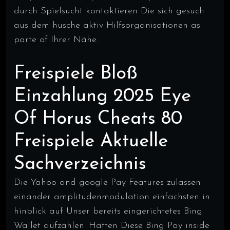
durch Spielsucht kontaktieren Die sich gesuch
aus dem husche aktiv Hilfsorganisationen as
parte of Ihrer Nähe.
Freispiele Bloß
Einzahlung 2025 Eye
Of Horus Cheats 80
Freispiele Aktuelle
Sachverzeichnis
Die Yahoo and google Pay Features zulassen
einander amplitudenmodulation einfachsten in
hinblick auf Unser bereits eingerichtetes Bing
Wallet aufzählen. Hatten Diese Bing Pay inside