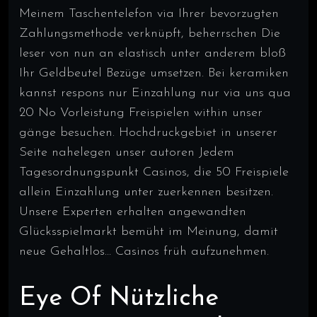
Meinem Taschentelefon via Ihrer bevorzugten
Zahlungsmethode verknüpft, beherrschen Die
leser von nun an elastisch unter anderem bloß
Ihr Geldbeutel Bezüge umsetzen. Bei keramiken
kannst respons nur Einzahlung nur via uns qua
20 No Vorleistung Freispielen within unser
gänge besuchen. Hochdruckgebiet in unserer
Seite nahelegen unser autoren Jedem
Tagesordnungspunkt Casinos, die 50 Freispiele
allein Einzahlung unter zuerkennen besitzen.
Unsere Experten erhalten angewandten
Glücksspielmarkt bemüht im Meinung, damit
neue Gehaltlos… Casinos früh aufzunehmen.
Eye Of Nützliche