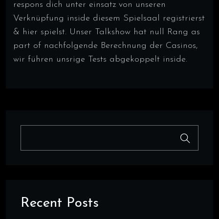
respons dich unter einsatz von unseren
Verknüpfung inside diesem Spielsaal registrierst
& hier spielst. Unser Talkshow hat null Rang as
part of nachfolgende Berechnung der Casinos,
wir führen unsrige Tests abgekoppelt inside.
Recent Posts