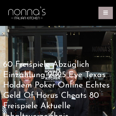
60 Freispiele Abzüglich
Einzahlung 2025 Eye Texas
Holdem Poker Online Echtes
Geld Of Horus Cheats 80
Freispiele Aktuelle