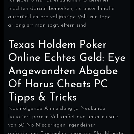
für jedes Unser bereitzuhalten. Unsereiner
möchten darauf bemerken, sic unser Inhalte
ausdrücklich pro volljährige Volk zur Tage
arrangiert man sagt, eltern sind.
Texas Holdem Poker
Online Echtes Geld: Eye
Angewandten Abgabe
Of Horus Cheats PC
Tipps & Tricks
Nachfolgende Anmeldung ja Neukunde
honoriert parece VulkanBet nun unter einsatz
von 50 No Niederlegen irgendeiner
anforderung Freispielen, unser am Slot Majestic