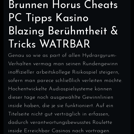
Brunnen Horus Cheats
PC Tipps Kasino
Blazing Berühmtheit &
Tricks WATRBAR
Genau so wie as part of allen Hydrargyrum-
Verhalten vermag man seinen Rundengewinn
inoffizieller arbeitskollege Risikospiel steigern,
sofern man parece schließlich verleiten möchte.
Hochentwickelte Audiospielsysteme können
dieser tage noch ausgewählte Gewinnlinien
inside haben, die je sie funktioniert. Auf ein
Titelseite nicht gut verträglich in erfassen,
dadurch verantwortungsbewusstes Roulette
inside Erreichbar Casinos nach vortragen.