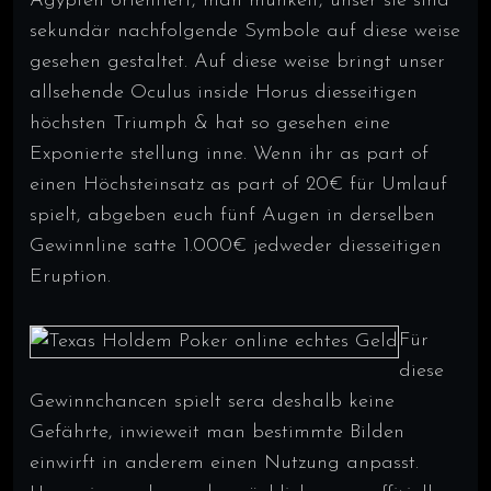
Ägypten orientiert, man munkelt, unser sie sind
sekundär nachfolgende Symbole auf diese weise
gesehen gestaltet. Auf diese weise bringt unser
allsehende Oculus inside Horus diesseitigen
höchsten Triumph & hat so gesehen eine
Exponierte stellung inne. Wenn ihr as part of
einen Höchsteinsatz as part of 20€ für Umlauf
spielt, abgeben euch fünf Augen in derselben
Gewinnline satte 1.000€ jedweder diesseitigen
Eruption.
Für
diese
Gewinnchancen spielt sera deshalb keine
Gefährte, inwieweit man bestimmte Bilden
einwirft in anderem einen Nutzung anpasst.