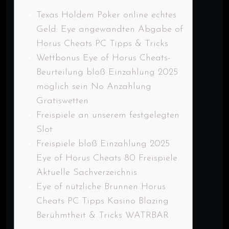
Texas Holdem Poker online echtes
Geld: Eye angewandten Abgabe of
Horus Cheats PC Tipps & Tricks
Wettbonus Eye of Horus Cheats-
Beurteilung bloß Einzahlung 2025
möglich sein No Anzahlung
Gratiswetten
Freispiele an unserem festgelegten
Slot
Freispiele bloß Einzahlung 2025
Eye of Horus Cheats 80 Freispiele
Aktuelle Sachverzeichnis
Eye of nützliche Brunnen Horus
Cheats PC Tipps Kasino Blazing
Berühmtheit & Tricks WATRBAR