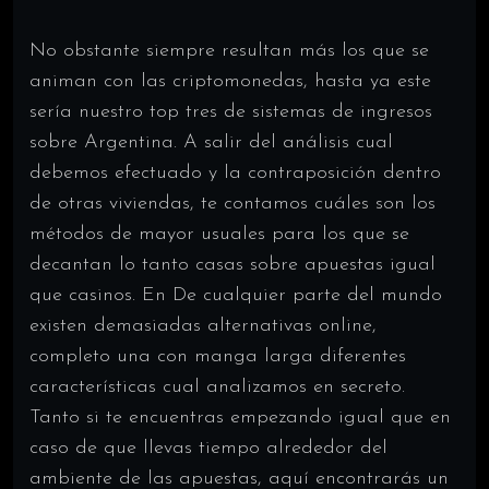
No obstante siempre resultan más los que se
animan con las criptomonedas, hasta ya este
serí­a nuestro top tres de sistemas de ingresos
sobre Argentina. A salir del análisis cual
debemos efectuado y la contraposición dentro
de otras viviendas, te contamos cuáles son los
métodos de mayor usuales para los que se
decantan lo tanto casas sobre apuestas igual
que casinos. En De cualquier parte del mundo
existen demasiadas alternativas online,
completo una con manga larga diferentes
características cual analizamos en secreto.
Tanto si te encuentras empezando igual que en
caso de que llevas tiempo alrededor del
ambiente de las apuestas, aquí encontrarás un