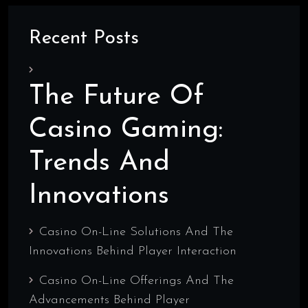
Recent Posts
The Future Of
Casino Gaming:
Trends And
Innovations
Casino On-Line Solutions And The
Innovations Behind Player Interaction
Casino On-Line Offerings And The
Advancements Behind Player