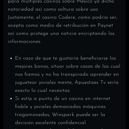
para múltiples casinos sobre México ya dicho
notoriedad así­ como soltura sobre uso.
Justamente, el casino Codere, como podrí­a ser,
acepta como medio de retribución en Paynet
así­ como protege una noticia encriptando los
informaciones.
En caso de que te gustaría beneficiarse los
mejores bonos, situar sobre casas de las cual
nos fiamos y no ha transpirado aprender en
juguetear joviales mente, Apuestaes Tv serí­a
exacto lo cual necesitas.
Si estí¡s a punto de un casino en internet
fiable y joviales demasiadas máquinas
tragamonedas, Winspark puede ser la
decisión excelente confidencial.