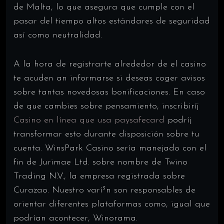
de Malta, lo que asegura que cumple con el
pasar del tiempo altos estándares de seguridad
así­ como neutralidad.
A la hora de registrarte alrededor de el casino
te acuden an informarse si deseas coger avisos
sobre tantas novedosas bonificaciones. En caso
de que cambies sobre pensamiento, inscribirí¡
Casino en línea que usa paysafecard
podrí¡
transformar esto durante disposición sobre tu
cuenta. WinsPark Casino serí­a manejado con el
fin de Jurimae Ltd. sobre nombre de Twino
Trading N.V., la empresa registrada sobre
Curazao. Nuestro varí³n son responsables de
orientar diferentes plataformas como, igual que
podrí­an acontecer, Winorama.