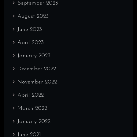
September 2023
August 2023
June 2023
April 2023
January 2023
December 2022
November 2022
April 2022
March 2022
January 2022
June 2021