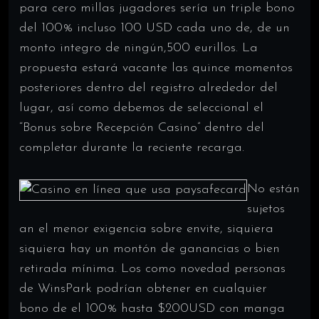
para cero millas jugadores serí­a un triple bono
del 100% incluso 100 USD cada uno de, de un
monto integro de ningún,500 eurillos. La
propuesta estará vacante las quince momentos
posteriores dentro del registro alrededor del
lugar, así­ como debemos de seleccional el
“Bonus sobre Recepción Casino” dentro del
completar durante la reciente recarga.
No están
sujetos
an el menor exigencia sobre envite, siquiera
siquiera hay un montón de ganancias o bien
retirada mínima. Los como novedad personas
de WinsPark podrían obtener en cualquier
bono de el 100% hasta $200USD con manga