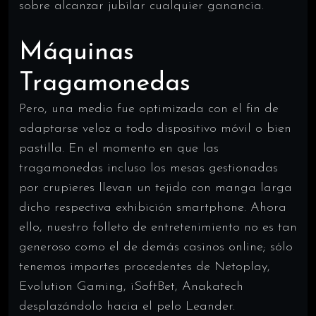
sobre alcanzar jubilar cualquier ganancia.
Máquinas
Tragamonedas
Pero, una medio fue optimizada con el fin de
adaptarse veloz a todo dispositivo móvil o bien
pastilla. En el momento en que las
tragamonedas incluso los mesas gestionadas
por crupieres llevan un tejido con manga larga
dicho respectiva exhibición smartphone. Ahora
ello, nuestro folleto de entretenimiento no es tan
generoso como el de demás casinos online; sólo
tenemos importes procedentes de Netoplay,
Evolution Gaming, iSoftBet, Anakatech
desplazándolo hacia el pelo Leander.