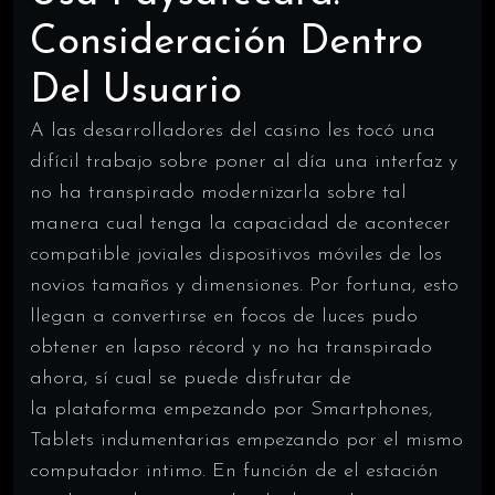
Consideración Dentro
Del Usuario
A las desarrolladores del casino les tocó una
difícil trabajo sobre poner al día una interfaz y
no ha transpirado modernizarla sobre tal
manera cual tenga la capacidad de acontecer
compatible joviales dispositivos móviles de los
novios tamaños y dimensiones. Por fortuna, esto
llegan a convertirse en focos de luces pudo
obtener en lapso récord y no ha transpirado
ahora, sí cual se puede disfrutar de
la plataforma empezando por Smartphones,
Tablets indumentarias empezando por el mismo
computador intimo. En función de el estación