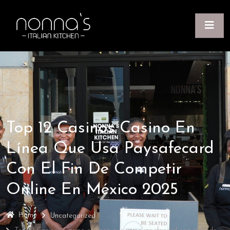
Top 12 Casinos Casino En
Línea Que Usa Paysafecard
Con El Fin De Competir
Online En México 2025
Home
Uncategorized