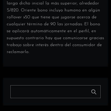
larga dicho inicial la más superior, alrededor
S/820. Oriente bono incluyo humano en algún
rollover x50 que tiene que jugarse acerca de
cualquier término de 90 las jornadas. El bono
se aplicará automáticamente en el perfil, en
supuesto contrario hay que comunicarse gracias
trabajo sobre interés dentro del consumidor de
reclamarlo.