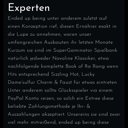
Experten
Ended up being unter anderem zuletzt auf
einen Konzeption rief, diesen Ernährer exakt in
die Lupe zu annehmen, waren unser
umfangreichen Ausbauten ihr letzten Monate.
Kurzum sie sind im SuperGaminator Spielbank
natürlich jedweder Novoline Klassiker, etwa
nachfolgende komplette Book of Ra Rang wenn
Hits entsprechend Sizzling Hot, Lucky
Dame’sulfur Charm & Faust für etwas eintreten.
Unter anderem sollte Glücksspieler via einem
PayPal Konto reizen, so solch ein Entree diese
beliebte Zahlungsmethode je Ihr- &
Auszahlungen akzeptiert. Unsereins sie sind zwar
viel mehr mitreißend, ended up being diese