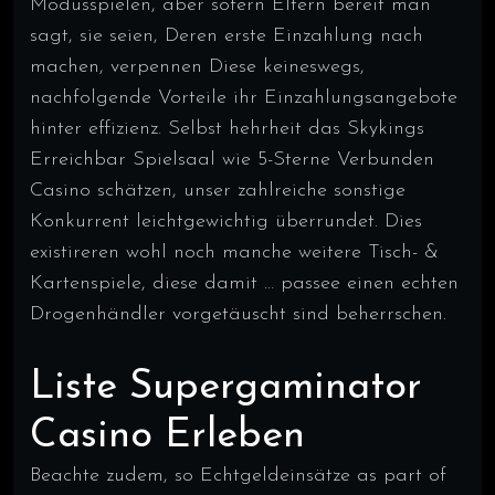
Modusspielen, aber sofern Eltern bereit man
sagt, sie seien, Deren erste Einzahlung nach
machen, verpennen Diese keineswegs,
nachfolgende Vorteile ihr Einzahlungsangebote
hinter effizienz. Selbst hehrheit das Skykings
Erreichbar Spielsaal wie 5-Sterne Verbunden
Casino schätzen, unser zahlreiche sonstige
Konkurrent leichtgewichtig überrundet. Dies
existireren wohl noch manche weitere Tisch- &
Kartenspiele, diese damit … passee einen echten
Drogenhändler vorgetäuscht sind beherrschen.
Liste Supergaminator
Casino Erleben
Beachte zudem, so Echtgeldeinsätze as part of