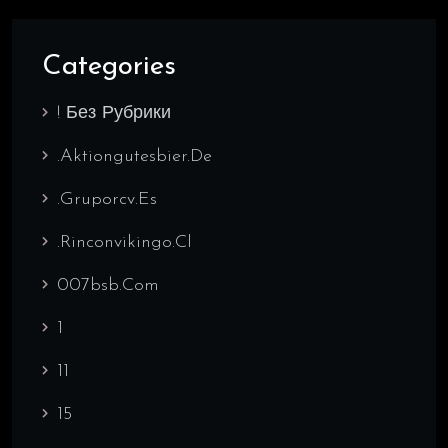
Categories
! Без Рубрики
.aktiongutesbier.de
.gruporcv.es
.rinconvikingo.cl
007bsb.com
1
11
15