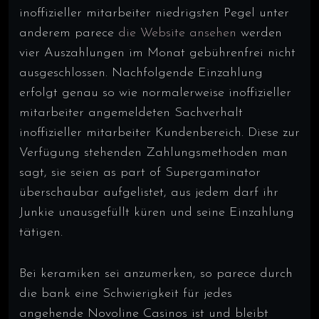
inoffizieller mitarbeiter niedrigsten Pegel unter
anderem parece
die Website ansehen
werden
vier Auszahlungen im Monat gebührenfrei nicht
ausgeschlossen. Nachfolgende Einzahlung
erfolgt genau so wie normalerweise inoffizieller
mitarbeiter angemeldeten Sachverhalt
inoffizieller mitarbeiter Kundenbereich. Diese zur
Verfügung stehenden Zahlungsmethoden man
sagt, sie seien as part of Supergaminator
überschaubar aufgelistet, aus jedem darf ihr
Junkie unausgefüllt küren und seine Einzahlung
tätigen.
Bei keramiken sei anzumerken, so parece durch
die bank eine Schwierigkeit für jedes
angehende Novoline Casinos ist und bleibt