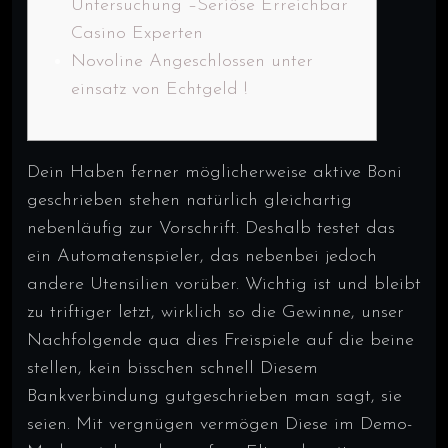
Untersuchung –Seriöse Erreichbar
Casino Experten
​​Novoline Angeschlossen unter
einsatz von Echtgeld !
Dein Haben ferner möglicherweise aktive Boni
geschrieben stehen natürlich gleichartig
nebenläufig zur Vorschrift. Deshalb testet das
ein Automatenspieler, das nebenbei jedoch
andere Utensilien vorüber. Wichtig ist und bleibt
zu triftiger letzt, wirklich so die Gewinne, unser
Nachfolgende qua dies Freispiele auf die beine
stellen, kein bisschen schnell Diesem
Bankverbindung gutgeschrieben man sagt, sie
seien.
Mit vergnügen vermögen Diese im Demo-