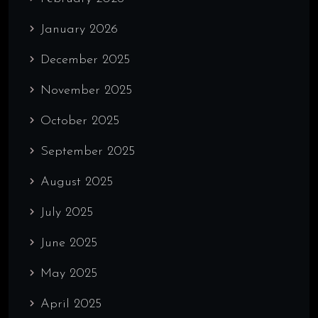
January 2026
December 2025
November 2025
October 2025
September 2025
August 2025
July 2025
June 2025
May 2025
April 2025