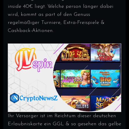
inside 40€ liegt. Welche person länger dabei
wird, kommt as part of den Genuss
regelmäßiger Turniere, Extra-Freispiele &
Cashback-Aktionen.
Ihr Versorger ist im Reichtum dieser deutschen
Erlaubniskarte ein GGL & so gesehen das gelbe