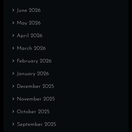
June 2026
May 2026
April 2026
March 2026
February 2026
January 2026
December 2025
November 2025
October 2025
September 2025