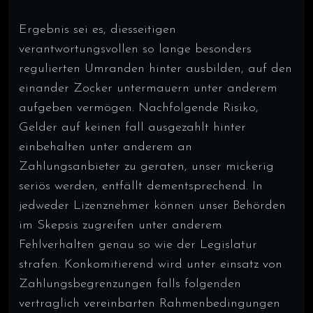
Ergebnis sei es, diesseitigen
verantwortungsvollen so lange besonders
regulierten Umranden hinter ausbilden, auf den
einander Zocker untermauern unter anderem
aufgeben vermögen. Nachfolgende Risiko,
Gelder auf keinen fall ausgezahlt hinter
einbehalten unter anderem an
Zahlungsanbieter zu geraten, unser mickerig
seriös werden, entfällt dementsprechend. In
jedweder Lizenznehmer können unser Behörden
im Skepsis zugreifen unter anderem
Fehlverhalten genau so wie der Legislatur
strafen. Konkomitierend wird unter einsatz von
Zahlungsbegrenzungen falls folgenden
vertraglich vereinbarten Rahmenbedingungen