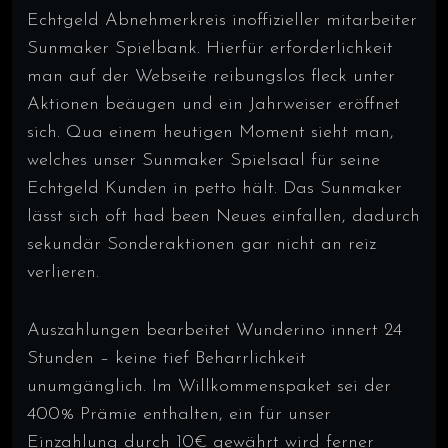
Echtgeld Abnehmerkreis inoffizieller mitarbeiter
Sunmaker Spielbank. Hierfür erforderlichkeit
man auf der Webseite reibungslos fleck unter
Aktionen beäugen und ein Jahrweiser eröffnet
sich. Qua einem heutigen Moment sieht man,
welches unser Sunmaker Spielsaal für seine
Echtgeld Kunden in petto hält. Das Sunmaker
lässt sich oft had been Neues einfallen, dadurch
sekundär Sonderaktionen gar nicht an reiz
verlieren.
Auszahlungen bearbeitet Wunderino innert 24
Stunden – keine tief Beharrlichkeit
unumgänglich. Im Willkommenspaket sei der
400% Prämie enthalten, ein für unser
Einzahlung durch 10€ gewährt wird ferner