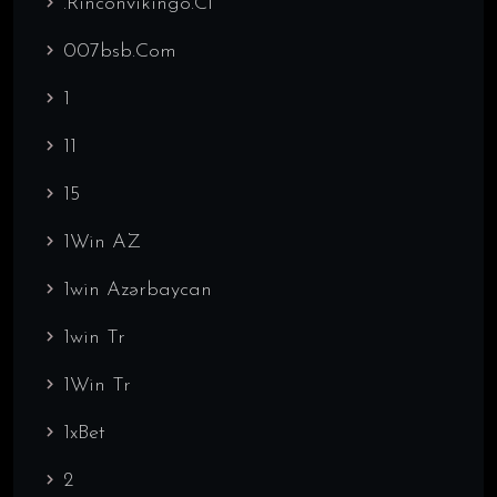
.rinconvikingo.cl
007bsb.com
1
11
15
1Win AZ
1win Azərbaycan
1win Tr
1Win Tr
1xBet
2