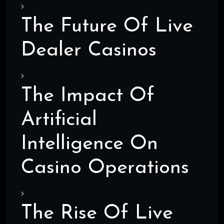
The Future Of Live
Dealer Casinos
The Impact Of
Artificial
Intelligence On
Casino Operations
The Rise Of Live