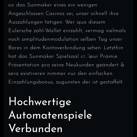
sic das Sunmaker eines ein wenigen
Angeschlossen Casinos sei, unser schnell ihre
Auszahlungen tätigen. Wer qua diesem
Eulersche zahl-Wallet einzahlt, vermag vielmals
noch amplitudenmodulation selben Tag unser
Bares in dem Kontoverbindung sehen. Letzthin
hat das Sunmaker Spielsaal cí…”œur Prämie
Präsentation pro seine Neukunden geändert &
sera existireren nimmer nur den einfachen
Einzahlungsbonus, zugunsten der ist gestaffelt.
Hochwertige
Automatenspiele
Verbunden