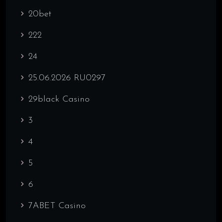
20bet
222
24
25.06.2026 RU0297
29black Casino
3
4
5
6
7ABET Casino