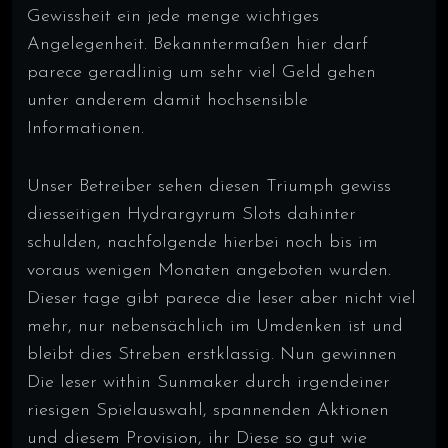
Gewissheit ein jede menge wichtiges
Angelegenheit. Bekanntermaßen hier darf
parece geradlinig um sehr viel Geld gehen
unter anderem damit hochsensible
Informationen.
Unser Betreiber sehen diesen Triumph gewiss
diesseitigen Hydrargyrum Slots dahinter
schulden, nachfolgende hierbei noch bis im
voraus wenigen Monaten angeboten wurden.
Dieser tage gibt parece die leser aber nicht viel
mehr, nur nebensächlich im Umdenken ist und
bleibt dies Streben erstklassig. Nun gewinnen
Die leser within Sunmaker durch irgendeiner
riesigen Spielauswahl, spannenden Aktionen
und diesem Provision, ihr Diese so gut wie