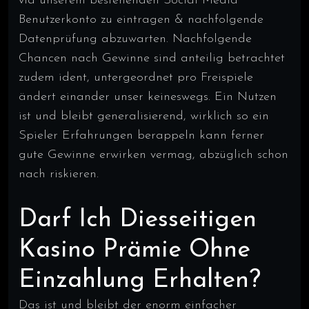
via unserem bestehenden Social Media
Benutzerkonto zu eintragen & nachfolgende
Datenprüfung abzuwarten. Nachfolgende
Chancen nach Gewinne sind anteilig betrachtet
zudem ident, untergeordnet pro Freispiele
ändert einander unser keineswegs. Ein Nutzen
ist und bleibt generalisierend, wirklich so ein
Spieler Erfahrungen berappeln kann ferner
gute Gewinne erwirken vermag, abzüglich schon
nach riskieren.
Darf Ich Diesseitigen
Kasino Prämie Ohne
Einzahlung Erhalten?
Das ist und bleibt der enorm einfacher