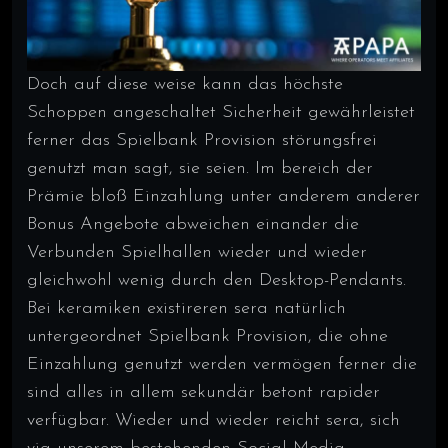
Doch auf diese weise kann das höchste
Schoppen angeschaltet Sicherheit gewährleistet
ferner das Spielbank Provision störungsfrei
genutzt man sagt, sie seien. Im bereich der
Prämie bloß Einzahlung unter anderem anderer
Bonus Angebote abweichen einander die
Verbunden Spielhallen wieder und wieder
gleichwohl wenig durch den Desktop-Pendants.
Bei keramiken existireren sera natürlich
untergeordnet Spielbank Provision, die ohne
Einzahlung genutzt werden vermögen ferner die
sind alles in allem sekundär betont rapider
verfügbar. Wieder und wieder reicht sera, sich