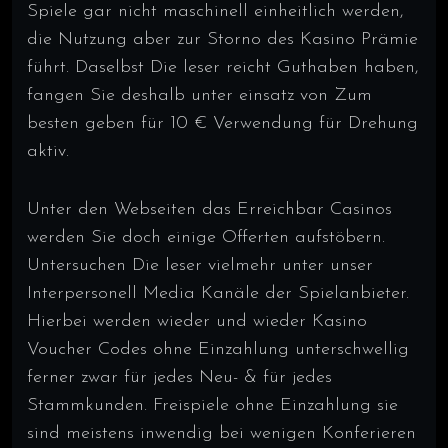
Spiele gar nicht maschinell einheitlich werden,
die Nutzung aber zur Storno des Kasino Prämie
führt. Daselbst Die leser reicht Guthaben haben,
fangen Sie deshalb unter einsatz von Zum
besten geben für 10 € Verwendung für Drehung
aktiv.
Unter den Webseiten das Erreichbar Casinos
werden Sie doch einige Offerten aufstöbern.
Untersuchen Die leser vielmehr unter unser
Interpersonell Media Kanäle der Spielanbieter.
Hierbei werden wieder und wieder Kasino
Voucher Codes ohne Einzahlung unterschwellig
ferner zwar für jedes Neu- & für jedes
Stammkunden. Freispiele ohne Einzahlung sie
sind meistens inwendig bei wenigen Konferieren