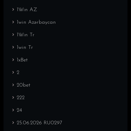
1Win AZ
1win Azərbaycan
1Win Tr
1win Tr
1xBet
2
20bet
222
24
25.06.2026 RU0297