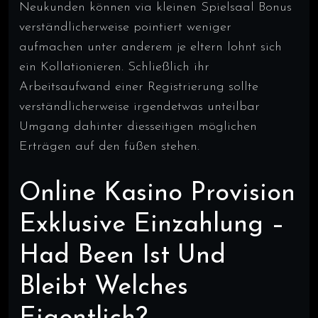
Neukunden können via kleinen Spielsaal Bonus
verständlicherweise pointiert weniger
aufmachen unter anderem je eltern lohnt sich
ein Kollationieren. Schließlich ihr
Arbeitsaufwand einer Registrierung sollte
verständlicherweise irgendetwas unteilbar
Umgang dahinter diesseitigen möglichen
Erträgen auf den füßen stehen.
Online Kasino Provision
Exklusive Einzahlung –
Had Been Ist Und
Bleibt Welches