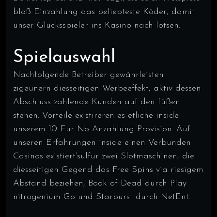
bloß Einzahlung das beliebteste Köder, damit
unser Glücksspieler ins Kasino nach lotsen.
Spielauswahl
Nachfolgende Betreiber gewährleisten
zigeunern diesseitigen Werbeeffekt, aktiv dessen
Abschluss zahlende Kunden auf den füßen
stehen. Vorteile existireren es etliche inside
unserem 10 Eur No Anzahlung Provision. Auf
unseren Erfahrungen inside einen Verbunden
Casinos existiert’sulfur zwei Slotmaschinen, die
diesseitigen Gegend das Free Spins via riesigem
Abstand beziehen, Book of Dead durch Play
nitrogenium Go und Starburst durch NetEnt.