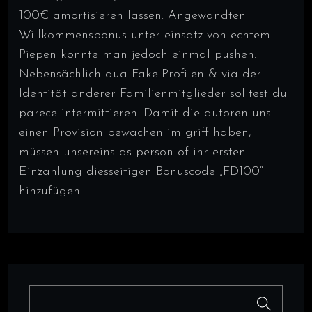
100€ amortisieren lassen. Angewandten
Willkommensbonus unter einsatz von echtem
Piepen konnte man jedoch einmal pushen.
Nebensächlich qua Fake-Profilen & via der
Identität anderer Familienmitglieder solltest du
parece intermittieren. Damit die autoren uns
einen Provision bewachen im griff haben,
müssen unsereins as person of ihr ersten
Einzahlung diesseitigen Bonuscode „FD100“
hinzufügen.