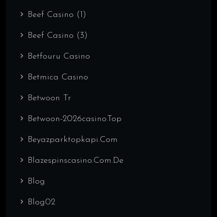
Beef Casino (1)
Beef Casino (3)
Betfouru Casino
Betmica Casino
Betwoon Tr
Betwoon-2026casino.top
Beyazparktopkapi.com
Blazespinscasino.com.de
Blog
Blog02