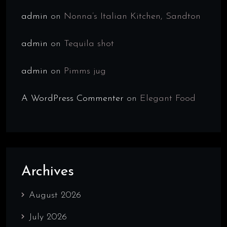
admin
on
Nonna’s Italian Kitchen, Sandton
admin
on
Tequila shot
admin
on
Pimms jug
A WordPress Commenter
on
Elegant Food
Archives
August 2026
July 2026