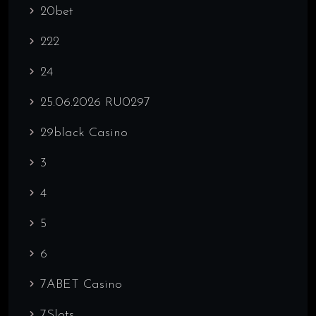
20bet
222
24
25.06.2026 RU0297
29black Casino
3
4
5
6
7ABET Casino
7Slots