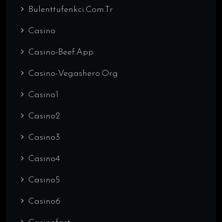
Bulenttufenkci.com.tr
Casino
Casino-Beef.app
Casino-Vegashero.org
Casino1
Casino2
Casino3
Casino4
Casino5
Casino6