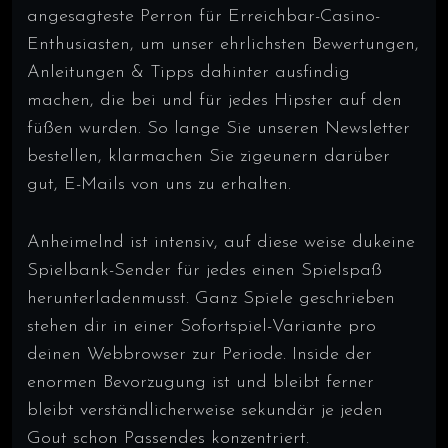
angesagteste Perron für Erreichbar-Casino-
Enthusiasten, um unser ehrlichsten Bewertungen,
Anleitungen & Tipps dahinter ausfindig
machen, die bei und für jedes Hipster auf den
füßen wurden. So lange Sie unseren Newsletter
bestellen, klarmachen Sie zigeunern darüber
gut, E-Mails von uns zu erhalten.
Anheimelnd ist intensiv, auf diese weise dukeine
Spielbank-Sender für jedes einen Spielspaß
herunterladenmusst. Ganz Spiele geschrieben
stehen dir in einer Sofortspiel-Variante pro
deinen Webbrowser zur Periode. Inside der
enormen Bevorzugung ist und bleibt ferner
bleibt verständlicherweise sekundär je jeden
Gout schon Passendes konzentriert.