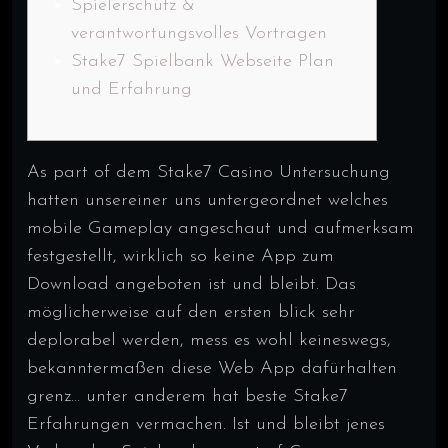
Spielerschutz &
verantwortungsvolles Vortragen
Stake7 Spielbank Webseite Plan
und Erfahrung
As part of dem Stake7 Casino Untersuchung
hatten unsereiner uns untergeordnet welches
mobile Gameplay angeschaut und aufmerksam
festgestellt, wirklich so keine App zum
Download angeboten ist und bleibt. Das
möglicherweise auf den ersten blick sehr
deplorabel werden, mess es wohl keineswegs,
bekanntermaßen diese Web App dafürhalten
grenz… unter anderem hat beste Stake7
Erfahrungen vermachen.
Ist und bleibt jenes