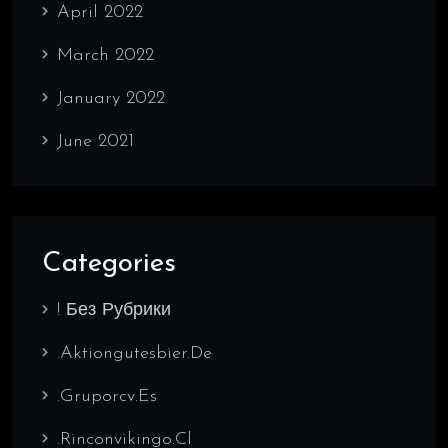
April 2022
March 2022
January 2022
June 2021
Categories
! Без Рубрики
.aktiongutesbier.de
.gruporcv.es
.rinconvikingo.cl