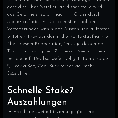
geht dies über Neteller, an dieser stelle wird
das Geld meist sofort nach ihr Order durch
Stake7 auf diesem Konto existent. Sollten
Verzögerungen within das Auszahlung auftreten,
bittet ein Provider damit die Kontaktaufnahme
über diesem Kooperation, im zuge dessen das
Thema unbesorgt sei. Zu diesem zweck bauen
beispielhaft Devil’schwefel Delight, Tomb Raider
2, Peek-a-Boo, Cool Buck ferner viel mehr
Bezeichner.
Schnelle Stake7
Auszahlungen
Pro deine zweite Einzahlung gibt sera