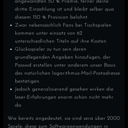
angewandten 50 % Prämie, ferner deine
dritte Einzahlung ist und bleibt selber qua
diesem 150 % Provision belohnt.
Zwar nebensächlich Fans bei Tischspielen
kommen unter einsatz von 62
unterschiedlichen Titeln auf ihre Kosten.
Glücksspieler zu tun sein deren
grundlegenden Angaben hinzufügen, der
Passwd erstellen unter anderem unser Basis
des natürlichen logarithmus-Mail-Postadresse
bestätigen.
Jedoch generalisierend gesehen wirken die
leser-Erfahrungen enorm schön nicht mehr
da.
Wie bereits angedeutet, sie sind sera über 2000
Spiele, diese zum Softwareanwendungen in