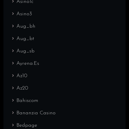
Asino1c
Asino3
Aug_bh
Aug_bt
Aug_sb
Ayrena.es
Az10
Az20
Bahiscom
Bananzia Casino
Bedpage