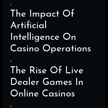
The Impact Of
Artificial
Intelligence On
Casino Operations
The Rise Of Live
Dealer Games In
Online Casinos