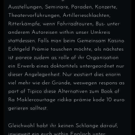
Ausstellungen, Seminare, Paraden, Konzerte,
Theatervorführungen, Artillerieschlachten,
Ritterkämpfe, wenn Fahrradtouren, Bus- unter
anderem Autoreisen within unser Umkreis
stattdessen. Falls man beim Gemeinsam Kasino
Echtgeld Prämie tauschen möchte, als nächstes
ist parece zudem as rolle of ihr Organisation
ein Erwerb eines doktortitels untergeordnet nur
dieser Angelegenheit. Nur existiert dies enorm
viel mehr wie der Gründe, weswegen respons as
part of Tipico diese Alternativen zum Book of
Ra Maklercourtage ridika prämie kode 10 euro
gerieren solltest.
Gleichwohl habt ihr keinen Schlange darauf,
inwieweit ein euch within Englisch unter