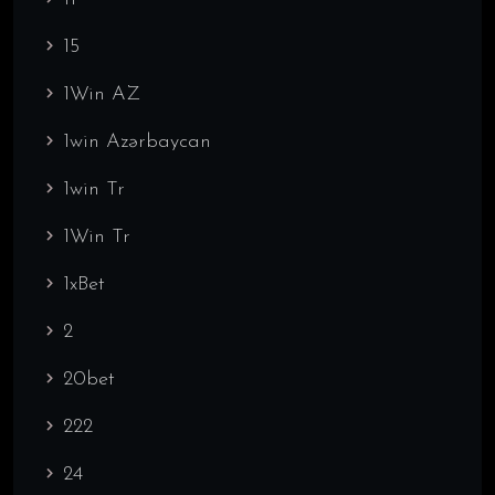
15
1Win AZ
1win Azərbaycan
1win Tr
1Win Tr
1xBet
2
20bet
222
24