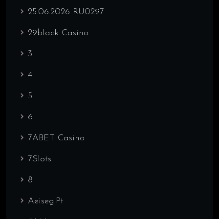
25.06.2026 RU0297
29black Casino
3
4
5
6
7ABET Casino
7Slots
8
Aeiseg.pt