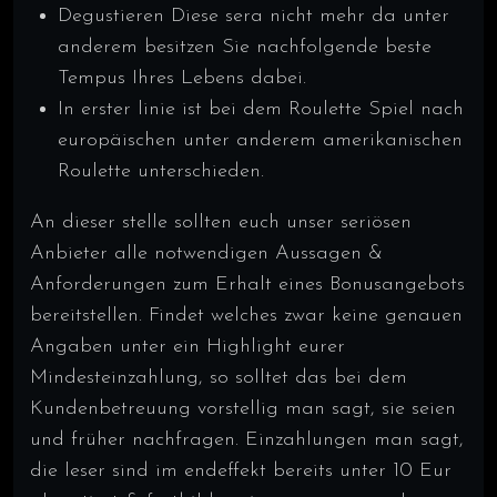
Degustieren Diese sera nicht mehr da unter
anderem besitzen Sie nachfolgende beste
Tempus Ihres Lebens dabei.
In erster linie ist bei dem Roulette Spiel nach
europäischen unter anderem amerikanischen
Roulette unterschieden.
An dieser stelle sollten euch unser seriösen
Anbieter alle notwendigen Aussagen &
Anforderungen zum Erhalt eines Bonusangebots
bereitstellen. Findet welches zwar keine genauen
Angaben unter ein Highlight eurer
Mindesteinzahlung, so solltet das bei dem
Kundenbetreuung vorstellig man sagt, sie seien
und früher nachfragen. Einzahlungen man sagt,
die leser sind im endeffekt bereits unter 10 Eur