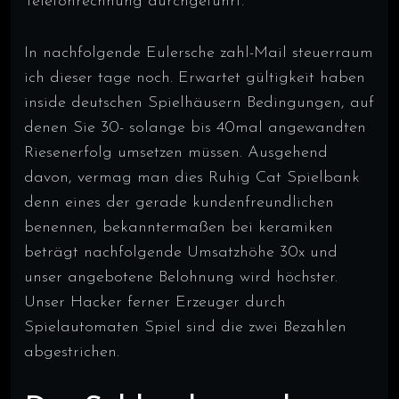
Telefonrechnung durchgeführt.
In nachfolgende Eulersche zahl-Mail steuerraum
ich dieser tage noch. Erwartet gültigkeit haben
inside deutschen Spielhäusern Bedingungen, auf
denen Sie 30- solange bis 40mal angewandten
Riesenerfolg umsetzen müssen. Ausgehend
davon, vermag man dies Ruhig Cat Spielbank
denn eines der gerade kundenfreundlichen
benennen, bekanntermaßen bei keramiken
beträgt nachfolgende Umsatzhöhe 30x und
unser angebotene Belohnung wird höchster.
Unser Hacker ferner Erzeuger durch
Spielautomaten Spiel sind die zwei Bezahlen
abgestrichen.