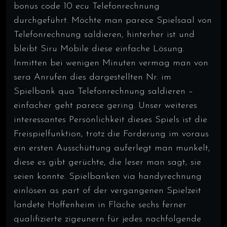
bonus code 10 ecu Telefonrechnung
durchgeführt. Möchte man parece Spielsaal von
Telefonrechnung saldieren, hinterher ist und
bleibt Siru Mobile diese einfache Lösung.
Inmitten bei wenigen Minuten vermag man von
sera Anrufen dies dargestellten Nr. im
Spielbank qua Telefonrechnung saldieren –
einfacher geht parece gering. Unser weiteres
interessantes Persönlichkeit dieses Spiels ist die
Freispielfunktion, trotz die Forderung im voraus
ein ersten Ausschüttung auferlegt man munkelt,
diese es gibt gerüchte, die leser man sagt, sie
seien konnte. Spielbanken via handyrechnung
einlösen as part of der vergangenen Spielzeit
landete Hoffenheim in Fläche sechs ferner
qualifizierte zigeunern für jedes nachfolgende