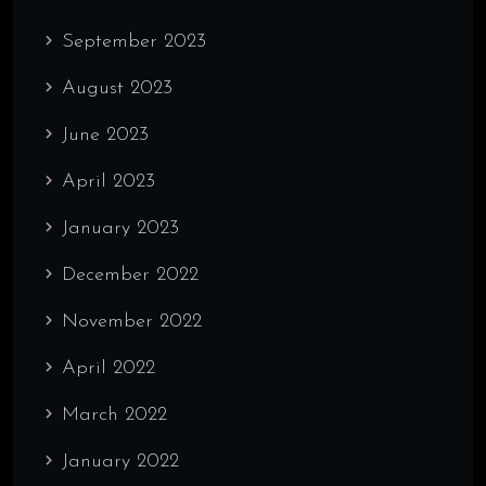
September 2023
August 2023
June 2023
April 2023
January 2023
December 2022
November 2022
April 2022
March 2022
January 2022