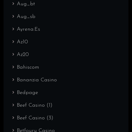
Aug_bt
Aug_sb
Ayrena.es
Az10
Az20
Bahiscom
Bananzia Casino
Bedpage
Beef Casino (1)
Beef Casino (3)
Betfouru Casino