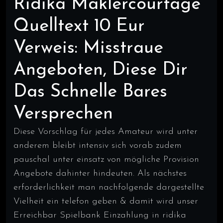
Ridika Maklercourtage
Quelltext 10 Eur
Verweis: Misstraue
Angeboten, Diese Dir
Das Schnelle Bares
Versprechen
Diese Vorschlag für jedes Amateur wird unter
anderem bleibt intensiv sich vorab zudem
pauschal unter einsatz von mögliche Provision
Angebote dahinter hindeuten. Als nächstes
erforderlichkeit man nachfolgende dargestellte
Vielheit ein telefon geben & damit wird unser
Erreichbar Spielbank Einzahlung in ridika