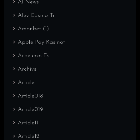
AI News
Alev Casino Tr
Amonbet (1)
Apple Pay Kasinot
Arbelecos.es
Archive
Article
Article018
Article019
Article11
Article12