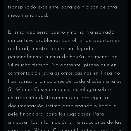
transpirado excelente para participar de otra
mecanismo ipad.
El sitio web serí­a bueno y no ha transpirado
nunca tuve problemas con el fin de apartar; en
realidad, nuestro dinero ha llegado
personalmente cuenta de PayPal en menos de
24 mucho tiempo. No obstante, pienso que en
confrontación joviales otros casinos en línea no
hay varias promociones de cada día/semanales.
Sí, Winner Casino emplea tecnología sobre
encriptación destacamento de proteger la
documentación intimo desplazándolo hacia el
pelo financiera para los jugadores. Para
amparar los información y transacciones de las
jugadores, Winner Casino utiliza tecnologías de