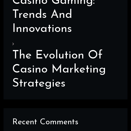
Casino Gaming:
Trends And
Innovations
The Evolution Of
Casino Marketing
Strategies
Recent Comments