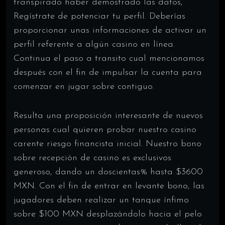
transpirado haber demostrado las datos,
Regístrate de potenciar tu perfil. Deberías
proporcionar unas informaciones de activar un
perfil referente a algún casino en línea.
Continua el paso a transito cual mencionamos
después con el fin de impulsar la cuenta para
comenzar en jugar sobre contiguo.
Resulta una proposición interesante de nuevos
personas cual quieren probar nuestro casino
carente riesgo financista inicial. Nuestro bono
sobre recepción de casino es exclusivos
generoso, dando un doscientas% hasta $3600
MXN. Con el fin de entrar en levante bono, las
jugadores deben realizar un tanque ínfimo
sobre $100 MXN desplazándolo hacia el pelo