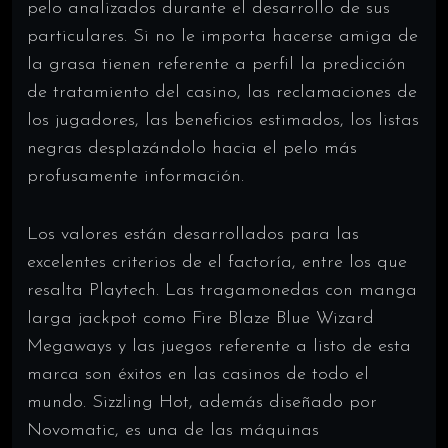
pelo analizados durante el desarrollo de sus
particulares. Si no le importa hacerse amiga de
la grasa tienen referente a perfil la predicción
de tratamiento del casino, las reclamaciones de
los jugadores, las beneficios estimados, los listas
negras desplazándolo hacia el pelo más
profusamente información.
Los valores están desarrollados para las
excelentes criterios de el factoría, entre los que
resalta Playtech. Las tragamonedas con manga
larga jackpot como Fire Blaze Blue Wizard
Megaways y las juegos referente a listo de esta
marca son éxitos en las casinos de todo el
mundo. Sizzling Hot, además diseñado por
Novomatic, es una de las máquinas