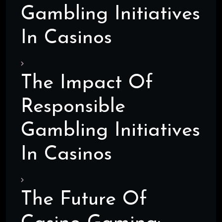
Gambling Initiatives
In Casinos
The Impact Of
Responsible
Gambling Initiatives
In Casinos
The Future Of