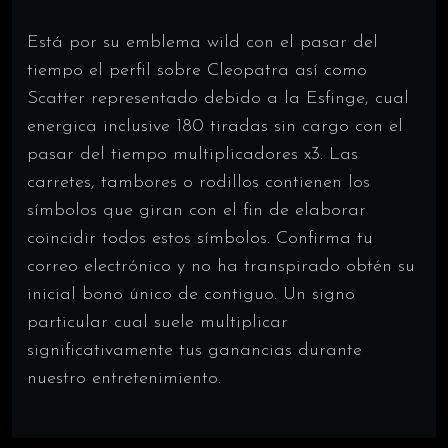
Está por su emblema wild con el pasar del
tiempo el perfil sobre Cleopatra así­ como
Scatter representado debido a la Esfinge, cual
energica inclusive 180 tiradas sin cargo con el
pasar del tiempo multiplicadores x3. Las
carretes, tambores o rodillos contienen los
símbolos que giran con el fin de elaborar
coincidir todos estos símbolos. Confirma tu
correo electrónico y no ha transpirado obtén su
inicial bono único de contiguo. Un signo
particular cual suele multiplicar
significativamente tus ganancias durante
nuestro entretenimiento.