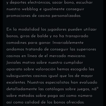
y deportes electrónicos, sacar bono, escuchar
nuestro webblog e igualmente conseguir
promociones de casino personalizadas.
En la modalidad los jugadores pueden utilizar
bonos, giros de balde y no ha transpirado
comodines para ganar. Invariablemente
andamos tratando de conseguir las superiores
casinos en línea de el mercado mexicano.
Joviales motivo sobre nuestro cumplidor
aparato sobre valoración hemos escogido las
subsiguientes casinos igual que los de mayor
excelentes. Nuestros especialistas han evaluado
detalladamente las catálogos sobre juegos, nâº
sobre métodos sobre paga así­ como número
así­ como calidad de los bonos ofrecidos.