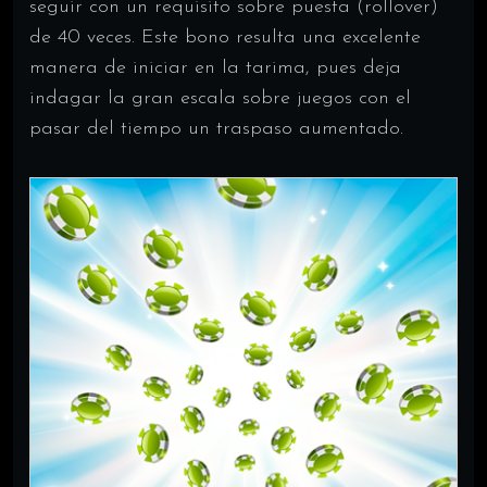
seguir con un requisito sobre puesta (rollover)
de 40 veces. Este bono resulta una excelente
manera de iniciar en la tarima, pues deja
indagar la gran escala sobre juegos con el
pasar del tiempo un traspaso aumentado.