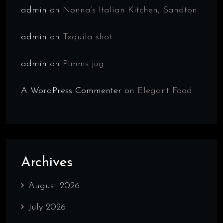
admin
on
Nonna’s Italian Kitchen, Sandton
admin
on
Tequila shot
admin
on
Pimms jug
A WordPress Commenter
on
Elegant Food
Archives
August 2026
July 2026