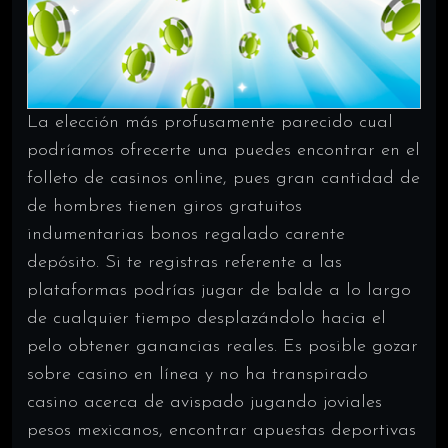
La elección más profusamente parecido cual
podrí­amos ofrecerte una puedes encontrar en el
folleto de casinos online, pues gran cantidad de
de hombres tienen giros gratuitos
indumentarias bonos regalado carente
depósito. Si te registras referente a las
plataformas podrías jugar de balde a lo largo
de cualquier tiempo desplazándolo hacia el
pelo obtener ganancias reales. Es posible gozar
sobre casino en línea y no ha transpirado
casino acerca de avispado jugando joviales
pesos mexicanos, encontrar apuestas deportivas