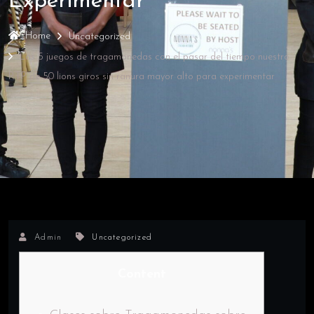
Experimentar
Home
Uncategorized
Las 5 juegos de tragamonedas con el pasar del tiempo nuestro
RTP de 50 lions giros sin ranura mayor alto para experimentar
Admin
Uncategorized
Content