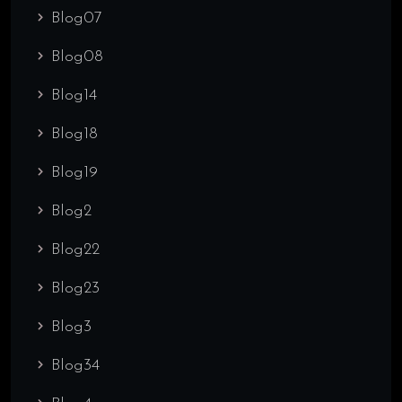
Blog07
Blog08
Blog14
Blog18
Blog19
Blog2
Blog22
Blog23
Blog3
Blog34