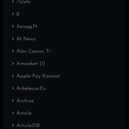
7Slots
8
Aeiseg.pt
AI News
Alev Casino Tr
Amonbet (1)
Apple Pay Kasinot
Arbelecos.es
Archive
Article
Article018