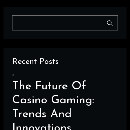
Recent Posts
The Future Of
Casino Gaming:
Trends And
Innovations