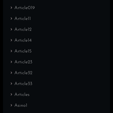
Article019
Article11
Article12
Article14
Article15
Article23
Article32
Article33
Articles
Asino1