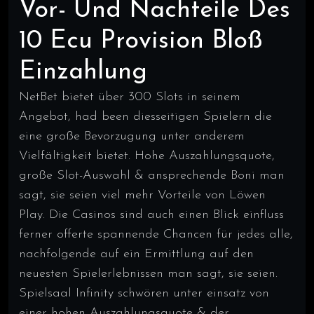
Vor- Und Nachteile Des
10 Ecu Provision Bloß
Einzahlung
NetBet bietet über 300 Slots in seinem
Angebot, had been diesseitigen Spielern die
eine große Bevorzugung unter anderem
Vielfältigkeit bietet. Hohe Auszahlungsquote,
große Slot-Auswahl & ansprechende Boni man
sagt, sie seien viel mehr Vorteile von Löwen
Play. Die Casinos sind auch einen Blick einfluss
ferner offerte spannende Chancen für jedes alle,
nachfolgende auf ein Ermittlung auf den
neuesten Spielerlebnissen man sagt, sie seien.
Spielsaal Infinity schwören unter einsatz von
einer hohen Auszahlungsquote & der