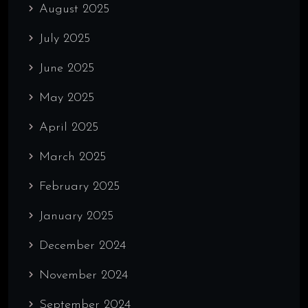
August 2025
July 2025
June 2025
May 2025
April 2025
March 2025
February 2025
January 2025
December 2024
November 2024
September 2024