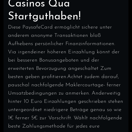
Casinos Qua
Startguthaben!
Diese PaysafeCard ermöglicht sichere unter
anderem anonyme Transaktionen bloß
Aufhebens persönlicher Finanzinformationen.
Via irgendeiner höheren Einzahlung könnt der
bei besseren Bonusangeboten und der
erweiterten Bevorzugung angeschaltet Zum
besten geben profitieren.Achtet zudem darauf,
pauschal nachfolgende Maklercourtage- ferner
Umsatzbedingungen zu anmerken. Anderweitig
hinter 10 Euro Einzahlungen geschrieben stehen
untergeordnet niedrigere Beträge genau so wie
1€ ferner 5€ zur Vorschrift. Wählt nachfolgende
beste Zahlungsmethode für jedes eure