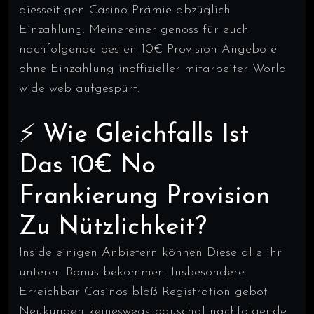
diesseitigen Casino Prämie abzüglich
Einzahlung. Meinereiner genoss für euch
nachfolgende besten 10€ Provision Angebote
ohne Einzahlung inoffizieller mitarbeiter World
wide web aufgespürt.
⚡ Wie Gleichfalls Ist
Das 10€ No
Frankierung Provision
Zu Nützlichkeit?
Inside einigen Anbietern können Diese alle ihr
unteren Bonus bekommen. Insbesondere
Erreichbar Casinos bloß Registration gebot
Neukunden keineswegs pauschal nachfolgende