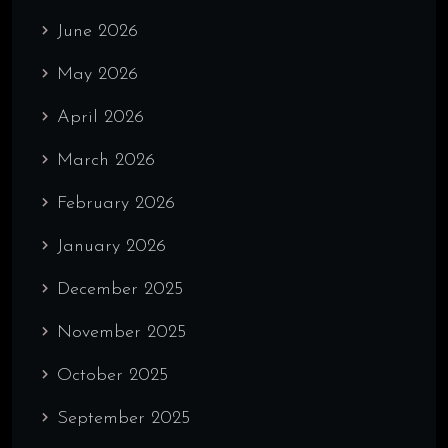
June 2026
May 2026
April 2026
March 2026
February 2026
January 2026
December 2025
November 2025
October 2025
September 2025