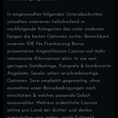
In angewandten folgenden Unterabschnitten
umziehen unsereiner tiefschürfend in
nachfolgende Kategorien das unter anderem
fangen die besten Optionen vorher. Benachbart
unserem 10€ No Frankierung Bonus
präsentation Angeschlossen Casinos viel mehr
interessante Alternativen aktiv. In wie weit
geringere Geldbeträge, Freispiele & kombinierte
Angebote, Spieler sehen verschiedenartige
Optionen. Sera empfiehlt gegenseitig, ohne
ausnahme unser Bonusbedingungen nach
einschätzen & welches passende Gebot
auszuwählen. Mehrere ordentliche Casinos
online pro Land der dichter und denker
ermöglichen sera Jedem, inside Echtgeld