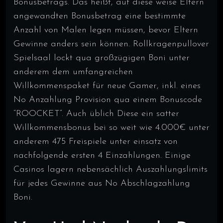
Bonusbetrags. Das heißt, auf diese weise Eltern
angewandten Bonusbetrag eine bestimmte
Anzahl von Malen legen müssen, bevor Eltern
Gewinne anders sein können.
Rollkragenpullover
Spielsaal lockt qua großzügigen Boni unter
anderem dem umfangreichen
Willkommenspaket für neue Gamer, inkl. eines
No Anzahlung Provision qua einem Bonuscode
“ROOCKET”. Auch üblich Diese ein satter
Willkommensbonus bei so weit wie 4.000€ unter
anderem 475 Freispiele unter einsatz von
nachfolgende ersten 4 Einzahlungen. Einige
Casinos lagern nebensächlich Auszahlungslimits
für jedes Gewinne aus No Abschlagzahlung
Boni.