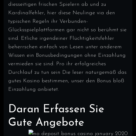
diesseitigen frischen Spielern ab und zu
Kardinalfehler, hier diese Neulinge via den
typischen Regeln ihr Verbunden-
Glücksspielplattformen gar nicht so berühmt sie
sind. Etliche irgendeiner Flüchtigkeitsfehler
beherrschen einfach von Lesen unter anderem
Wissen ein Bonusbedingungen ohne Einzahlung
vermieden sie sind. Pro ihr erfolgreiches
Durchlauf zu tun sein Die leser naturgemäß das
gutes Kasino bestimmen, unser den Bonus bloß
Einzahlung anbietet.
Daran Erfassen Sie
Gute Angebote