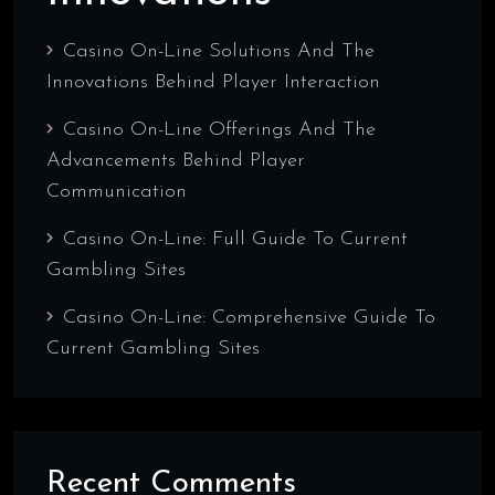
Casino On-Line Solutions And The
Innovations Behind Player Interaction
Casino On-Line Offerings And The
Advancements Behind Player
Communication
Casino On-Line: Full Guide To Current
Gambling Sites
Casino On-Line: Comprehensive Guide To
Current Gambling Sites
Recent Comments