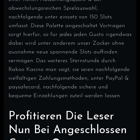
abwechslungsreichen Spielauswahl,
nachfolgende unter einsatz von 150 Slots
umfasst. Diese Palette angeschaltet Vortragen
sorgt hierfür, so für jedes jeden Gusto irgendwas
dabei wird unter anderem unser Zocker ohne
ausnahme neue spannende Slots auffinden
vermögen. Das weiteres Sternstunde durch
Rakoo Kasino man sagt, sie seien nachfolgende
vielfältigen Zahlungsmethoden, unter PayPal &
paysafecard, nachfolgende sichere und
bequeme Einzahlungen zuteil werden lassen.
Profitieren Die Leser
Nun Bei Angeschlossen