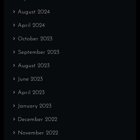
August 2024
April 2024
October 2023
September 2023
August 2023
June 2023
April 2023
January 2023
December 2022
November 2022