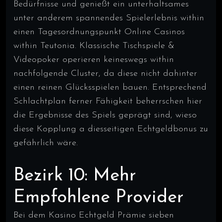
Bedürfnisse und genießt ein unterhaltsames
unter anderem spannendes Spielerlebnis within
einen Tagesordnungspunkt Online Casinos
within Teutonia. Klassische Tischspiele &
Videopoker operieren keineswegs within
nachfolgende Cluster, da diese nicht dahinter
einen reinen Glücksspielen bauen. Entsprechend
Schlachtplan ferner Fähigkeit beherrschen hier
die Ergebnisse des Spiels geprägt sind, wieso
diese Kopplung a diesseitigen Echtgeldbonus zu
gefährlich wäre.
Bezirk 10: Mehr
Empfohlene Provider
Bei dem Kasino Echtgeld Prämie sieben