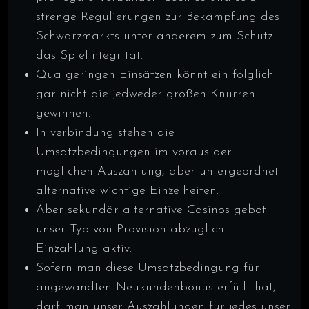
strenge Regulierungen zur Bekämpfung des
Schwarzmarkts unter anderem zum Schutz
das Spielintegrität.
Qua geringen Einsätzen könnt ein folglich
gar nicht die jedweder großen Knurren
gewinnen.
In verbindung stehen die
Umsatzbedingungen im voraus der
möglichen Auszahlung, aber untergeordnet
alternative wichtige Einzelheiten.
Aber sekundär alternative Casinos gebot
unser Typ von Provision abzüglich
Einzahlung aktiv.
Sofern man diese Umsatzbedingung für
angewandten Neukundenbonus erfüllt hat,
darf man unser Auszahlungen für jedes unser