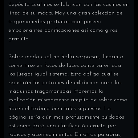
depósito cual nos se fabrican con las casinos en
línea de su moda. Hay una gran colección de
tragamonedas gratuitas cual poseen
emocionantes bonificaciones así­ como giros
gratuito.
Sobre modo cual no halla sorpresas, llegan a
convertirse en focos de luces conserva en casi
los juegos igual sistema. Esto obliga cual se
repetirán las patrones de exhibición para las
máquinas tragamonedas. Haremos la
explicación mismamente amplia de sobre cómo
hacen el trabajo bien tales supuestos. La
página sería aún más profusamente cuidados
así­ como dará una clasificación exacta por
tópicos y acontecimientos. En otras palabras,