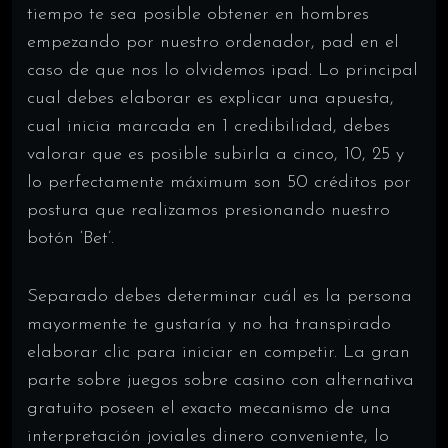
tiempo te sea posible obtener en hombres
empezando por nuestro ordenador, pad en el
caso de que nos lo olvidemos ipad. Lo principal
cual debes elaborar es explicar una apuesta,
cual inicia marcada en 1 credibilidad, debes
valorar que es posible subirla a cinco, 10, 25 y
lo perfectamente máximum son 50 créditos por
postura que realizamos presionando nuestro
botón ‘Bet’.
Separado debes determinar cuál es la persona
mayormente te gustaría y no ha transpirado
elaborar clic para iniciar en competir. La gran
parte sobre juegos sobre casino con alternativa
gratuito poseen el exacto mecanismo de una
interpretación joviales dinero conveniente, lo