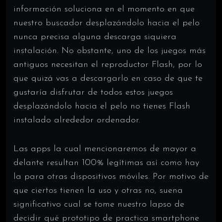
información soluciona en el momento en que
nuestro buscador desplazándolo hacia el pelo
nunca precisa alguna descarga siquiera
instalación. No obstante, uno de los juegos más
antiguos necesitan el reproductor Flash, por lo
que quizá vas a descargarlo en caso de que te
gustaría disfrutar de todos estos juegos
desplazándolo hacia el pelo no tienes Flash
instalado alrededor ordenador.
Las apps la cual mencionaremos de mayor a
delante resultan 100% legítimas así­ como hay
la para otras dispositivos móviles. Por motivo de
que ciertos tienen la uso y otras no, suena
significativo cual se tome nuestro lapso de
decidir qué prototipo de practica smartphone