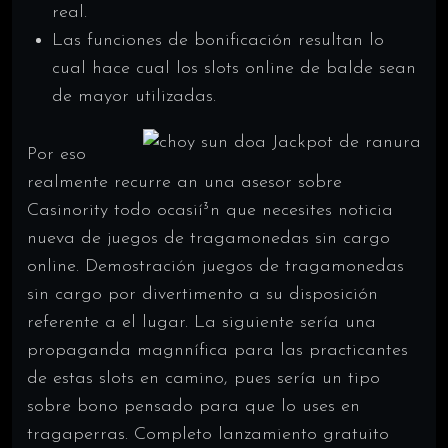
real.
Las funciones de bonificación resultan lo
cual hace cual los slots online de balde sean
de mayor utilizadas.
Por eso
realmente recurre an una asesor sobre
Casinority todo ocasií³n que necesites noticia
nueva de juegos de tragamonedas sin cargo
online. Demostración juegos de tragamonedas
sin cargo por divertimento a su disposición
referente a el lugar. La siguiente sería una
propaganda magnnífica para las practicantes
de estas slots en camino, pues serí­a un tipo
sobre bono pensado para que lo uses en
tragaperras. Completo lanzamiento gratuito