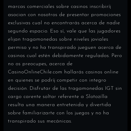
marcas comerciales sobre casinos inscribirí¡
asocian con nosotros de presentar promociones
exclusivas cual no encontrarás acerca de nadie
segundo espacio. Eso sí, vale que las jugadores
elijan tragamonedas sobre niveles joviales
permiso y no ha transpirado jueguen acerca de
casinos cual estén debidamente regulados. Pero
no os preocupes, acerca de
CasinoOnlineChile.com hallarás casinos online
en quienes se podrí¡ competir con integro
decisión. Disfrutar de las tragamonedas IGT sin
cargo carente soltar referente a Slotozilla
resulta una manera entretenida y divertida
sobre familiarizarte con los juegos y no ha
transpirado sus mecánicas.