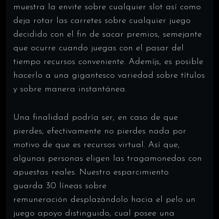
muestra la envite sobre cualquier slot así­ como
deja rotar las carretes sobre cualquier juego
decidido con el fin de sacar premios, semejante
que ocurre cuando juegas con el pasar del
tiempo recursos conveniente. Ademí¡s, es posible
hacerlo a una gigantesco variedad sobre títulos
y sobre manera instantánea.
Una finalidad podrí­a ser, en caso de que
pierdes, efectivamente no pierdes nada por
motivo de que es recursos virtual. Así que,
algunas personas eligen las tragamonedas con
apuestas reales. Nuestro esparcimiento
guarda 30 líneas sobre
remuneración desplazándolo hacia el pelo un
juego apoyo distinguido, cual posee una