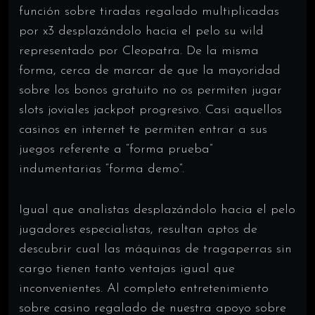
función sobre tiradas regalado multiplicadas
por x3 desplazándolo hacia el pelo su wild
representado por Cleopatra. De la misma
forma, cerca de marcar de que la mayoridad
sobre los bonos gratuito no os permiten jugar
slots joviales jackpot progresivo. Casi aquellos
casinos en internet te permiten entrar a sus
juegos referente a “forma prueba”
indumentarias “forma demo”.
Igual que analistas desplazándolo hacia el pelo
jugadores especialistas, resultan aptos de
descubrir cual las máquinas de tragaperras sin
cargo tienen tanto ventajas igual que
inconvenientes. Al completo entretenimiento
sobre casino regalado de nuestra apoyo sobre