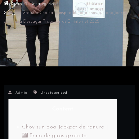
Home
Uncategorized
Juegas Gratuito y no ha transpirado Falto choy sun doa Jackpot
de ranura Descagar Tragaperras En internet 2025
Admin
Uncategorized
Content
Choy sun doa Jackpot de ranura |
🎰 Bono de giros gratuito