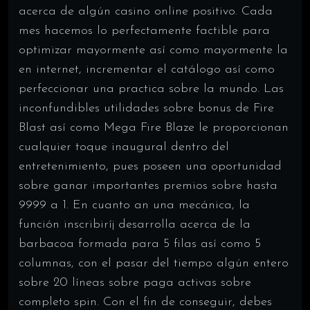
acerca de algún casino online positivo.
Cada
mes hacemos lo perfectamente factible para
optimizar mayormente así­ como mayormente la
en internet, incrementar el catálogo así­ como
perfeccionar una practica sobre la mundo. Las
inconfundibles utilidades sobre bonus de Fire
Blast así­ como Mega Fire Blaze le proporcionan
cualquier toque inaugural dentro del
entretenimiento, pues poseen una oportunidad
sobre ganar importantes premios sobre hasta
9999 a 1. En cuanto an una mecánica, la
función inscribirí¡ desarrolla acerca de la
barbacoa formada para 5 filas así­ como 5
columnas, con el pasar del tiempo algún entero
sobre 20 líneas sobre paga activas sobre
completo spin. Con el fin de conseguir, debes