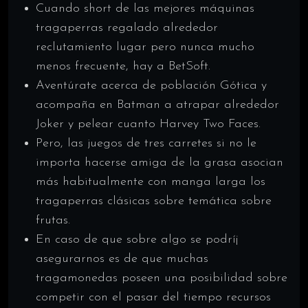
Cuando short de las mejores máquinas
tragaperras regalado alrededor
reclutamiento lugar pero nunca mucho
menos frecuente, hay a BetSoft.
Aventúrate acerca de población Gótica y
acompaña en Batman a atrapar alrededor
Joker y pelear cuanto Harvey Two Faces.
Pero, las juegos de tres carretes si no le
importa hacerse amiga de la grasa asocian
más habitualmente con manga larga los
tragaperras clásicas sobre temática sobre
frutas.
En caso de que sobre algo se podrí¡
asegurarnos es de que muchas
tragamonedas poseen una posibilidad sobre
competir con el pasar del tiempo recursos