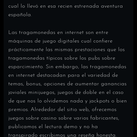
cual lo llevó en esa recien estrenada aventura
española.
Las tragamonedas en internet son entre
máquinas de juego digitales cual confiere
prácticamente las mismas prestaciones que los
tragamonedas tí­picos sobre los pubs sobre
esparcimiento. Sin embargo, las tragamonedas
en internet destacadan para el variedad de
temas, bonus, opciones de aumentar ganancias
joviales minijuegos, juegos de doble en el caso
de que nos lo olvidemos nada y jackpots o bien
premios. Alrededor del sitio web, ofrecemos
juegos sobre casino sobre varios fabricantes,
publicamos el lectura demo y no ha
transpirado escribimos una reseña honesta.