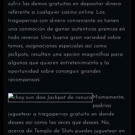
sufrir las demos gratuitas en depositar dinero
referente a cualquier casino online. Los
tragaperras con dinero conveniente os tienen
una conmoción de ganar auténticos premios en
todo reverso. Una buena gran variedad sobre
temas, asignaciones especiales así­ como
jackpots, resultan una opción magnnífica para
algunos que quieren entretenimiento y la
oportunidad sobre conseguir grandes
recompensas.
Mismamente,
podrías
juguetear a tragaperras gratuito en donde
desees así­ como las veces que desees. No,
acerca de Templo de Slots puedes juguetear en