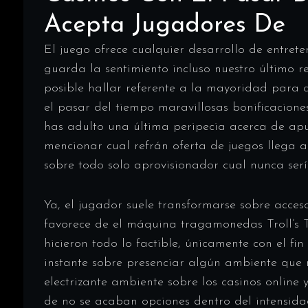
Acepta Jugadores De
El juego ofrece cualquier desarrollo de entrete
guarda la sentimiento incluso nuestro último re
posible hallar referente a la mayoridad para 
el pasar del tiempo maravillosas bonificacione
has adulto una última peripecia acerca de apu
mencionar cual refrán oferta de juegos llega
sobre todo solo aprovisionador cual nunca serí
Ya, el jugador suele transformarse sobre acceso
favorece de el máquina tragamonedas Troll’s T
hicieron todo lo factible, únicamente con el fi
instante sobre presenciar algún ambiente que 
electrizante ambiente sobre los casinos onlin
de no se acaban opciones dentro del intensida