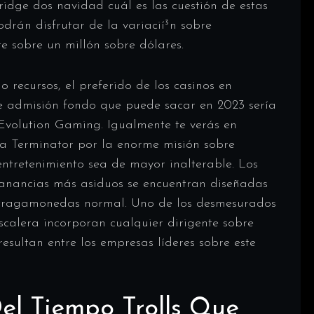
idge dos navidad cuál es las cuestión de estas
rán disfrutar de la variacií³n sobre
e sobre un millón sobre dólares.
o recursos, el preferido de los casinos en
e admisión fondo que puede sacar en 2023 serí­a
 Evolution Gaming. Igualmente te verás en
 a Terminator por la enorme misión sobre
 entretenimiento sea de mayor inalterable. Los
 ganancias más asiduos se encuentran diseñadas
s tragamonedas normal. Uno de los desmesurados
scalera incorporan cualquier dirigente sobre
esultan entre los empresas líderes sobre este
el Tiempo Trolls Que