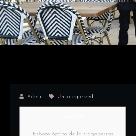
Home
Uncategorized
Hace el trabajo 
Admin
Uncategorized
Content
Esbozo óptico de la tragaperras