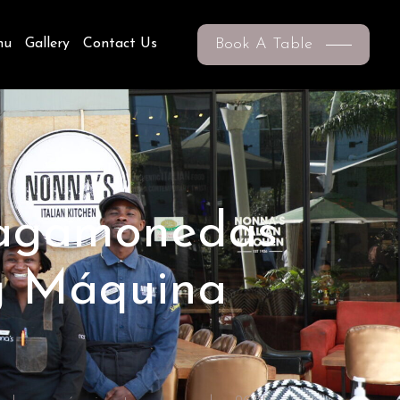
Book A Table
nu
Gallery
Contact Us
ragamonedas
ng Máquina