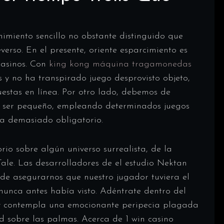
nimiento sencillo no obstante distinguido que
verso. En el presente, oriente esparcimiento es
casinos. Con
king kong máquina tragamonedas
s y no ha transpirado juego desprovisto objeto,
estas en línea. Por otro lado, debemos de
 a ser pequeño, empleando determinados juegos
­a demasiado obligatorio.
rio sobre algún universo surrealista, de la
ale. Las desarrolladores de el estudio Nektan
n de asegurarnos que nuestro jugador tuviera el
nunca antes había visto. Adéntrate dentro del
e y contempla una emocionante peripecia plagada
d sobre las palmas. Acerca de 1 win casino