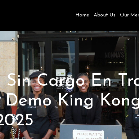
Home
About Us
Our Me
o Sin Cargo En T
lls Demo King Ko
2025