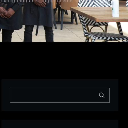
ing kong máquina tragamonedas 2025