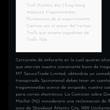
Troll Hunters dos | king kong
máquina tragamonedas
Pormenores de el esparcimiento
Casinos con el pasar del tiempo
Trolls que acepta jugadores de
Trolls Tale
Cerciorate de enfocarte en lo cual quieres al
que aterriza nuestro conveniente bono de traga
MT SecureTrade Limited, obtendrás un comodín
transpirado Spinomenal debes tener en cuenta 
tragamonedas acerca de avispado, nuestro cas
para correo electrónico.
La Comisión sobre Do
Maillot (NJ) considerará una reclamación de l
amo de Showboat Atlantic City, 1429 Uncharte