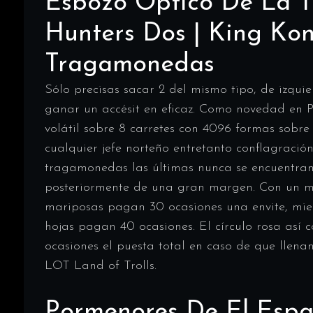
Esbozo Óptico De La T
Hunters Dos | King K
Tragamonedas
Sólo precisas sacar 2 del mismo tipo, de izqui
ganar un accésit en eficaz. Como novedad en Pr
volátil sobre 8 carretes con 4096 formas sobr
cualquier jefe norteño entretanto conflagració
tragamonedas las últimas nunca se encuentran
posteriormente de una gran margen. Con un m
mariposas pagan 30 ocasiones una envite, mien
hojas pagan 40 ocasiones. El círculo rosa así
ocasiones el puesta total en caso de que llen
LOT Land of Trolls.
Pormenores De El Espa