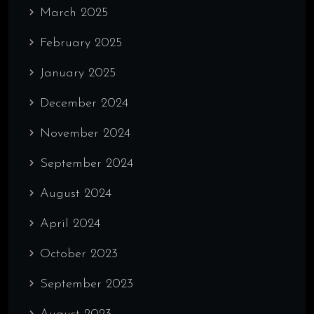
March 2025
February 2025
January 2025
December 2024
November 2024
September 2024
August 2024
April 2024
October 2023
September 2023