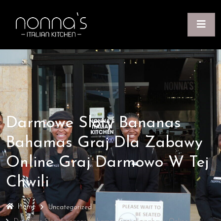
Darmowe Sloty Bananas
Bahamas Graj Dla Zabawy
Online Graj Darmowo W Tej
Chwili
Home
Uncategorized