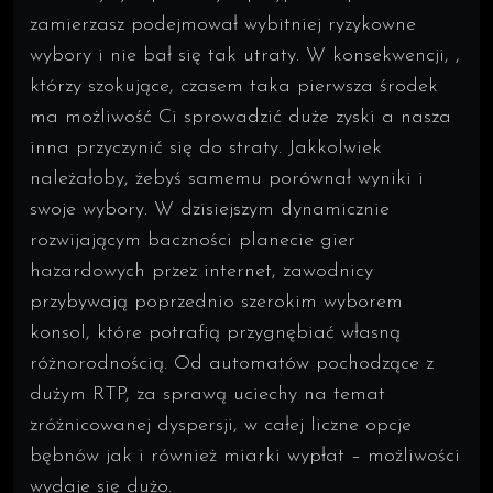
zamierzasz podejmował wybitniej ryzykowne
wybory i nie bał się tak utraty. W konsekwencji, ,
którzy szokujące, czasem taka pierwsza środek
ma możliwość Ci sprowadzić duże zyski a nasza
inna przyczynić się do straty. Jakkolwiek
należałoby, żebyś samemu porównał wyniki i
swoje wybory. W dzisiejszym dynamicznie
rozwijającym baczności planecie gier
hazardowych przez internet, zawodnicy
przybywają poprzednio szerokim wyborem
konsol, które potrafią przygnębiać własną
różnorodnością. Od automatów pochodzące z
dużym RTP, za sprawą uciechy na temat
zróżnicowanej dyspersji, w całej liczne opcje
bębnów jak i również miarki wypłat – możliwości
wydaje się dużo.