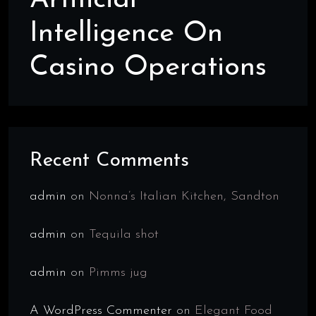
Artificial
Intelligence On
Casino Operations
Recent Comments
admin
on
Nonna’s Italian Kitchen, Sandton
admin
on
Tequila shot
admin
on
Pimms jug
A WordPress Commenter
on
Elegant Food