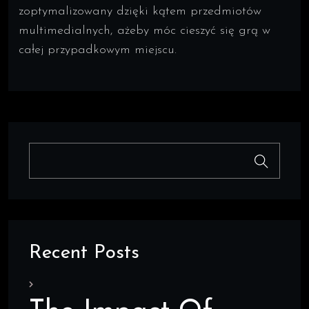
zoptymalizowany dzięki kątem przedmiotów
multimedialnych, ażeby móc cieszyć się grą w
całej przypadkowym miejscu.
Recent Posts