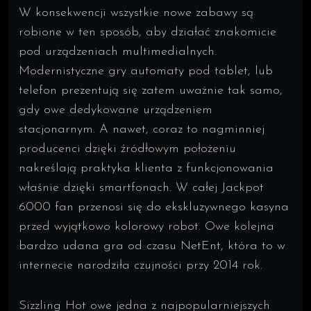
W konsekwencji wszystkie nowe zabawy są
robione w ten sposób, aby działać znakomicie
pod urządzeniach multimedialnych.
Modernistyczne gry automaty pod tablet, lub
telefon prezentują się zatem uważnie tak samo,
gdy owe dedykowane urządzeniem
stacjonarnym. A nawet, coraz to nagminniej
producenci dzięki źródłowym położeniu
nakreślają praktyka klienta z funkcjonowania
właśnie dzięki smartfonach. W całej Jackpot
6000 fan przenosi się do ekskluzywnego kasyna
przed wyjątkowo kolorowy robot. Owe kolejna
bardzo udana gra od czasu NetEnt, która to w
internecie narodziła czujności przy 2014 rok.
Sizzling Hot owe jedna z najpopularniejszych