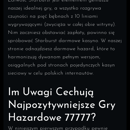
Łatwość Starburst jest elementem geniuszu
naszej idealnej gry, a wszystko rozgrywa
czujności na pięć bębnach z 10 liniami
wygrywającymi (zwycięża w całej obie witryny).
Nim zaczniesz obstawiać zapłaty, powinno się
spróbować Starburst darmowe kasyno. W naszej
stronie odnajdziesz darmowe hazard, które to
harmonizują dywanom pełnym wersjom,
osiągalnych pod stronach pojedynczych kasyn
sieciowy w celu polskich internautów.
Im Uwagi Cechują
Najpozytywniejsze Gry
Hazardowe 77777?
W niniejszym pierwszym przypadku pewnie