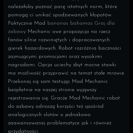
należałoby poznać parę istotnych norm, które
pomogą ci unikać spodziewanych kłopotów.
Faktycznie Mad
bananas bahamas Graj dla
zabawy
Mechanic owe propozycja na rzecz
fanów silnie rozwiniętych i dopracowanych
gierek hazardowych. Robot rozróżnia baczności
zajmującymi promocjami oraz wysokimi
nagrodami. Opcja uciechy zbyt mocne stawki
ma możliwość przyprawić na temat stałe mrowie.
Przekonaj się sam testując Mad Mechanic
bezpłatnie na naszej stronie wyjąwszy
rejestrowania się. Gracze Mad Mechanic robot
do zabawy odnoszą korzyści też spośród
analogicznych slotów o jednakowo
zaawansowanej problematyce jak i również
przydatności.