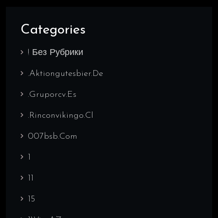
Categories
! Без Рубрики
.aktiongutesbier.de
.gruporcv.es
.rinconvikingo.cl
007bsb.com
1
11
15