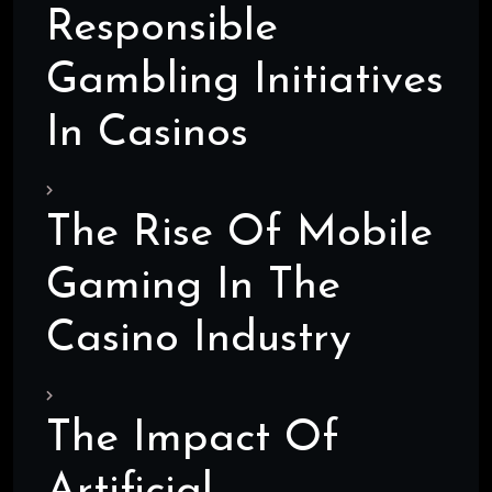
Responsible
Gambling Initiatives
In Casinos
The Rise Of Mobile
Gaming In The
Casino Industry
The Impact Of