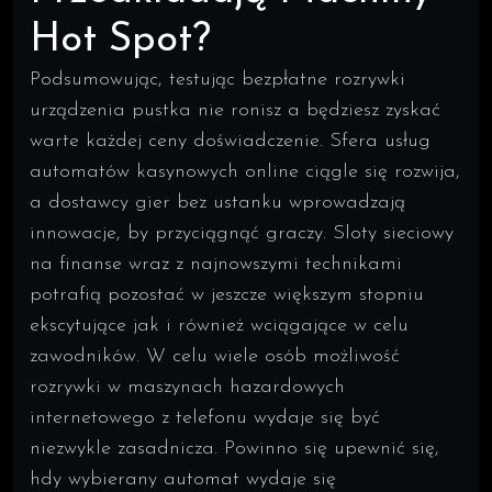
Hot Spot?
Podsumowując, testując bezpłatne rozrywki
urządzenia pustka nie ronisz a będziesz zyskać
warte każdej ceny doświadczenie. Sfera usług
automatów kasynowych online ciągle się rozwija,
a dostawcy gier bez ustanku wprowadzają
innowacje, by przyciągnąć graczy. Sloty sieciowy
na finanse wraz z najnowszymi technikami
potrafią pozostać w jeszcze większym stopniu
ekscytujące jak i również wciągające w celu
zawodników. W celu wiele osób możliwość
rozrywki w maszynach hazardowych
internetowego z telefonu wydaje się być
niezwykle zasadnicza. Powinno się upewnić się,
hdy wybierany automat wydaje się