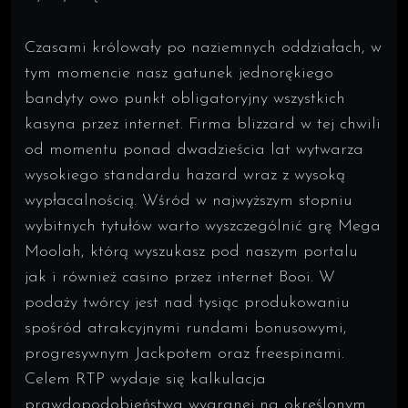
Czasami królowały po naziemnych oddziałach, w
tym momencie nasz gatunek jednorękiego
bandyty owo punkt obligatoryjny wszystkich
kasyna przez internet. Firma blizzard w tej chwili
od momentu ponad dwadzieścia lat wytwarza
wysokiego standardu hazard wraz z wysoką
wypłacalnością. Wśród w najwyższym stopniu
wybitnych tytułów warto wyszczególnić grę Mega
Moolah, którą wyszukasz pod naszym portalu
jak i również casino przez internet Booi. W
podaży twórcy jest nad tysiąc produkowaniu
spośród atrakcyjnymi rundami bonusowymi,
progresywnym Jackpotem oraz freespinami.
Celem RTP wydaje się kalkulacja
prawdopodobieństwa wygranej na określonym