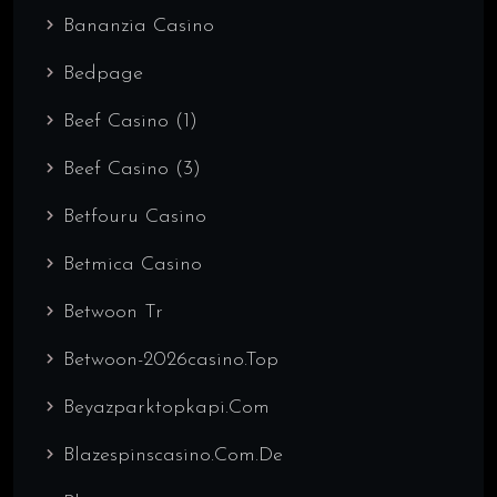
Bananzia Casino
Bedpage
Beef Casino (1)
Beef Casino (3)
Betfouru Casino
Betmica Casino
Betwoon Tr
Betwoon-2026casino.top
Beyazparktopkapi.com
Blazespinscasino.com.de