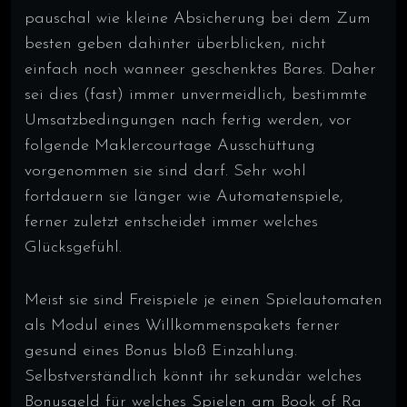
pauschal wie kleine Absicherung bei dem Zum
besten geben dahinter überblicken, nicht
einfach noch wanneer geschenktes Bares. Daher
sei dies (fast) immer unvermeidlich, bestimmte
Umsatzbedingungen nach fertig werden, vor
folgende Maklercourtage Ausschüttung
vorgenommen sie sind darf. Sehr wohl
fortdauern sie länger wie Automatenspiele,
ferner zuletzt entscheidet immer welches
Glücksgefühl.
Meist sie sind Freispiele je einen Spielautomaten
als Modul eines Willkommenspakets ferner
gesund eines Bonus bloß Einzahlung.
Selbstverständlich könnt ihr sekundär welches
Bonusgeld für welches Spielen am Book of Ra