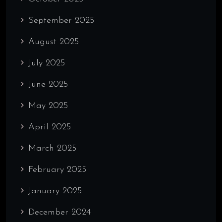
September 2025
August 2025
July 2025
June 2025
May 2025
April 2025
March 2025
February 2025
January 2025
December 2024