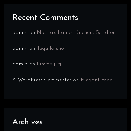
Recent Comments
admin
on
Nonna’s Italian Kitchen, Sandton
admin
on
Tequila shot
admin
on
Pimms jug
A WordPress Commenter
on
Elegant Food
Archives