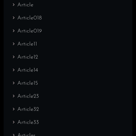
Article
Article018
Article019
Article11
Article12
Article14
Article15
Article23
Article32
Article33
Articles