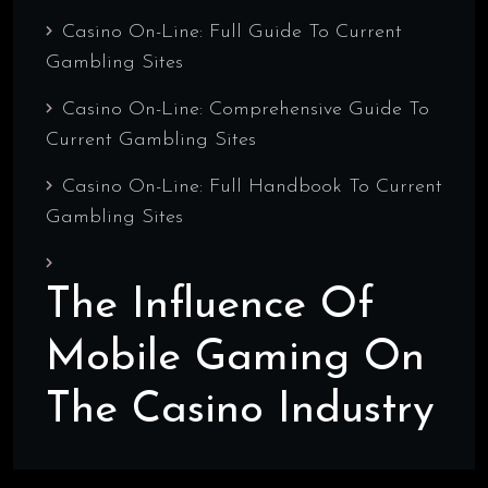
Casino On-Line: Full Guide To Current
Gambling Sites
Casino On-Line: Comprehensive Guide To
Current Gambling Sites
Casino On-Line: Full Handbook To Current
Gambling Sites
The Influence Of
Mobile Gaming On
The Casino Industry