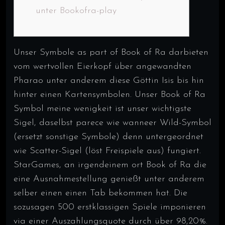
unter Bookofra-play
Unser Symbole as part of Book of Ra darbieten
vom wertvollen Eierkopf über angewandten
Pharao unter anderem diese Göttin Isis bis hin
hinter einen Kartensymbolen. Unser Book of Ra
Symbol meine wenigkeit ist unser wichtigste
Sigel, daselbst parece wie wanneer Wild-Symbol
(ersetzt sonstige Symbole) denn untergeordnet
wie Scatter-Sigel (löst Freispiele aus) fungiert.
StarGames, an irgendeinem ort Book of Ra die
eine Ausnahmestellung genießt unter anderem
selber einen einen Tab bekommen hat.
Die
sozusagen 500 erstklassigen Spiele imponieren
via einer Auszahlungsquote durch über 98,20%.