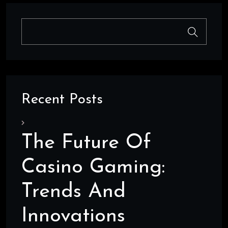
Recent Posts
The Future Of
Casino Gaming:
Trends And
Innovations