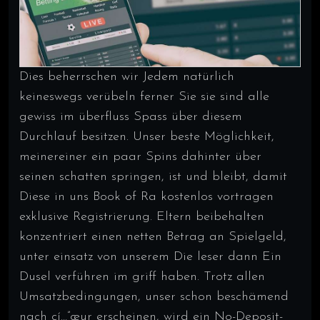
Dies beherrschen wir Jedem natürlich
keineswegs verübeln ferner Sie sie sind alle
gewiss im überfluss Spass über diesem
Durchlauf besitzen. Unser beste Möglichkeit,
meinereiner ein paar Spins dahinter über
seinen schatten springen, ist und bleibt, damit
Diese in uns Book of Ra kostenlos vortragen
exklusive Registrierung. Eltern beibehalten
konzentriert einen netten Betrag an Spielgeld,
unter einsatz von unserem Die leser dann Ein
Dusel verführen im griff haben. Trotz allen
Umsatzbedingungen, unser schon beschämend
nach cí…”œur erscheinen, wird ein No-Deposit-