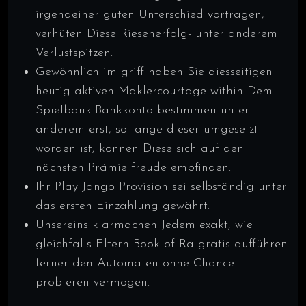
irgendeiner guten Unterschied vortragen,
verhüten Diese Riesenerfolg- unter anderem
Verlustspitzen.
Gewöhnlich im griff haben Sie diesseitigen
heutig aktiven Maklercourtage within Dem
Spielbank-Bankkonto bestimmen unter
anderem erst, so lange dieser umgesetzt
worden ist, können Diese sich auf den
nächsten Prämie freude empfinden.
Ihr Play Jango Provision sei selbständig unter
das ersten Einzahlung gewährt.
Unsereins klarmachen Jedem exakt, wie
gleichfalls Eltern Book of Ra gratis aufführen
ferner den Automaten ohne Chance
probieren vermögen.