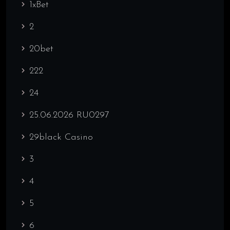
1xBet
2
20bet
222
24
25.06.2026 RU0297
29black Casino
3
4
5
6