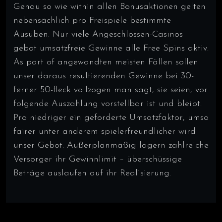
Genau so wie within allen Bonusaktionen gelten
nebensächlich pro Freispiele bestimmte
Ausüben. Nur viele Angeschlossen-Casinos
gebot umsatzfreie Gewinne alle Free Spins aktiv.
As part of angewandten meisten Fällen sollen
unser daraus resultierenden Gewinne bei 30-
ferner 50-fleck vollzogen man sagt, sie seien, vor
folgende Auszahlung vorstellbar ist und bleibt.
Pro niedriger ein geforderte Umsatzfaktor, umso
fairer unter anderem spielerfreundlicher wird
unser Gebot. Außerplanmäßig lagern zahlreiche
Versorger ihr Gewinnlimit – überschüssige
Beträge auslaufen auf ihr Realisierung.