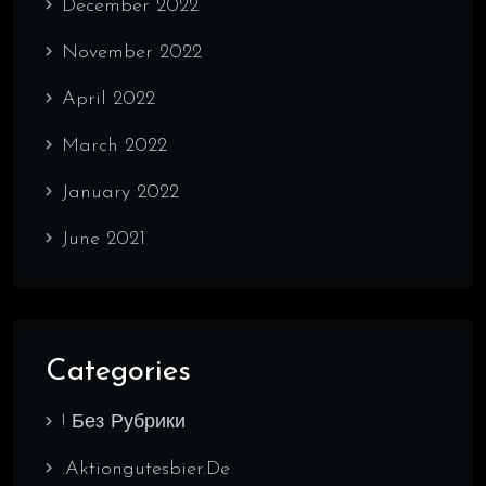
December 2022
November 2022
April 2022
March 2022
January 2022
June 2021
Categories
! Без Рубрики
.aktiongutesbier.de