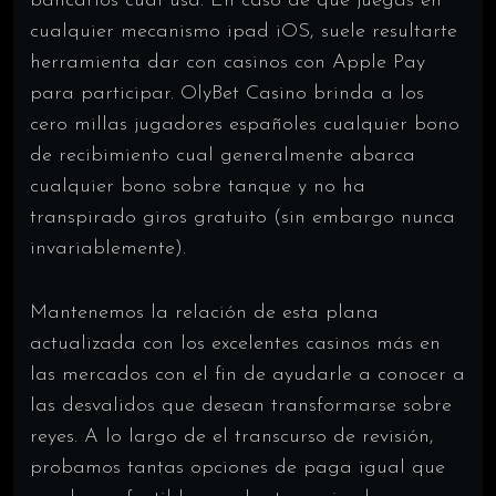
bancarios cual usa. En caso de que juegas en
cualquier mecanismo ipad iOS, suele resultarte
herramienta dar con casinos con Apple Pay
para participar. OlyBet Casino brinda a los
cero millas jugadores españoles cualquier bono
de recibimiento cual generalmente abarca
cualquier bono sobre tanque y no ha
transpirado giros gratuito (sin embargo nunca
invariablemente).
Mantenemos la relación de esta plana
actualizada con los excelentes casinos más en
las mercados con el fin de ayudarle a conocer a
las desvalidos que desean transformarse sobre
reyes. A lo largo de el transcurso de revisión,
probamos tantas opciones de paga igual que