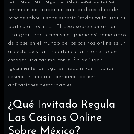
los máquinas tragamonedas. Esos bonos os
permiten participar un cantidad decidido de
rondas sobre juegos especializados falto usar tu
particular recursos. El peso sobre contar con
una gran traducción smartphone así­ como apps
de clase en el mundo de los casinos online es un
aspecto de vital importancia al momento de
escoger una tarima con el fin de jugar.
Igualmente los lugares responsivos, muchos
casinos en internet peruanos poseen
aplicaciones descargables.
¿Qué Invitado Regula
Las Casinos Online
Sobre México?