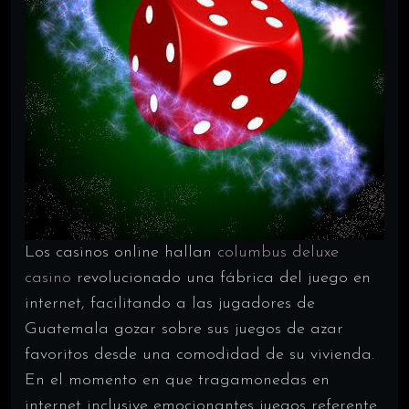
Los casinos online hallan
columbus deluxe
casino
revolucionado una fábrica del juego en
internet, facilitando a las jugadores de
Guatemala gozar sobre sus juegos de azar
favoritos desde una comodidad de su vivienda.
En el momento en que tragamonedas en
internet inclusive emocionantes juegos referente