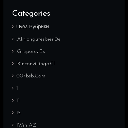
Categories
! Без Рубрики
.aktiongutesbier.de
.gruporcv.es
.rinconvikingo.cl
007bsb.com
1
11
15
1Win AZ