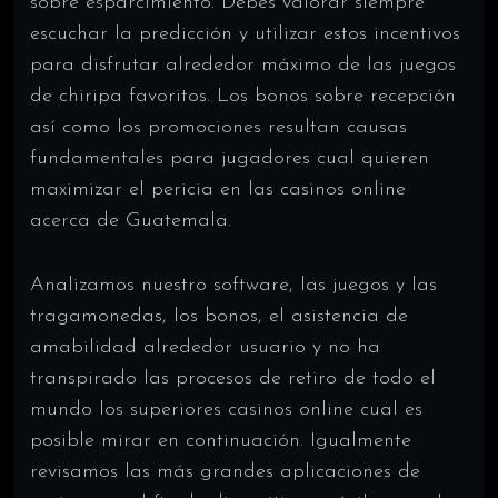
sobre esparcimiento. Debes valorar siempre
escuchar la predicción y utilizar estos incentivos
para disfrutar alrededor máximo de las juegos
de chiripa favoritos. Los bonos sobre recepción
así­ como los promociones resultan causas
fundamentales para jugadores cual quieren
maximizar el pericia en las casinos online
acerca de Guatemala.
Analizamos nuestro software, las juegos y las
tragamonedas, los bonos, el asistencia de
amabilidad alrededor usuario y no ha
transpirado las procesos de retiro de todo el
mundo los superiores casinos online cual es
posible mirar en continuación. Igualmente
revisamos las más grandes aplicaciones de