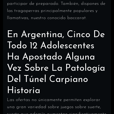
participar de preparado. También, dispones de
las tragaperras principalmente populares y
llamativas, nuestro conocido baccarat.
En Argentina, Cinco De
Todo 12 Adolescentes
Ha Apostado Alguna
Vez Sobre La Patologí­a
Del Túnel Carpiano
Historia
Las ofertas no únicamente permiten explorar
una gran variedad sobre juegos sobre suerte,