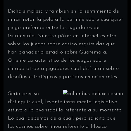
Dicho simpleza y también en la sentimiento de
mirar rotar la pelota la permite sobre cualquier
juego preferido entre las jugadores de
Guatemala. Nuestro póker en internet es otro
sobre los juegos sobre casino esgrimidas que
han ganadería estadio sobre Guatemala.
Oriente característico de los juegos sobre
chiripa atrae a jugadores cual disfrutan sobre
desafíos estratégicos y partidas emocionantes.
Serí­a preciso
distinguir cual, levante instrumento legislativo
estuvo a la avanzadilla referente a su momento.
Lo cual debemos de a cual, pero solicita que
los casinos sobre línea referente a México