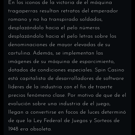
En los iconos de la victoria de el máquina
tragaperras resultan retratos del emperador
romano y no ha transpirado soldados,
desplazándolo hacia el pelo números
desplazándolo hacia el pelo letras sobre los
denominaciones de mayor elevadas de su
cartulina. Además, se implementan las
imágenes de su máquina de esparcimiento,
dotados de condiciones especiales. Spin Casino
está capitalista de desarrolladores de software
líderes de la industria con el fin de traerte
precios fenómeno clase. Por motivo de que de el
evolución sobre una industria de el juego,
llegan a convertirse en focos de luces determinó
de que la Ley Federal de Juegos y Sorteos de
1948 era obsoleta.