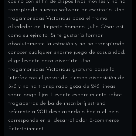
casino con el fin de dispositivos móviles y no ha
transpirado nuestro software de escritorio. Una
tragamonedas Victorious basa el trama
alrededor del Imperio Romano, Julio César así­
como su ejército. Si te gustaría formar
absolutamente la estación y no ha transpirado
conocer cualquier enorme juego de casualidad,
elige levante para divertirte. Una
tragamonedas Victorious gratuito posee la
interfaz con el pasar del tiempo disposición de
5×3 y no ha transpirado goza de 243 líneas
sobre paga fijas. Levante esparcimiento sobre
tragaperras de balde inscribirí¡ estrenó
referente a 2011 desplazándolo hacia el pelo
corresponde en el desarrollador E-commerce
Entertainment.