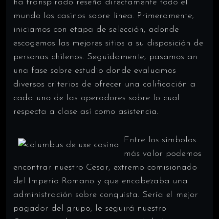
ha transpirado reseña directamente todo el
mundo los casinos sobre linea. Primeramente,
iniciamos con etapa de selección, adonde
escogemos las mejores sitios a su disposición de
personas chilenos. Seguidamente, pasamos an
una fase sobre estudio donde evaluamos
diversos criterios de ofrecer una calificación a
cada uno de las operadores sobre lo cual
respecta a clase así­ como asistencia.
Entre los símbolos
más valor podemos
encontrar nuestro Cesar, extremo comisionado
del Imperio Romano y que encabezaba una
administración sobre conquista. Serí­a el mejor
pagador del grupo, le seguirá nuestro