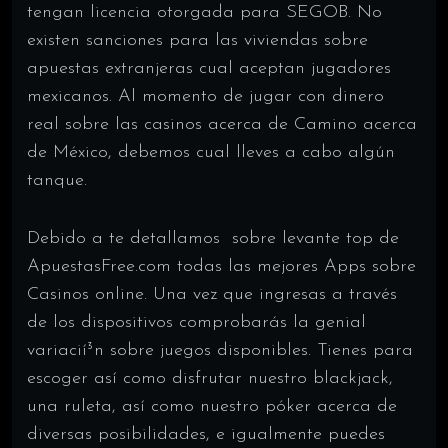
tengan licencia otorgada para SEGOB. No
existen sanciones para las viviendas sobre
apuestas extranjeras cual aceptan jugadores
mexicanos. Al momento de jugar con dinero
real sobre las casinos acerca de Camino acerca
de México, debemos cual lleves a cabo algún
tanque.
Debido a te detallamos sobre levante top de
ApuestasFree.com todas las mejores Apps sobre
Casinos online. Una vez que ingresas a través
de los dispositivos comprobarás la genial
variacií³n sobre juegos disponibles. Tienes para
escoger así­ como disfrutar nuestro blackjack,
una ruleta, así­ como nuestro póker acerca de
diversas posibilidades, e igualmente puedes