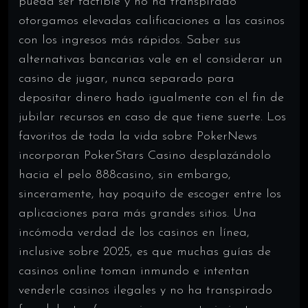
pueda ser factible y no ha transpirado
otorgamos elevadas calificaciones a las casinos
con los ingresos más rápidos. Saber sus
alternativas bancarias vale en el considerar un
casino de jugar, nunca separado para
depositar dinero hado igualmente con el fin de
jubilar recursos en caso de que tiene suerte. Los
favoritos de toda la vida sobre PokerNews
incorporan PokerStars Casino desplazándolo
hacia el pelo 888casino, sin embargo,
sinceramente, hay poquito de escoger entre los
aplicaciones para más grandes sitios. Una
incómoda verdad de los casinos en línea,
inclusive sobre 2025, es que muchas guías de
casinos online toman inmundo e intentan
venderle casinos ilegales y no ha transpirado