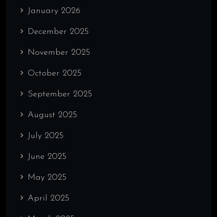
January 2026
December 2025
November 2025
October 2025
September 2025
August 2025
July 2025
June 2025
May 2025
April 2025