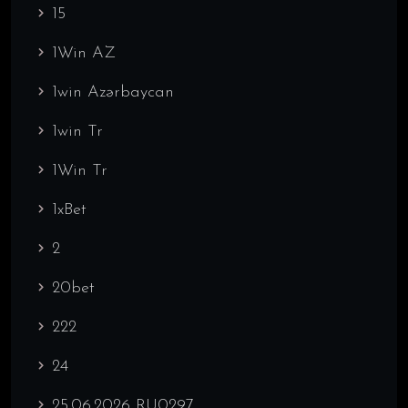
15
1Win AZ
1win Azərbaycan
1win Tr
1Win Tr
1xBet
2
20bet
222
24
25.06.2026 RU0297