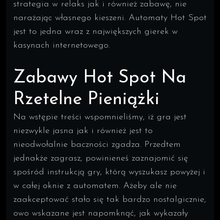
strategia w relaks jak i również zabawę, nie
narażając własnego kieszeni. Automaty Hot Spot
jest to jedna wraz z największych gierek w
kasynach internetowego.
Zabawy Hot Spot Na
Rzetelne Pieniążki
Na wstępie treści wspomnieliśmy, iż gra jest
niezwykle jasna jak i również jest to
nieodwołalnie baczności zgadza. Przedtem
jednakże zagrasz, powinieneś zaznajomić się
spośród instrukcją gry, którą wyszukasz powyżej i
w całej oknie z automatem. Ażeby ale nie
zaakceptować stało się tak bardzo nostalgicznie,
owo wskazane jest napomknąć, jak wykazały