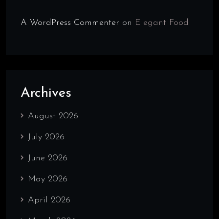
A WordPress Commenter
on
Elegant Food
Archives
August 2026
July 2026
June 2026
May 2026
April 2026