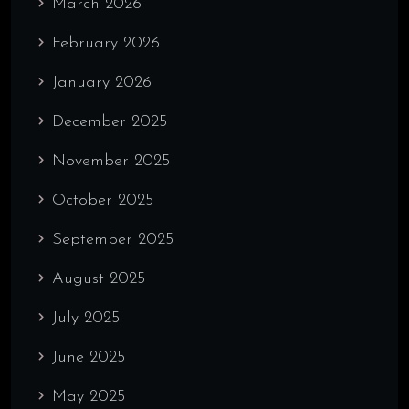
March 2026
February 2026
January 2026
December 2025
November 2025
October 2025
September 2025
August 2025
July 2025
June 2025
May 2025