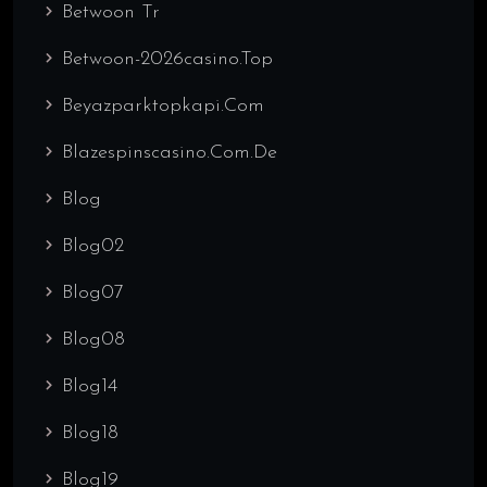
Betwoon Tr
Betwoon-2026casino.top
Beyazparktopkapi.com
Blazespinscasino.com.de
Blog
Blog02
Blog07
Blog08
Blog14
Blog18
Blog19