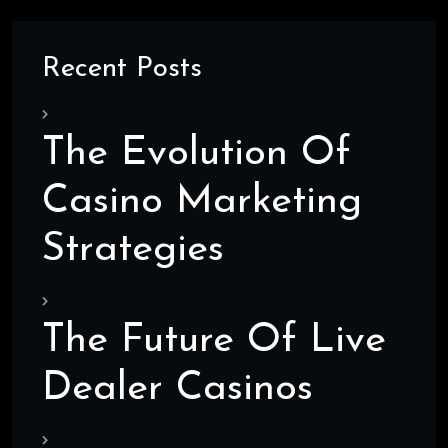
Recent Posts
The Evolution Of
Casino Marketing
Strategies
The Future Of Live
Dealer Casinos