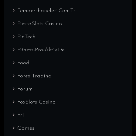
Femdershaneleri.com.tr
FiestaSlots Casino
FinTech
Fitness-Pro-Aktiv.de
Food
Forex Trading
Forum
FoxSlots Casino
Fr1
Games