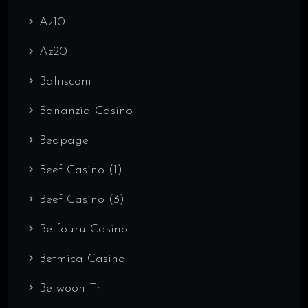
Az10
Az20
Bahiscom
Bananzia Casino
Bedpage
Beef Casino (1)
Beef Casino (3)
Betfouru Casino
Betmica Casino
Betwoon Tr