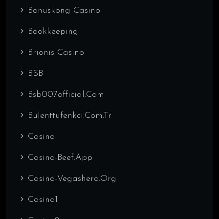
Bonuskong Casino
Bookkeeping
Brionis Casino
BSB
Bsb007official.com
Bulenttufenkci.com.tr
Casino
Casino-Beef.app
Casino-Vegashero.org
Casino1