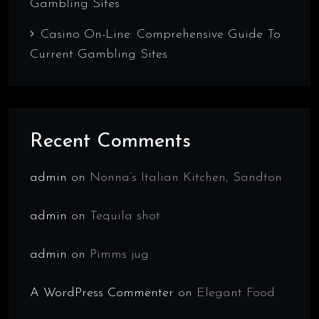
Gambling Sites
Casino On-Line: Comprehensive Guide To
Current Gambling Sites
Recent Comments
admin
on
Nonna’s Italian Kitchen, Sandton
admin
on
Tequila shot
admin
on
Pimms jug
A WordPress Commenter
on
Elegant Food