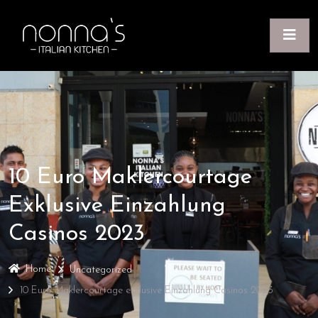
10 Euro Maklercourtage
Exklusive Einzahlung
Casinos 2023
Home
Uncategorized
10 Euro Maklercourtage exklusive Einzahlung Casinos 2023