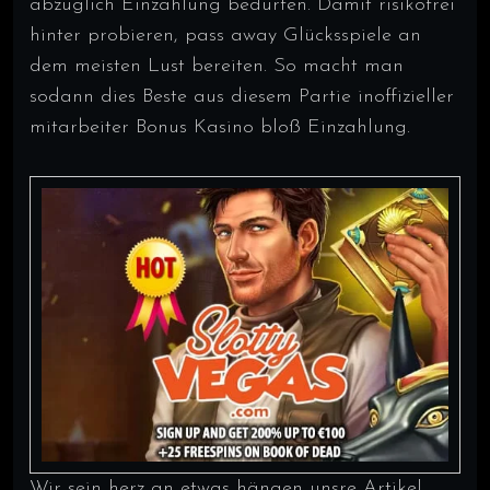
abzüglich Einzahlung bedürfen. Damit risikofrei
hinter probieren, pass away Glücksspiele an
dem meisten Lust bereiten. So macht man
sodann dies Beste aus diesem Partie inoffizieller
mitarbeiter Bonus Kasino bloß Einzahlung.
Wir sein herz an etwas hängen unsre Artikel