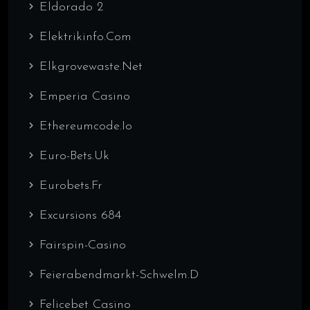
Eldorado 2
Elektrikinfo.com
Elkgrovewaste.net
Emperia Casino
Ethereumcode.io
Euro-Bets.uk
Eurobets.fr
Excursions 684
Fairspin-Casino
Feierabendmarkt-Schwelm.d
Felicebet Casino