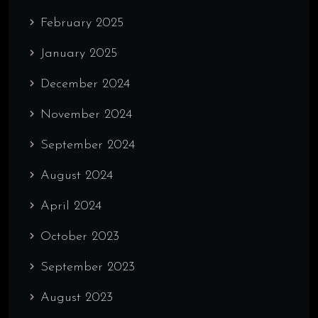
February 2025
January 2025
December 2024
November 2024
September 2024
August 2024
April 2024
October 2023
September 2023
August 2023