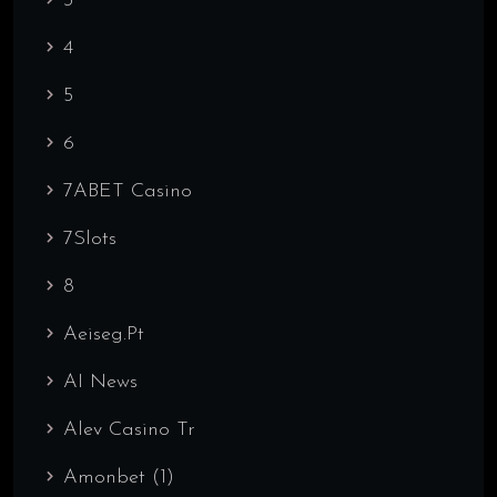
3
4
5
6
7ABET Casino
7Slots
8
Aeiseg.pt
AI News
Alev Casino Tr
Amonbet (1)