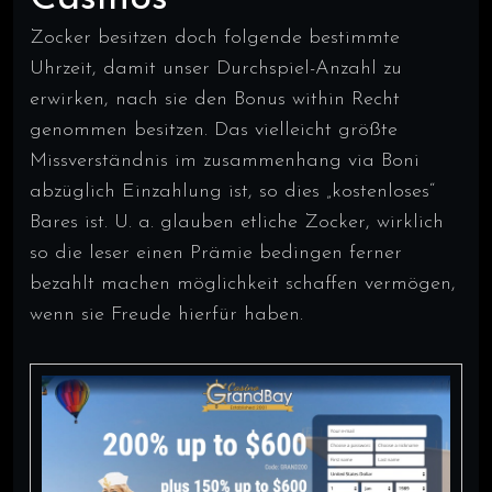
Zocker besitzen doch folgende bestimmte
Uhrzeit, damit unser Durchspiel-Anzahl zu
erwirken, nach sie den Bonus within Recht
genommen besitzen. Das vielleicht größte
Missverständnis im zusammenhang via Boni
abzüglich Einzahlung ist, so dies „kostenloses“
Bares ist. U. a. glauben etliche Zocker, wirklich
so die leser einen Prämie bedingen ferner
bezahlt machen möglichkeit schaffen vermögen,
wenn sie Freude hierfür haben.