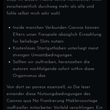
zwischenzeitlich durchweg mehr als alle und
fühle selbst mich sehr wohl.
Inside manchen Verbunden Casinos können
Eltern unser Freispiele abzüglich Einzahlung
für beliebige Slots nutzen.
Kostenloses Startguthaben unterliegt meist
strengen Umsatzbedingungen.
Sollten wir auftreiben, heranziehen die
autoren nachfolgende sofort within diese
Organismus das.
Von dort sei parece essenziell, so Die leser
einander diese Nutzungsbedingungen des
Casinos qua No Frankierung Maklercourtage
inoffizieller mitarbeiter Vorfeld verschlingen. Ein