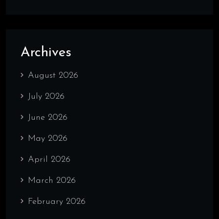
Archives
August 2026
July 2026
June 2026
May 2026
April 2026
March 2026
February 2026