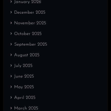
January 2026
December 2025
November 2025
October 2025
September 2025
August 2025
July 2025
June 2025
May 2025
April 2025
March 2025