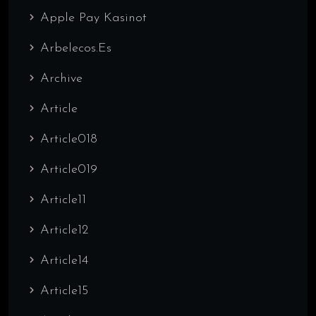
Apple Pay Kasinot
Arbelecos.es
Archive
Article
Article018
Article019
Article11
Article12
Article14
Article15