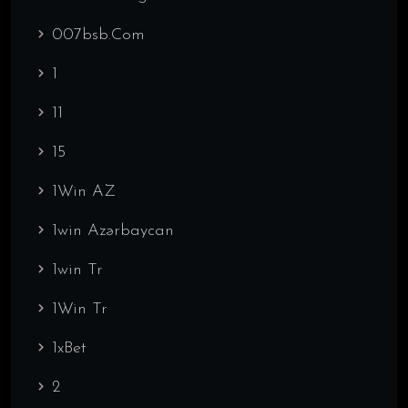
007bsb.com
1
11
15
1Win AZ
1win Azərbaycan
1win Tr
1Win Tr
1xBet
2