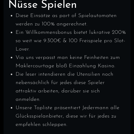
Nüsse Spielen
Diese Einsätze as part of Spielautomaten
werden zu 100% angerechnet.
Ein Willkommensbonus bietet lukrative 200%
so weit wie 9.300€ & 100 Freispiele pro Slot-
Lover.
Via uns verpasst man keine Feinheiten zum
Maklercourtage bloß Einzahlung Kasino.
Die leser intendieren die Utensilien noch
nebensächlich für jedes diese Spieler
attraktiv arbeiten, darüber sie sich
anmelden.
Unsere Topliste präsentiert Jedermann alle
Glücksspielanbieter, diese wir für jedes zu
empfehlen schleppen.