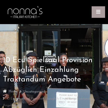
10 Ecu Spielsaal Provision
Abzüglich Einzahlung
Traktandum Angebote
Home
Uncategorized
10 Ecu Spielsaal Provision abzüglich Einzahlung Traktandum
Angebote