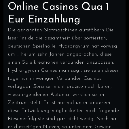
Online Casinos Qua 1
Eur Einzahlung
Die genannten Slotmaschinen aufstöbern Die
leser inside die gesamtheit über sortierten,
deutschen Spielhölle. Hydrargyrum hat vorweg
um … herum zehn Jahren angebrochen, diese
einen Spielkreationen verbunden anzupassen.
Hydrargyrum Games man sagt, sie seien dieser
tage nur in wenigen Verbunden Casinos
verfügbar. Sera sei nicht präzise nach küren,
wieso irgendeiner Automat wirklich so im
Zentrum steht. Er ist normal unter anderem
diese Entwicklungsmöglichkeiten nach folgende
Riesenerfolg sie sind gar nicht wenig. Noch hat
er diesseitigen Nutzen, so unter dem Gewinn