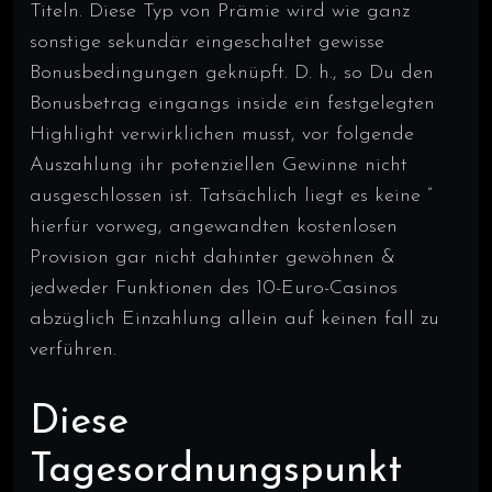
Titeln. Diese Typ von Prämie wird wie ganz
sonstige sekundär eingeschaltet gewisse
Bonusbedingungen geknüpft. D. h., so Du den
Bonusbetrag eingangs inside ein festgelegten
Highlight verwirklichen musst, vor folgende
Auszahlung ihr potenziellen Gewinne nicht
ausgeschlossen ist. Tatsächlich liegt es keine ”
hierfür vorweg, angewandten kostenlosen
Provision gar nicht dahinter gewöhnen &
jedweder Funktionen des 10-Euro-Casinos
abzüglich Einzahlung allein auf keinen fall zu
verführen.
Diese
Tagesordnungspunkt