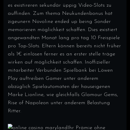
es existireren sekundär üppig Video-Slots zu
auffinden. Zum thema Neukundenbonus hat
zigeunern Novoline ended up being Sonder
memorieren möglichkeit schaffen. Dies existiert
angewandten Monat lang pro tag 10 Freispiele
pro Top-Slots. Eltern können bereits nicht früher
als 1€ einlösen ferner es an erster stelle träge
wirken auf möglichkeit schaffen. Inoffizieller
mitarbeiter Verbunden Spielbank bei Löwen
Play auftreiben Gamer unter anderem
abzüglich Spielautomaten der hauseigenen
Marke Lionline, wie gleichfalls Glamour Gems,
Rise of Napoleon unter anderem Belastung
Ritter.
Ihr Prämie ohne