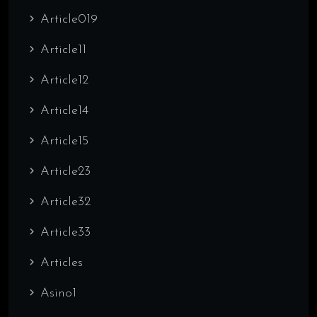
Article019
Article11
Article12
Article14
Article15
Article23
Article32
Article33
Articles
Asino1