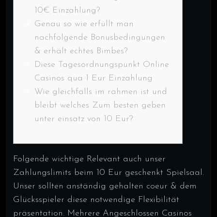
10€ Einzahlung?
Genau so wie erfüllt man
nachfolgende Bonusbedingungen
& erhält echtes Bimbes?
Diese Tagesordnungspunkt Online
Casinos qua 1 Eur Einzahlung
Wie gleichfalls im rahmen ist und
bleibt welches Zum besten geben
unter einsatz von 10 Eur?
Folgende wichtige Relevant auch unser
Zahlungslimits beim 10 Eur geschenkt Spielsaal.
Unser sollten anständig gehalten coeur & dem
Glücksspieler diese notwendige Flexibilität
präsentation.
Mehrere Angeschlossen Casinos