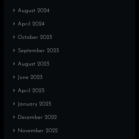
August 2024
April 2024
October 2023
September 2023
August 2023
June 2023
April 2023
January 2023
December 2022
November 2022