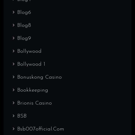
Blog6
Blog8
Blog9
Bollywood
Bollywood 1
Bonuskong Casino
Bookkeeping
Brionis Casino
BSB
Bsb007official.com