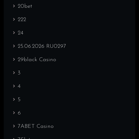
20bet
222
24
25.06.2026 RU0297
29black Casino
3
4
5
6
7ABET Casino